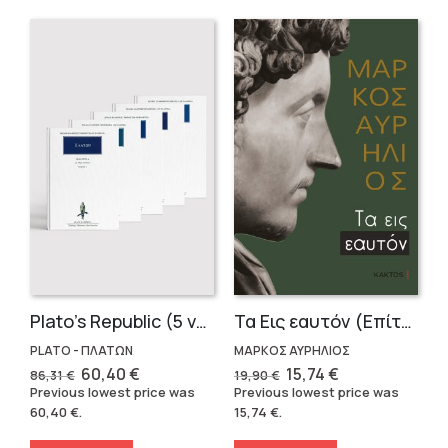
Plato’s Republic (5 volumes)
Τα Εις εαυτόν (Επίτομο) – Μάρκος Αυρήλιος
PLATO - ΠΛΑΤΩΝ
ΜΑΡΚΟΣ ΑΥΡΗΛΙΟΣ
Original
Current
Original
Current
60,40
€
15,74
€
86,31
€
19,90
€
price
price
price
price
Previous lowest price was
Previous lowest price was
was:
is:
was:
is:
60,40
€
.
15,74
€
.
86,31 €.
60,40 €.
19,90 €.
15,74 €.