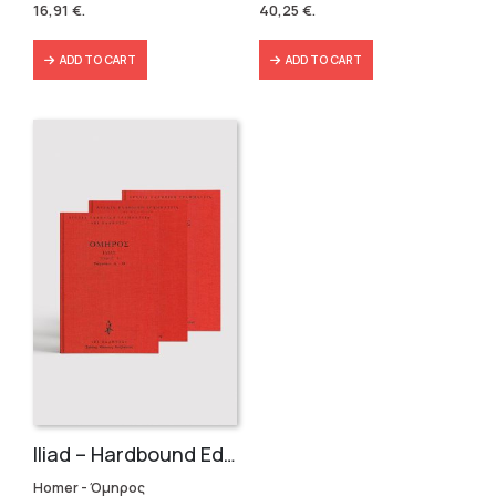
16,91
€
.
40,25
€
.
18,79 €.
16,91 €.
57,49 €.
40,25 €.
ADD TO CART
ADD TO CART
Iliad – Hardbound Edition
Homer - Όμηρος