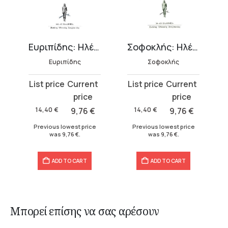
Ευριπίδης: Ηλέκτρα
Σοφοκλής: Ηλέκτρα
Ευριπίδης
Σοφοκλής
Original
Current
Original
Current
price
price
price
price
was:
is:
was:
is:
14,40
€
9,76
€
14,40
€
9,76
€
14,40 €.
9,76 €.
14,40 €.
9,76 €.
Previous lowest price
Previous lowest price
was
9,76
€
.
was
9,76
€
.
ADD TO CART
ADD TO CART
Μπορεί επίσης να σας αρέσουν