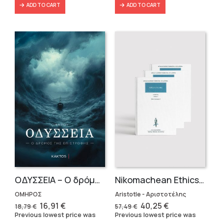
ADD TO CART
ADD TO CART
OΔΥΣΣΕΙΑ – Ο δρόμος της επιστροφής
Nikomachean Ethics (3 volumes)
ΟΜΗΡΟΣ
Aristotle - Αριστοτέλης
Original
Current
Original
Current
16,91
€
40,25
€
18,79
€
57,49
€
price
price
price
price
Previous lowest price was
Previous lowest price was
was:
is:
was:
is: