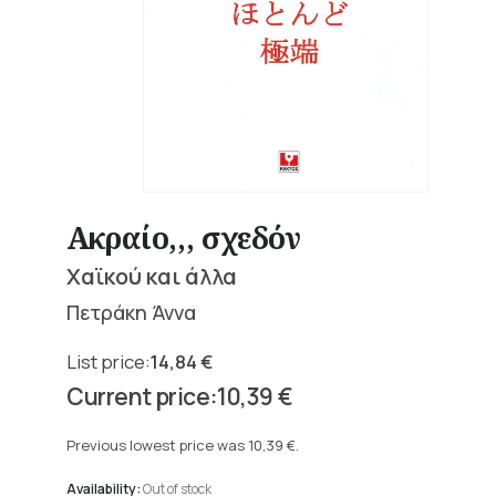
Ακραίο,,, σχεδόν
Χαϊκού και άλλα
Πετράκη Άννα
14,84
€
Original
10,39
€
price
Current
was:
price
Previous lowest price was
10,39
€
.
14,84 €.
is:
10,39 €.
Availability:
Out of stock