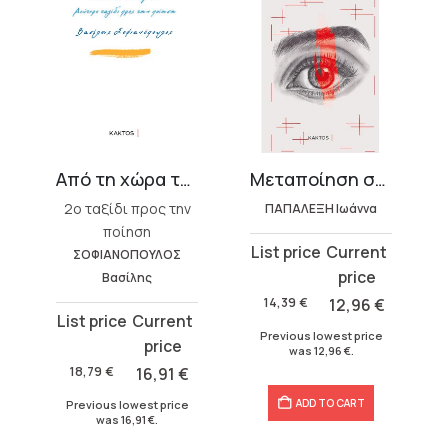
ήμα, …
Από τη χώρα του φωτός και των ονείρων
Μεταποίηση συναισθημάτων
2ο ταξίδι προς την
ΠΑΠΑΛΕΞΗ Ιωάννα
ποίηση
Original
Current
ΣΟΦΙΑΝΟΠΟΥΛΟΣ
price
price
Βασίλης
was:
is:
14,39
€
12,96
€
Original
Current
14,39 €.
12,96 €.
Previous lowest price
price
price
was
12,96
€
.
was:
is:
18,79
€
16,91
€
18,79 €.
16,91 €.
ADD TO CART
Previous lowest price
was
16,91
€
.