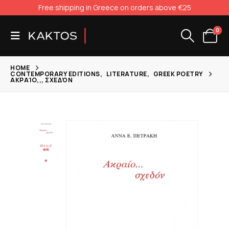
Free shipping in Greece on orders above €25
0
HOME
CONTEMPORARY EDITIONS
,
LITERATURE
,
GREEK POETRY
ΑΚΡΑΊΟ,,, ΣΧΕΔΌΝ