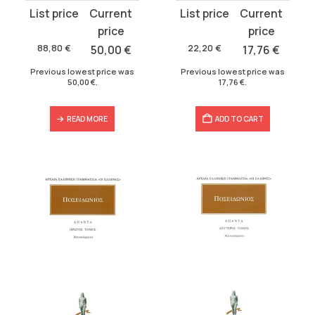
Original
Current
Original
Current
price
price
price
price
was:
is:
was:
is:
88,80
€
50,00
€
22,20
€
17,76
€
88,80 €.
50,00 €.
22,20 €.
17,76 €.
Previous lowest price was
Previous lowest price was
50,00
€
.
17,76
€
.
READ MORE
ADD TO CART