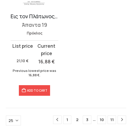
Εις τον Πλάτωνος Παρμενίδην Ε΄-ΣΤ΄
Άπαντα 19
Πρόκλος
Original
Current
price
price
was:
is:
21,10
€
16,88
€
21,10 €.
16,88 €.
Previous lowest price was
16,88
€
.
ADD TO CART
…
1
2
3
10
11