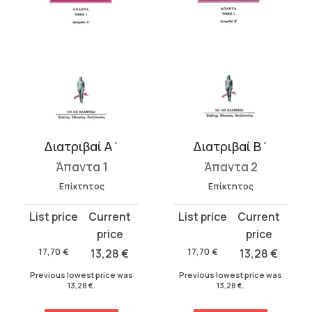
Διατριβαί Α΄
Διατριβαί Β΄
Άπαντα 1
Άπαντα 2
Επίκτητος
Επίκτητος
Original
Current
Original
Current
price
price
price
price
was:
is:
was:
is:
17,70
€
13,28
€
17,70
€
13,28
€
17,70 €.
13,28 €.
17,70 €.
13,28 €.
Previous lowest price was
Previous lowest price was
13,28
€
.
13,28
€
.