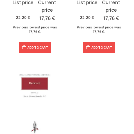
Original
Current
Original
Current
price
price
price
price
was:
is:
was:
is:
22,20
€
17,76
€
22,20
€
17,76
€
22,20 €.
17,76 €.
22,20 €.
17,76 €.
Previous lowest price was
Previous lowest price was
17,76
€
.
17,76
€
.
ADD TO CART
ADD TO CART