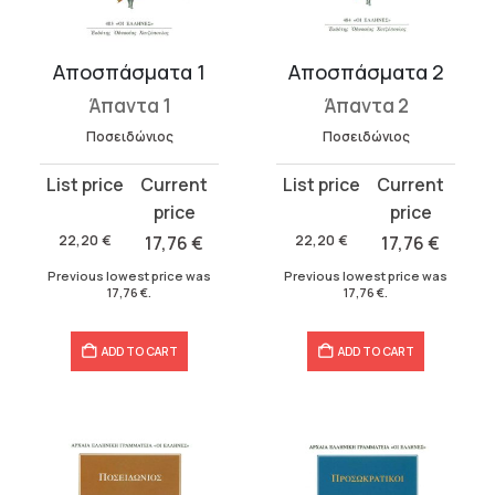
Αποσπάσματα 1
Αποσπάσματα 2
Άπαντα 1
Άπαντα 2
Ποσειδώνιος
Ποσειδώνιος
Original
Current
Original
Current
price
price
price
price
was:
is:
was:
is:
22,20
€
17,76
€
22,20
€
17,76
€
22,20 €.
17,76 €.
22,20 €.
17,76 €.
Previous lowest price was
Previous lowest price was
17,76
€
.
17,76
€
.
ADD TO CART
ADD TO CART