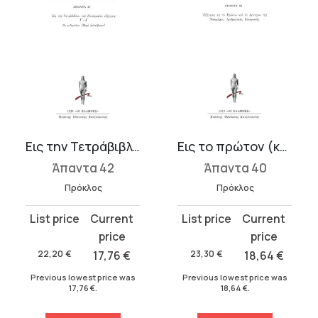
Εις την Τετράβιβλον του Πτολεμαίου εξήγησις Γ΄-Δ΄, De eclipsibus (Περί ε�...
Εις το πρώτον (και το δεύτερον) της Νικομάχου Αριθμητικής εισαγωγ�...
Άπαντα 42
Άπαντα 40
Πρόκλος
Πρόκλος
Original
Current
Original
Current
price
price
price
price
was:
is:
was:
is:
22,20
€
17,76
€
23,30
€
18,64
€
22,20 €.
17,76 €.
23,30 €.
18,64 €.
Previous lowest price was
Previous lowest price was
17,76
€
.
18,64
€
.