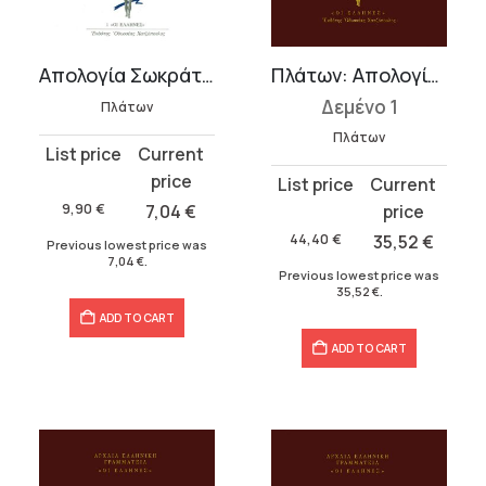
t
Απολογία Σωκράτους
Πλάτων: Απολογία Σωκράτους – Κρίτων – Φαίδων
Δεμένο 1
.
Πλάτων
Πλάτων
Original
Current
price
price
Original
Current
was:
is:
price
price
9,90
€
7,04
€
9,90 €.
7,04 €.
was:
is:
44,40
€
35,52
€
Previous lowest price was
7,04
€
.
44,40 €.
35,52 €.
Previous lowest price was
35,52
€
.
ADD TO CART
ADD TO CART