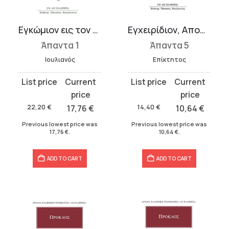
Εγκώμιον εις τον αυτοκράτορα Κωνστάντιον, Ευσεβείας της βασιλίδο...
Εγχειρίδιον, Αποσπάσματα
Άπαντα 1
Άπαντα 5
Ιουλιανός
Επίκτητος
Original
Current
Original
Current
price
price
price
price
was:
is:
was:
is:
22,20
€
17,76
€
14,40
€
10,64
€
22,20 €.
17,76 €.
14,40 €.
10,64 €.
Previous lowest price was
Previous lowest price was
17,76
€
.
10,64
€
.
ADD TO CART
ADD TO CART