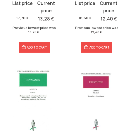
Original
Current
Original
Current
price
price
price
price
was:
is:
was:
is:
17,70
€
13,28
€
16,60
€
12,40
€
17,70 €.
13,28 €.
16,60 €.
12,40 €.
Previous lowest price was
Previous lowest price was
13,28
€
.
12,40
€
.
ADD TO CART
ADD TO CART