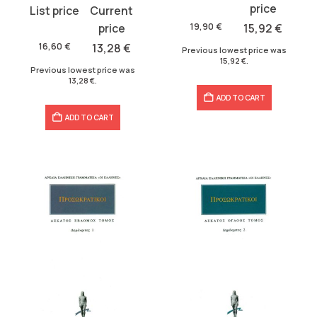
price
price
Original
Current
was:
is:
price
price
19,90
€
15,92
€
19,90 €.
15,92 €.
was:
is:
16,60
€
13,28
€
Previous lowest price was
15,92
€
.
16,60 €.
13,28 €.
Previous lowest price was
13,28
€
.
ADD TO CART
ADD TO CART