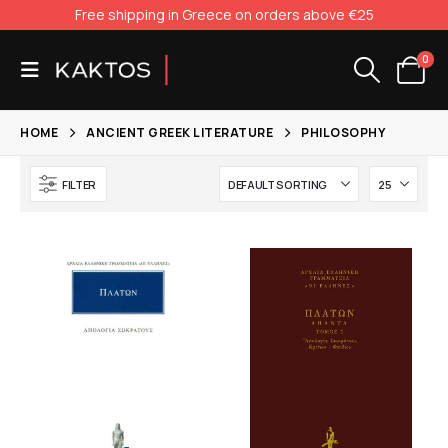
Free shipping in Greece on orders above €25
0
HOME
ANCIENT GREEK LITERATURE
PHILOSOPHY
FILTER