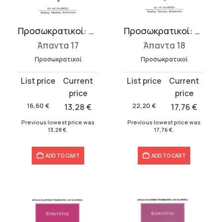
Προσωκρατικοί: Δημόκριτος 1
Προσωκρατικοί: Δημόκριτος 2
Άπαντα 17
Άπαντα 18
Προσωκρατικοί
Προσωκρατικοί
Original
Current
Original
Current
price
price
price
price
was:
is:
was:
is:
16,60
€
13,28
€
22,20
€
17,76
€
16,60 €.
13,28 €.
22,20 €.
17,76 €.
Previous lowest price was
Previous lowest price was
13,28
€
.
17,76
€
.
ADD TO CART
ADD TO CART