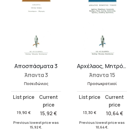
Αποσπάσματα 3
Αρχέλαος, Μητρόδωρος ο Λαμψακηνός, Κλείδημος, Ιδαίος, Διογένης ο Α...
Άπαντα 3
Άπαντα 15
Ποσειδώνιος
Προσωκρατικοί
Original
Current
Original
Current
price
price
price
price
was:
is:
was:
is:
19,90
€
15,92
€
13,30
€
10,64
€
19,90 €.
15,92 €.
13,30 €.
10,64 €.
Previous lowest price was
Previous lowest price was
15,92
€
.
10,64
€
.