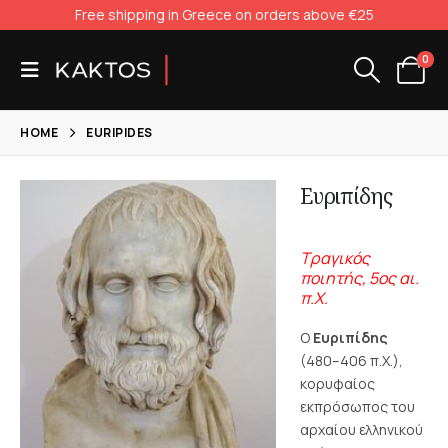
Free shipping in Greece on orders above €25
0
HOME
EURIPIDES
Ευριπίδης
Τραγικός
ποιητής, 5ος αι.
π.Χ.
Ο
Ευριπίδης
(480–406 π.Χ.),
κορυφαίος
εκπρόσωπος του
αρχαίου ελληνικού