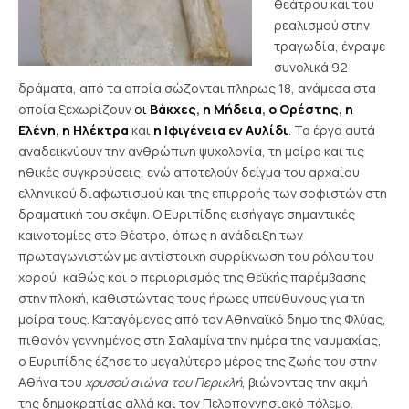
θεάτρου και του
ρεαλισμού στην
τραγωδία, έγραψε
συνολικά 92
δράματα, από τα οποία σώζονται πλήρως 18, ανάμεσα στα
οποία ξεχωρίζουν
οι
Βάκχες
,
η Μήδεια
,
ο Ορέστης
,
η
Ελένη
,
η Ηλέκτρα
και
η Ιφιγένεια εν Αυλίδι
. Τα έργα αυτά
αναδεικνύουν την ανθρώπινη ψυχολογία, τη μοίρα και τις
ηθικές συγκρούσεις, ενώ αποτελούν δείγμα του αρχαίου
ελληνικού διαφωτισμού και της επιρροής των σοφιστών στη
δραματική του σκέψη. Ο Ευριπίδης εισήγαγε σημαντικές
καινοτομίες στο θέατρο, όπως η ανάδειξη των
πρωταγωνιστών με αντίστοιχη συρρίκνωση του ρόλου του
χορού, καθώς και ο περιορισμός της θεϊκής παρέμβασης
στην πλοκή, καθιστώντας τους ήρωες υπεύθυνους για τη
μοίρα τους.
Καταγόμενος από τον Αθηναϊκό δήμο της Φλύας,
πιθανόν γεννημένος στη Σαλαμίνα την ημέρα της ναυμαχίας,
ο Ευριπίδης έζησε το μεγαλύτερο μέρος της ζωής του στην
Αθήνα του
χρυσού αιώνα του Περικλή
, βιώνοντας την ακμή
της δημοκρατίας αλλά και τον Πελοποννησιακό πόλεμο.