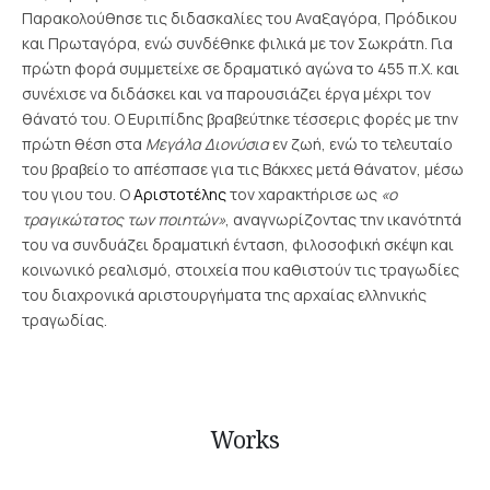
Παρακολούθησε τις διδασκαλίες του Αναξαγόρα, Πρόδικου
και Πρωταγόρα, ενώ συνδέθηκε φιλικά με τον Σωκράτη. Για
πρώτη φορά συμμετείχε σε δραματικό αγώνα το 455 π.Χ. και
συνέχισε να διδάσκει και να παρουσιάζει έργα μέχρι τον
θάνατό του.
Ο Ευριπίδης βραβεύτηκε τέσσερις φορές με την
πρώτη θέση στα
Μεγάλα Διονύσια
εν ζωή, ενώ το τελευταίο
του βραβείο το απέσπασε για τις Βάκχες μετά θάνατον, μέσω
του γιου του. Ο
Αριστοτέλης
τον χαρακτήρισε ως
«ο
τραγικώτατος των ποιητών»
, αναγνωρίζοντας την ικανότητά
του να συνδυάζει δραματική ένταση, φιλοσοφική σκέψη και
κοινωνικό ρεαλισμό, στοιχεία που καθιστούν τις τραγωδίες
του διαχρονικά αριστουργήματα της αρχαίας ελληνικής
τραγωδίας.
Works