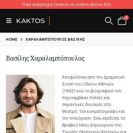
Free shipping in Greece on orders above €25
0
HOME
ΧΑΡΑΛΑΜΠΌΠΟΥΛΟΣ ΒΑΣΊΛΗΣ
Βασίλης Χαραλαμπόπουλος
Αποφοίτησε από την Δραματική
Σχολή του Ωδείου Αθηνών
(1992) ενώ το βιογραφικό του
περιλαμβάνει πολλές και
σημαντικές δουλειές στο
θέατρο, τον κινηματογράφο και
την τηλεόραση. Έχει κερδίσει το
Βραβείο Νέου Δημιουργού της
Ένωσης Θεατρικών Κριτικών για