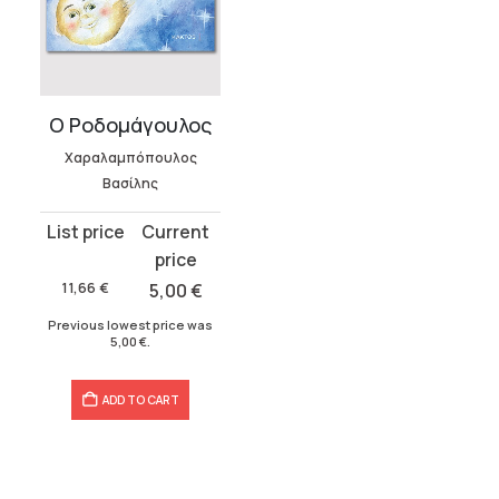
Ο Ροδομάγουλος
Χαραλαμπόπουλος
Βασίλης
Original
Current
price
price
was:
is:
11,66
€
5,00
€
11,66 €.
5,00 €.
Previous lowest price was
5,00
€
.
ADD TO CART