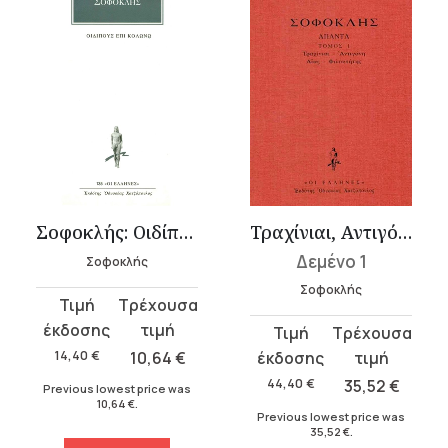
Σοφοκλής: Οιδίπους Επί Κολωνώ
Τραχίνιαι, Αντιγόνη, Αίας, Φιλοκτήτης
Δεμένο 1
Σοφοκλής
Σοφοκλής
Original
Current
price
price
Original
Current
was:
is:
price
price
14,40
€
10,64
€
14,40 €.
10,64 €.
was:
is:
44,40
€
35,52
€
Previous lowest price was
10,64
€
.
44,40 €.
35,52 €.
Previous lowest price was
35,52
€
.