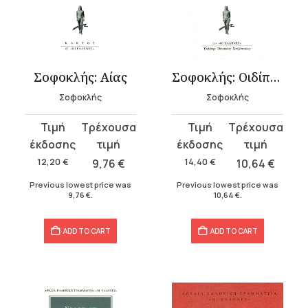
Σοφοκλής: Αίας
Σοφοκλής: Οιδίπους Τύραννος
Σοφοκλής
Σοφοκλής
Original
Current
Original
Current
price
price
price
price
was:
is:
was:
is:
12,20
€
9,76
€
14,40
€
10,64
€
12,20 €.
9,76 €.
14,40 €.
10,64 €.
Previous lowest price was
Previous lowest price was
9,76
€
.
10,64
€
.
ADD TO CART
ADD TO CART