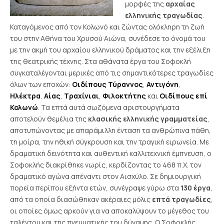
μορφές της
αρχαίας
ελληνικής τραγωδίας
.
Καταγόμενος από τον Κολωνό και ζώντας ολόκληρη τη ζωή
του στην Αθήνα του Χρυσού Αιώνα, συνέδεσε το όνομά του
με την ακμή του αρχαίου ελληνικού δράματος και την εξέλιξη
της θεατρικής τέχνης.
Στα αθάνατα έργα του Σοφοκλή
συγκαταλέγονται μερικές από τις σημαντικότερες τραγωδίες
όλων των εποχών:
Οιδίπους Τύραννος
,
Αντιγόνη
,
Ηλέκτρα
,
Αίας
,
Τραχίνιαι
,
Φιλοκτήτης
και
Οιδίπους επί
Κολωνώ
. Τα επτά αυτά σωζόμενα αριστουργήματα
αποτελούν θεμέλια της
κλασικής ελληνικής γραμματείας
,
αποτυπώνοντας με απαράμιλλη ένταση τα ανθρώπινα πάθη,
τη μοίρα, την ηθική σύγκρουση και την τραγική ειρωνεία.
Με
δραματική δεινότητα και αυθεντική καλλιτεχνική έμπνευση, ο
Σοφοκλής διακρίθηκε νωρίς, κερδίζοντας το 468 π.Χ. τον
δραματικό αγώνα απέναντι στον Αισχύλο. Σε δημιουργική
πορεία περίπου εξήντα ετών, συνέγραψε γύρω στα
130 έργα
,
από τα οποία διασώθηκαν ακέραιες μόλις
επτά τραγωδίες
,
οι οποίες όμως αρκούν για να αποκαλύψουν το μέγεθος του
ταλέντου και της πνευματικής του δύναμης.
Ο Σοφοκλής