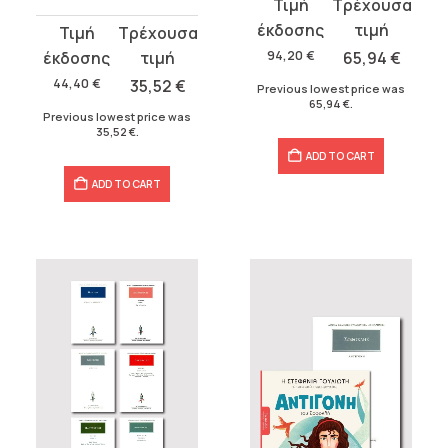
Original
Current
price
price
Original
Current
was:
is:
price
price
94,20
€
65,94
€
94,20 €.
65,94 €.
was:
is:
44,40
€
35,52
€
Previous lowest price was
65,94
€
.
44,40 €.
35,52 €.
Previous lowest price was
35,52
€
.
ADD TO CART
ADD TO CART