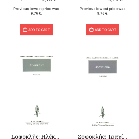
12,20 €.
9,76 €.
14,40 €.
9,76 €.
Previous lowest price was
Previous lowest price was
9,76
€
.
9,76
€
.
ADD TO CART
ADD TO CART
Σοφοκλής: Ηλέκτρα
Σοφοκλής: Τραχίνιαι