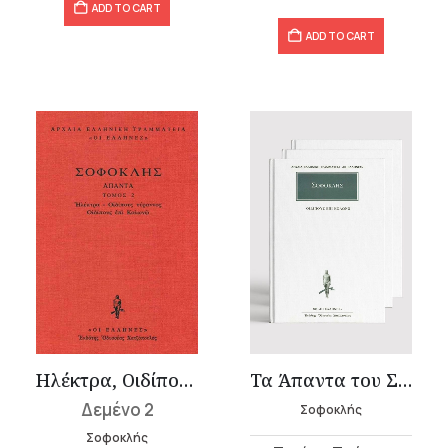
ADD TO CART
ADD TO CART
Ηλέκτρα, Οιδίπους τύραννος, Οιδίπους επί Κολωνώ
Τα Άπαντα του Σοφοκλή
Δεμένο 2
Σοφοκλής
Σοφοκλής