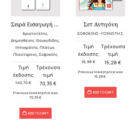
Σειρά Εισαγωγή στην Αρχαία Ελληνική Γραμματεία (7 τόμοι)
Σετ Αντιγόνη
Αριστοτέλης,
ΣΟΦΟΚΛΗΣ - ΓΟΥΛΙΩΤΗ Σ.
Δημοσθένης, Θουκυδίδης,
Original
Current
Ιπποκράτης, Πλάτων,
price
price
Πλούταρχος, Σοφοκλής
was:
is:
16,98
€
15,28
€
Original
Current
16,98 €.
15,28 €.
Previous lowest price was
price
price
15,28
€
.
was:
is:
140,70
€
70,35
€
140,70 €.
70,35 €.
ADD TO CART
Previous lowest price was
70,35
€
.
ADD TO CART