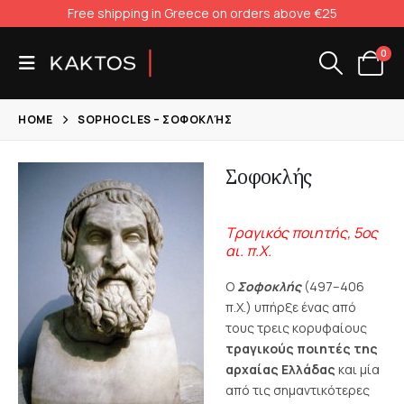
Free shipping in Greece on orders above €25
0
HOME
SOPHOCLES – ΣΟΦΟΚΛΉΣ
Σοφοκλής
Τραγικός ποιητής, 5oς
αι. π.Χ.
Ο
Σοφοκλής
(497–406
π.Χ.) υπήρξε ένας από
τους τρεις κορυφαίους
τραγικούς ποιητές της
αρχαίας Ελλάδας
και μία
από τις σημαντικότερες