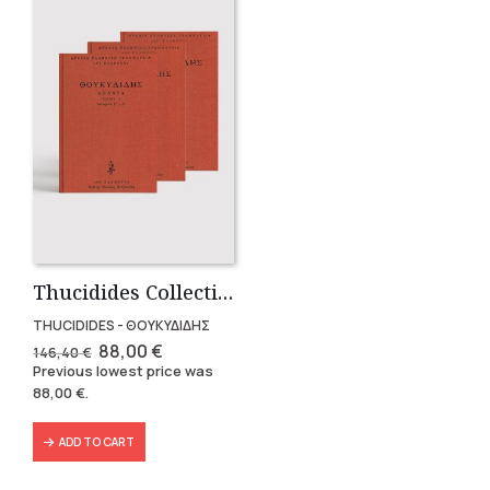
Thucidides Collection – Hardbound Edition (4 volumes)
THUCIDIDES - ΘΟΥΚΥΔΙΔΗΣ
Original
Current
88,00
€
146,40
€
price
price
Previous lowest price was
was:
is:
88,00
€
.
146,40 €.
88,00 €.
ADD TO CART