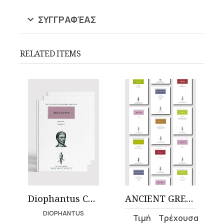
ΣΥΓΓΡΑΦΈΑΣ
RELATED ITEMS
Diophantus Complete Works (5 volumes)
ANCIENT GREEK MATHEMATICS COLLECTION
DIOPHANTUS
Original
Current