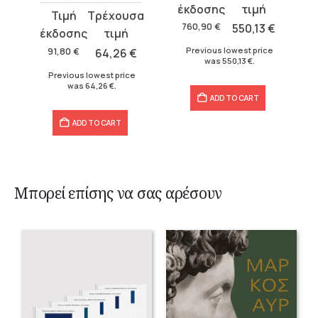
price
price
Original
Current
was:
is:
760,90
€
550,13
€
price
price
760,90 €.
550,13 €.
was:
is:
Previous lowest price
91,80
€
64,26
€
was
550,13
€
.
91,80 €.
64,26 €.
Previous lowest price
was
64,26
€
.
ADD TO CART
ADD TO CART
Μπορεί επίσης να σας αρέσουν