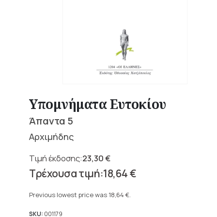
Υπομνήματα Ευτοκίου
Άπαντα 5
Αρχιμήδης
23,30
€
Original
18,64
€
price
Current
was:
price
Previous lowest price was
18,64
€
.
23,30 €.
is:
18,64 €.
SKU:
001179