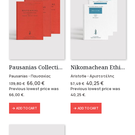
Pausanias Collection – Hardbound (3 volumes)
Nikomachean Ethics (3 volumes)
Pausanias - Παυσανίας
Aristotle - Αριστοτέλης
Original
Current
Original
Current
66,00
€
40,25
€
139,80
€
57,49
€
price
price
price
price
Previous lowest price was
Previous lowest price was
was:
is:
was:
is:
66,00
€
.
40,25
€
.
139,80 €.
66,00 €.
57,49 €.
40,25 €.
ADD TO CART
ADD TO CART