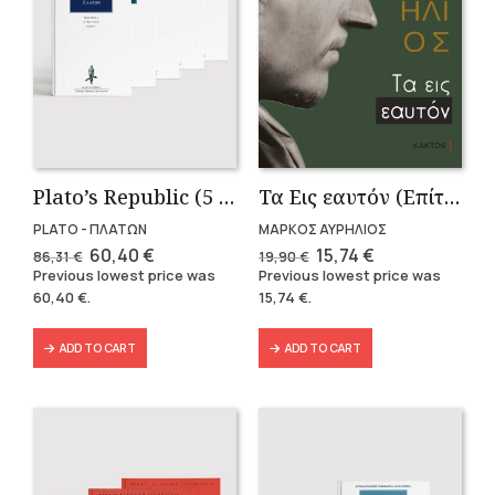
Plato’s Republic (5 volumes)
Τα Εις εαυτόν (Επίτομο) – Μάρκος Αυρήλιος
PLATO - ΠΛΑΤΩΝ
ΜΑΡΚΟΣ ΑΥΡΗΛΙΟΣ
Original
Current
Original
Current
60,40
€
15,74
€
86,31
€
19,90
€
price
price
price
price
Previous lowest price was
Previous lowest price was
was:
is:
was:
is:
60,40
€
.
15,74
€
.
86,31 €.
60,40 €.
19,90 €.
15,74 €.
ADD TO CART
ADD TO CART