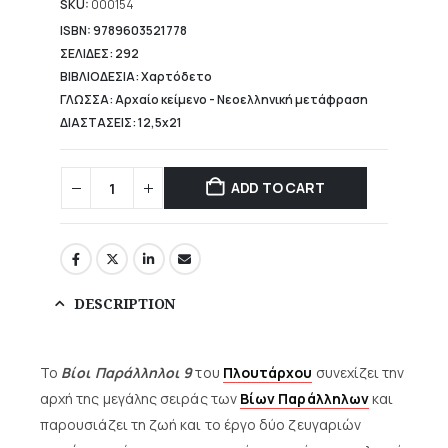
15,04 €.
SKU:
000154
ISBN: 9789603521778
ΣΕΛΙΔΕΣ: 292
ΒΙΒΛΙΟΔΕΣΙΑ: Χαρτόδετο
ΓΛΩΣΣΑ: Αρχαίο κείμενο - Νεοελληνική μετάφραση
ΔΙΑΣΤΑΣΕΙΣ: 12,5x21
ADD TO CART
DESCRIPTION
Το
Βίοι Παράλληλοι 9
του
Πλουτάρχου
συνεχίζει την
αρχή της μεγάλης σειράς των
Βίων Παράλληλων
και
παρουσιάζει τη ζωή και το έργο δύο ζευγαριών