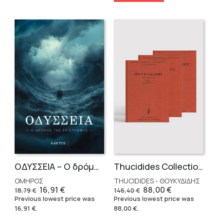
OΔΥΣΣΕΙΑ – Ο δρόμος της επιστροφής
Thucidides Collection – Hardbound Edition (4 volumes)
ΟΜΗΡΟΣ
THUCIDIDES - ΘΟΥΚΥΔΙΔΗΣ
Original
Current
Original
Current
16,91
€
88,00
€
18,79
€
146,40
€
price
price
price
price
Previous lowest price was
Previous lowest price was
was:
is:
was:
is:
16,91
€
.
88,00
€
.
18,79 €.
16,91 €.
146,40 €.
88,00 €.