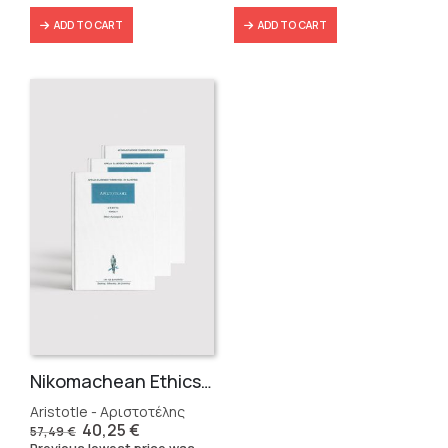
ADD TO CART
ADD TO CART
Nikomachean Ethics (3 volumes)
Aristotle - Αριστοτέλης
Original
Current
40,25
€
57,49
€
price
price
Previous lowest price was