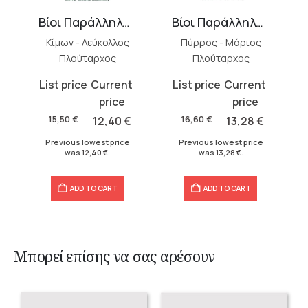
Βίοι Παράλληλοι 12
Βίοι Παράλληλοι 13
Κίμων - Λεύκολλος
Πύρρος - Μάριος
Πλούταρχος
Πλούταρχος
Original
Current
Original
Current
price
price
price
price
was:
is:
was:
is:
15,50
€
12,40
€
16,60
€
13,28
€
15,50 €.
12,40 €.
16,60 €.
13,28 €.
Previous lowest price
Previous lowest price
was
12,40
€
.
was
13,28
€
.
ADD TO CART
ADD TO CART
Μπορεί επίσης να σας αρέσουν