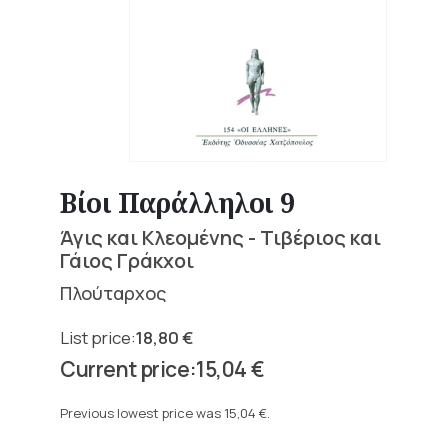
Βίοι Παράλληλοι 9
Άγις και Κλεομένης - Τιβέριος και
Γάιος Γράκχοι
Πλούταρχος
18,80
€
Original
15,04
€
price
Current
was:
price
Previous lowest price was
15,04
€
.
18,80 €.
is: