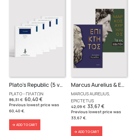
Plato’s Republic (5 volumes)
Marcus Aurelius & Epictetus (Compact works in Greek)
PLATO - ΠΛΑΤΩΝ
MARCUS AURELIUS,
Original
Current
60,40
€
86,31
€
EPICTETUS
price
price
Previous lowest price was
Original
Current
33,67
€
42,09
€
was:
is:
price
price
60,40
€
.
Previous lowest price was
86,31 €.
60,40 €.
was:
is:
33,67
€
.
42,09 €.
33,67 €.
ADD TO CART
ADD TO CART