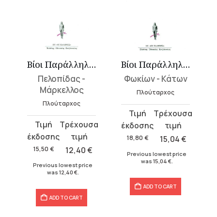
λοι 5
Βίοι Παράλληλοι 8
Βίοι Παράλληλοι 16
Πελοπίδας -
Φωκίων - Κάτων
Μάρκελλος
Πλούταρχος
Πλούταρχος
Original
Current
Original
Current
price
price
price
price
was:
is:
18,80
€
15,04
€
was:
is:
18,80 €.
15,04 €.
15,50
€
12,40
€
Previous lowest price
15,50 €.
12,40 €.
was
15,04
€
.
Previous lowest price
was
12,40
€
.
ADD TO CART
ADD TO CART