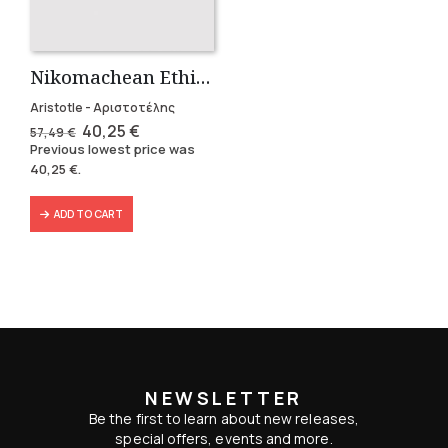
Nikomachean Ethics (3 volumes)
Aristotle - Αριστοτέλης
Original
Current
40,25
€
57,49
€
price
price
Previous lowest price was
was:
is:
40,25
€
.
57,49 €.
40,25 €.
ADD TO CART
NEWSLETTER
Be the first to learn about new releases,
special offers, events and more.