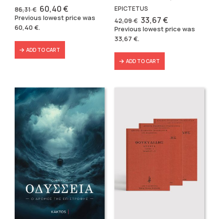
Original
Current
60,40
€
EPICTETUS
86,31
€
price
price
Previous lowest price was
Original
Current
33,67
€
42,09
€
was:
is:
price
price
60,40
€
.
Previous lowest price was
86,31 €.
60,40 €.
was:
is:
33,67
€
.
42,09 €.
33,67 €.
ADD TO CART
ADD TO CART