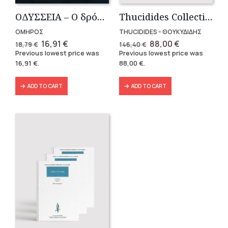
OΔΥΣΣΕΙΑ – Ο δρόμος της επιστροφής
Thucidides Collection – Hardbound Edition (4 volumes)
ΟΜΗΡΟΣ
THUCIDIDES - ΘΟΥΚΥΔΙΔΗΣ
Original
Current
Original
Current
16,91
€
88,00
€
18,79
€
146,40
€
price
price
price
price
Previous lowest price was
Previous lowest price was
was:
is:
was:
is:
16,91
€
.
88,00
€
.
18,79 €.
16,91 €.
146,40 €.
88,00 €.
ADD TO CART
ADD TO CART