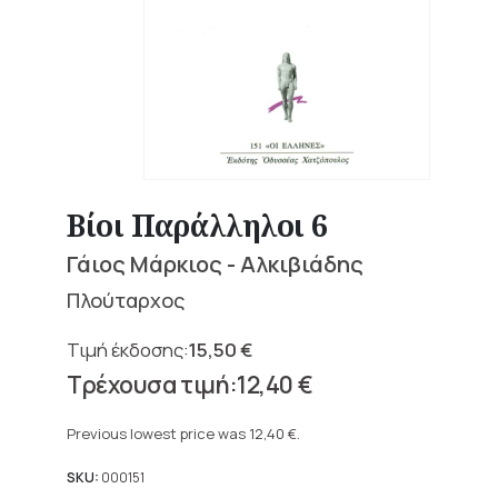
Βίοι Παράλληλοι 6
Γάιος Μάρκιος - Αλκιβιάδης
Πλούταρχος
15,50
€
Original
12,40
€
price
Current
was:
price
Previous lowest price was
12,40
€
.
15,50 €.
is:
12,40 €.
SKU:
000151