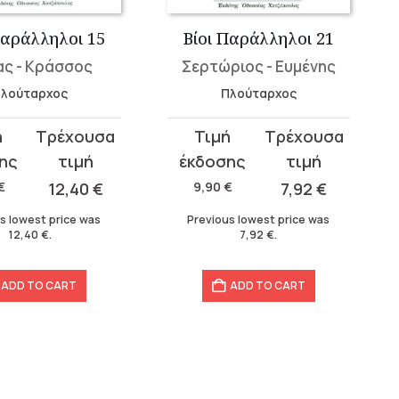
Παράλληλοι 15
Βίοι Παράλληλοι 21
ας - Κράσσος
Σερτώριος - Ευμένης
λούταρχος
Πλούταρχος
Original
Current
price
price
was:
is:
€
12,40
€
9,90
€
7,92
€
9,90 €.
7,92 €.
s lowest price was
Previous lowest price was
12,40
€
.
7,92
€
.
ADD TO CART
ADD TO CART