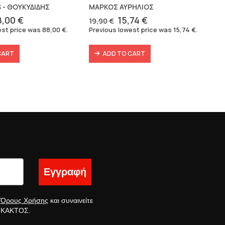
 - ΘΟΥΚΥΔΙΔΗΣ
ΜΑΡΚΟΣ ΑΥΡΗΛΙΟΣ
iginal
Current
Original
Current
8,00
€
15,74
€
19,90
€
ice
price
price
price
est price was
88,00
€
.
Previous lowest price was
15,74
€
.
as:
is:
was:
is:
6,40 €.
88,00 €.
19,90 €.
15,74 €.
CART
ADD TO CART
Εγγραφή
ς
Όρους Χρήσης
και συναινείτε
ς ΚΑΚΤΟΣ.