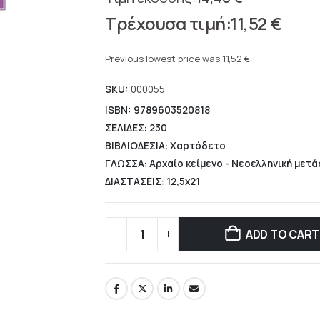
Original
11,52
€
price
Current
was:
price
Previous lowest price was
11,52
€
.
14,40 €.
is:
SKU:
000055
11,52 €.
ISBN: 9789603520818
ΣΕΛΙΔΕΣ: 230
ΒΙΒΛΙΟΔΕΣΙΑ: Χαρτόδετο
ΓΛΩΣΣΑ: Αρχαίο κείμενο - Νεοελληνική μετ
ΔΙΑΣΤΑΣΕΙΣ: 12,5x21
ADD TO CART