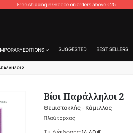
Free shipping in Greece on orders above €25
SUGGESTED
BEST SELLERS
MPORARY EDITIONS
ΑΡΆΛΛΗΛΟΙ 2
Βίοι Παράλληλοι 2
Θεμιστοκλής - Κάμιλλος
Πλούταρχος
14,40
€