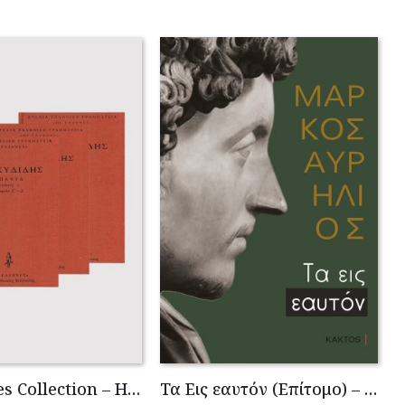
Thucidides Collection – Hardbound Edition (4 volumes)
Τα Εις εαυτόν (Επίτομο) – Μάρκος Αυρήλιος