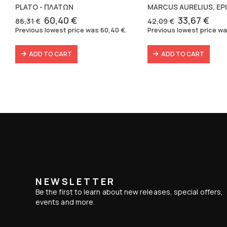
PLATO - ΠΛΑΤΩΝ
MARCUS AURELIUS, EP
Original
Current
Original
Cur
60,40
€
33,67
€
86,31
€
42,09
€
price
price
price
pric
Previous lowest price was
60,40
€
.
Previous lowest price w
was:
is:
was:
is:
86,31 €.
60,40 €.
42,09 €.
33,6
ADD TO CART
ADD TO CART
NEWSLETTER
Be the first to learn about new releases, special offers,
events and more.