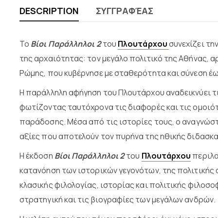
DESCRIPTION
ΣΥΓΓΡΑΦΈΑΣ
Το
Βίοι Παράλληλοι 2
του
Πλουτάρχου
συνεχίζει τη
της αρχαιότητας: τον μεγάλο πολιτικό της Αθήνας, α
Ρώμης, που κυβέρνησε με σταθερότητα και σύνεση έω
Η παράλληλη αφήγηση του Πλουτάρχου αναδεικνύει τις
φωτίζοντας ταυτόχρονα τις διαφορές και τις ομοιότ
παράδοσης. Μέσα από τις ιστορίες τους, ο αναγνώστης
αξίες που αποτελούν τον πυρήνα της ηθικής διδασκ
Η έκδοση
Βίοι Παράλληλοι 2
του
Πλουτάρχου
περιλα
κατανόηση των ιστορικών γεγονότων, της πολιτικής 
κλασικής φιλολογίας, ιστορίας και πολιτικής φιλοσοφ
στρατηγική και τις βιογραφίες των μεγάλων ανδρών.