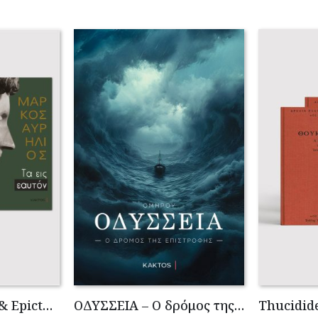
Marcus Aurelius & Epictetus (Compact works in Greek)
OΔΥΣΣΕΙΑ – Ο δρόμος της επιστροφής