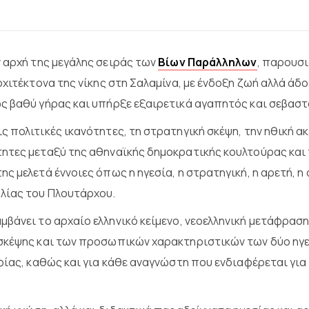
ν αρχή της μεγάλης σειράς των
Βίων Παράλληλων
, παρουσι
ρχιτέκτονα της νίκης στη Σαλαμίνα, με ένδοξη ζωή αλλά άδ
ς βαθύ γήρας και υπήρξε εξαιρετικά αγαπητός και σεβαστ
 πολιτικές ικανότητες, τη στρατηγική σκέψη, την ηθική α
ητες μεταξύ της αθηναϊκής δημοκρατικής κουλτούρας και 
 μελετά έννοιες όπως η ηγεσία, η στρατηγική, η αρετή, η 
αλίας του Πλουτάρχου.
μβάνει το αρχαίο ελληνικό κείμενο, νεοελληνική μετάφρασ
σκέψης και των προσωπικών χαρακτηριστικών των δύο ηγε
ίας, καθώς και για κάθε αναγνώστη που ενδιαφέρεται για τ