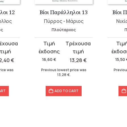
λοι 12
Βίοι Παράλληλοι 13
Βίοι 
ολλος
Πύρρος - Μάριος
Νικί
ος
Πλούταρχος
Π
Original
Current
Original
Current
price
price
price
price
was:
is:
was:
is:
2,40
€
16,60
€
13,28
€
15,50
16,60 €.
13,28 €.
15,50 €.
12,40 €.
rice was
Previous lowest price was
Previou
13,28
€
.
ART
ADD TO CART