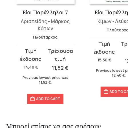
Βίοι Παράλληλοι 7
Βίοι Παράλλη
Αριστείδης - Μάρκος
Κίμων - Λεύκ
Κάτων
Πλούταρχ
Πλούταρχος
Original
Current
Original
Current
price
price
price
price
was:
is:
15,50
€
1
was:
is:
15,50 €.
12,40 €.
14,40
€
11,52
€
Previous lowest p
14,40 €.
11,52 €.
12,40
€
.
Previous lowest price was
11,52
€
.
ADD TO C
ADD TO CART
Μπορεί επίσης να σας αρέσουν