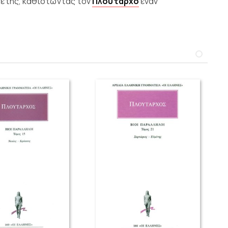
αρετής, καθιστώντας τον
Πλούταρχο
έναν