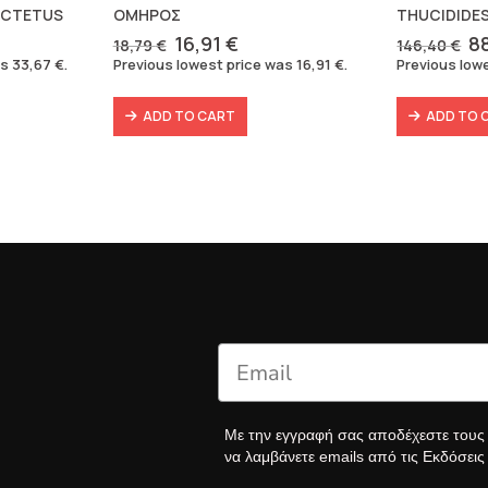
ICTETUS
ΟΜΗΡΟΣ
THUCIDIDES
rent
Original
Current
Or
16,91
€
8
18,79
€
146,40
€
e
price
price
pr
as
33,67
€
.
Previous lowest price was
16,91
€
.
Previous low
was:
is:
w
7 €.
18,79 €.
16,91 €.
14
ADD TO CART
ADD TO 
Με την εγγραφή σας αποδέχεστε του
να λαμβάνετε emails από τις Εκδόσει