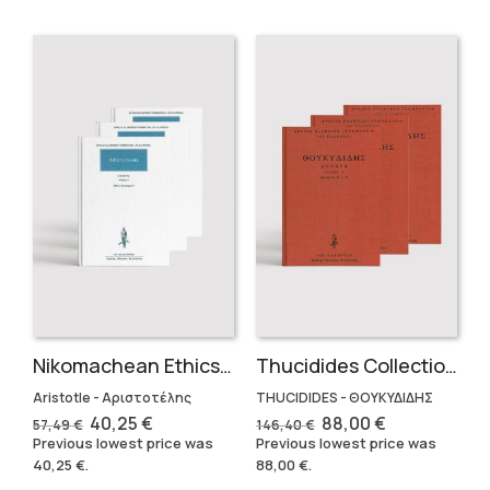
Nikomachean Ethics (3 volumes)
Thucidides Collection – Hardbound Edition (4 volumes)
Aristotle - Αριστοτέλης
THUCIDIDES - ΘΟΥΚΥΔΙΔΗΣ
Original
Current
Original
Current
40,25
€
88,00
€
57,49
€
146,40
€
price
price
price
price
Previous lowest price was
Previous lowest price was
was:
is:
was:
is:
40,25
€
.
88,00
€
.
57,49 €.
40,25 €.
146,40 €.
88,00 €.