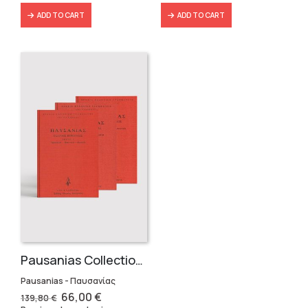
ADD TO CART
ADD TO CART
Pausanias Collection – Hardbound (3 volumes)
Pausanias - Παυσανίας
Original
Current
66,00
€
139,80
€
price
price