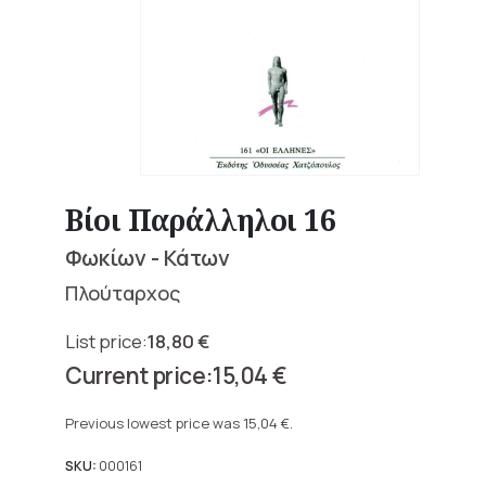
Βίοι Παράλληλοι 16
Φωκίων - Κάτων
Πλούταρχος
18,80
€
Original
15,04
€
price
Current
was:
price
Previous lowest price was
15,04
€
.
18,80 €.
is:
15,04 €.
SKU:
000161