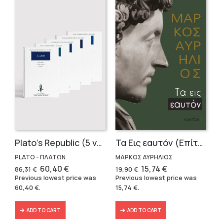
Plato’s Republic (5 volumes)
Τα Εις εαυτόν (Επίτομο) – Μάρκος Αυρήλιος
PLATO - ΠΛΑΤΩΝ
ΜΑΡΚΟΣ ΑΥΡΗΛΙΟΣ
Original
Current
Original
Current
60,40
€
15,74
€
86,31
€
19,90
€
price
price
price
price
Previous lowest price was
Previous lowest price was
was:
is:
was:
is:
60,40
€
.
15,74
€
.
86,31 €.
60,40 €.
19,90 €.
15,74 €.
ADD TO CART
ADD TO CART