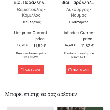
Βίοι Παράλληλοι 2
Βίοι Παράλληλοι 4
Θεμιστοκλής -
Λυκούργος -
Κάμιλλος
Νουμάς
Πλούταρχος
Πλούταρχος
Original
Current
Original
Current
price
price
price
price
was:
is:
was:
is:
14,40
€
11,52
€
14,40
€
11,52
€
14,40 €.
11,52 €.
14,40 €.
11,52 €.
Previous lowest price
Previous lowest price
was
11,52
€
.
was
11,52
€
.
ADD TO CART
ADD TO CART
Μπορεί επίσης να σας αρέσουν