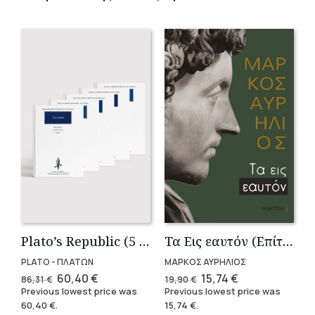
Plato’s Republic (5 volumes)
Τα Εις εαυτόν (Επίτομο) – Μάρκος Αυρήλιος
PLATO - ΠΛΑΤΩΝ
ΜΑΡΚΟΣ ΑΥΡΗΛΙΟΣ
Original
Current
Original
Current
60,40
€
15,74
€
86,31
€
19,90
€
price
price
price
price
Previous lowest price was
Previous lowest price was
was:
is:
was:
is:
60,40
€
.
15,74
€
.
86,31 €.
60,40 €.
19,90 €.
15,74 €.