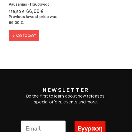
Pausanias - Παυσανίας
Original
Current
66,00
€
139,80
€
price
price
Previous lowest price was
was:
is:
66,00
€
.
139,80 €.
66,00 €.
ADD TO CART
NEWSLETTER
Be the first to learn about new releases,
special offers, events and more.
Εγγραφή