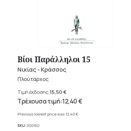
Βίοι Παράλληλοι 15
Νικίας - Κράσσος
Πλούταρχος
15,50
€
Original
12,40
€
price
Current
was:
price
Previous lowest price was
12,40
€
.
15,50 €.
is:
12,40 €.
SKU:
000160