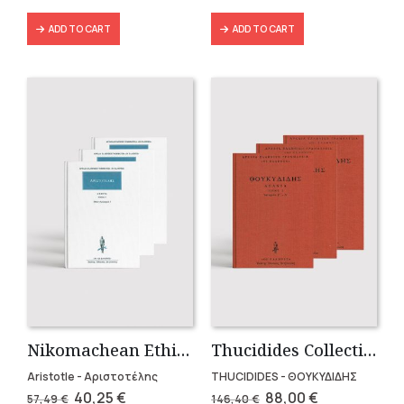
ADD TO CART
ADD TO CART
Nikomachean Ethics (3 volumes)
Thucidides Collection – Hardbound Edition (4 volumes)
Aristotle - Αριστοτέλης
THUCIDIDES - ΘΟΥΚΥΔΙΔΗΣ
Original
Current
Original
Current
40,25
€
88,00
€
57,49
€
146,40
€