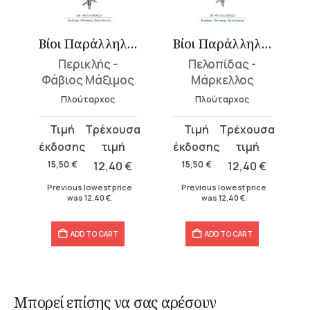
λοι 3
Βίοι Παράλληλοι 5
Βίοι Παράλληλοι 8
Περικλής -
Πελοπίδας -
Φάβιος Μάξιμος
Μάρκελλος
Πλούταρχος
Πλούταρχος
Original
Current
Original
Current
price
price
price
price
was:
is:
was:
is:
15,50
€
12,40
€
15,50
€
12,40
€
15,50 €.
12,40 €.
15,50 €.
12,40 €.
Previous lowest price
Previous lowest price
was
12,40
€
.
was
12,40
€
.
ADD TO CART
ADD TO CART
Μπορεί επίσης να σας αρέσουν