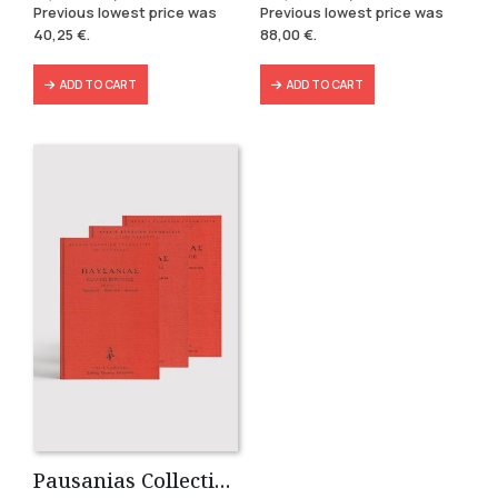
price
price
price
price
Previous lowest price was
Previous lowest price was
was:
is:
was:
is:
40,25
€
.
88,00
€
.
57,49 €.
40,25 €.
146,40 €.
88,00 €.
ADD TO CART
ADD TO CART
Pausanias Collection – Hardbound (3 volumes)