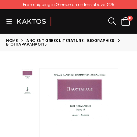
Free shipping in Greece on orders above €25
0
HOME
ANCIENT GREEK LITERATURE
,
BIOGRAPHIES
ΒΊΟΙ ΠΑΡΆΛΛΗΛΟΙ 15