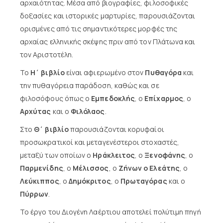
αρχαιότητας. Μέσα από βιογραφίες, φιλοσοφικές
δοξασίες και ιστορικές μαρτυρίες, παρουσιάζονται
ορισμένες από τις σημαντικότερες μορφές της
αρχαίας ελληνικής σκέψης πριν από τον Πλάτωνα και
τον Αριστοτέλη.
Το
Η΄ βιβλίο
είναι αφιερωμένο στον
Πυθαγόρα
και
την πυθαγόρεια παράδοση, καθώς και σε
φιλοσόφους όπως ο
Εμπεδοκλής
, ο
Επίχαρμος
, ο
Αρχύτας
και ο
Φιλόλαος
.
Στο
Θ΄ βιβλίο
παρουσιάζονται κορυφαίοι
προσωκρατικοί και μεταγενέστεροι στοχαστές,
μεταξύ των οποίων ο
Ηράκλειτος
, ο
Ξενοφάνης
, ο
Παρμενίδης
, ο
Μέλισσος
, ο
Ζήνων ο Ελεάτης
, ο
Λεύκιππος
, ο
Δημόκριτος
, ο
Πρωταγόρας
και ο
Πύρρων
.
Το έργο του Διογένη Λαέρτιου αποτελεί πολύτιμη πηγή