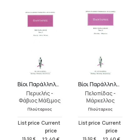
Βίοι Παράλληλοι 5
Βίοι Παράλληλοι 8
Περικλής -
Πελοπίδας -
Φάβιος Μάξιμος
Μάρκελλος
Πλούταρχος
Πλούταρχος
Original
Current
Original
Current
price
price
price
price
was:
is:
was:
is:
15,50
€
12,40
€
15,50
€
12,40
€