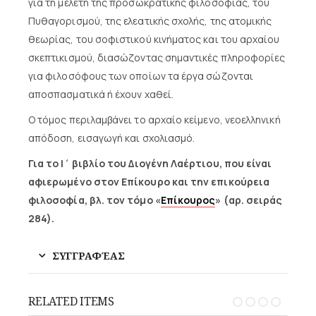
για τη μελέτη της προσωκρατικής φιλοσοφίας, του
Πυθαγορισμού, της ελεατικής σχολής, της ατομικής
θεωρίας, του σοφιστικού κινήματος και του αρχαίου
σκεπτικισμού, διασώζοντας σημαντικές πληροφορίες
για φιλοσόφους των οποίων τα έργα σώζονται
αποσπασματικά ή έχουν χαθεί.
Ο τόμος περιλαμβάνει το αρχαίο κείμενο, νεοελληνική
απόδοση, εισαγωγή και σχολιασμό.
Για το Ι΄ βιβλίο του Διογένη Λαέρτιου, που είναι
αφιερωμένο στον Επίκουρο και την επικούρεια
φιλοσοφία, βλ. τον τόμο «
Επίκουρος
» (αρ. σειράς
284).
ΣΥΓΓΡΑΦΈΑΣ
RELATED ITEMS