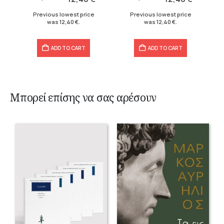
15,50 €.
12,40 €.
15,50 €.
12,40 €.
Previous lowest price
Previous lowest price
was
12,40
€
.
was
12,40
€
.
ADD TO CART
ADD TO CART
Μπορεί επίσης να σας αρέσουν