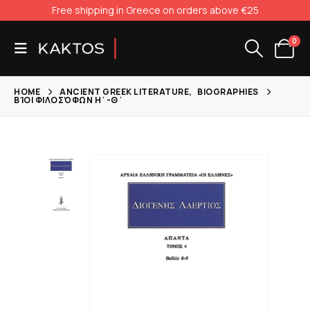
Free shipping in Greece on orders above €25
0
HOME
ANCIENT GREEK LITERATURE
,
BIOGRAPHIES
ΒΊΟΙ ΦΙΛΟΣΌΦΩΝ Η΄-Θ΄