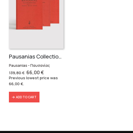
Pausanias Collection – Hardbound (3 volumes)
Pausanias - Παυσανίας
Original
Current
66,00
€
139,80
€
price
price
Previous lowest price was
was:
is:
66,00
€
.
139,80 €.
66,00 €.
ADD TO CART