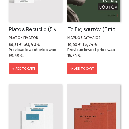
Plato’s Republic (5 volumes)
Τα Εις εαυτόν (Επίτομο) – Μάρκος Αυρήλιος
PLATO - ΠΛΑΤΩΝ
ΜΑΡΚΟΣ ΑΥΡΗΛΙΟΣ
Original
Current
Original
Current
60,40
€
15,74
€
86,31
€
19,90
€
price
price
price
price
Previous lowest price was
Previous lowest price was
was:
is:
was:
is:
60,40
€
.
15,74
€
.
86,31 €.
60,40 €.
19,90 €.
15,74 €.
ADD TO CART
ADD TO CART