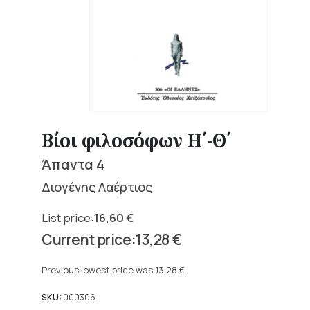
Βίοι φιλοσόφων Η΄-Θ΄
Άπαντα 4
Διογένης Λαέρτιος
16,60
€
Original
13,28
€
price
Current
was:
price
Previous lowest price was
13,28
€
.
16,60 €.
is:
13,28 €.
SKU:
000306