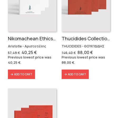
Nikomachean Ethics (3 volumes)
Thucidides Collection – Hardbound Edition (4 volumes)
Aristotle - Αριστοτέλης
THUCIDIDES - ΘΟΥΚΥΔΙΔΗΣ
Original
Current
Original
Current
40,25
€
88,00
€
57,49
€
146,40
€
price
price
price
price
Previous lowest price was
Previous lowest price was
was:
is:
was:
is:
40,25
€
.
88,00
€
.
57,49 €.
40,25 €.
146,40 €.
88,00 €.
ADD TO CART
ADD TO CART