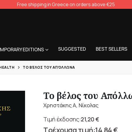
Free shipping in Greece on orders above €25
SUGGESTED
BEST SELLERS
MPORARY EDITIONS
 HEALTH
ΤΟ ΒΈΛΟΣ ΤΟΥ ΑΠΌΛΛΩΝΑ
Το βέλος του Απόλλ
Χρηστάκης Α, Νίκολας
21,20
€
Original
14,84
€