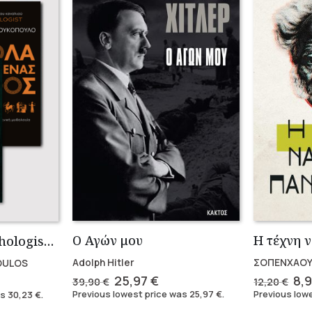
Ο Αγών μου
Συλλογή The Mythologist (2 βιβλία)
Adolph Hitler
ΣΟΠΕΝΧΑΟΥ
OULOS
Original
Current
Ori
rent
25,97
€
8,
39,90
€
12,20
€
price
price
pri
e
Previous lowest price was
25,97
€
.
Previous low
as
30,23
€
.
was:
is:
wa