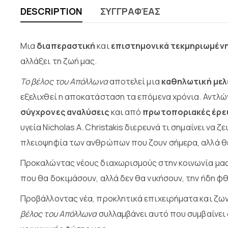
DESCRIPTION
ΣΥΓΓΡΑΦΈΑΣ
Μια
διαπεραστική
και
επιστημονικά τεκμηριωμέν
αλλάξει τη ζωή μας.
Το βέλος του Απόλλωνα
αποτελεί μια
καθηλωτική μελ
εξελιχθεί η αποκατάσταση τα επόμενα χρόνια. Αντλ
σύγχρονες αναλύσεις
και από
πρωτοποριακές έρε
υγεία Nicholas A. Christakis διερευνά τι σημαίνει ν
πλειοψηφία των ανθρώπων που ζουν σήμερα, αλλά θε
Προκαλώντας νέους διαχωρισμούς στην κοινωνία μας, 
που θα δοκιμάσουν, αλλά δεν θα νικήσουν, την ήδη φ
Προβάλλοντας νέα, προκλητικά επιχειρήματα και ζωντ
βέλος του Απόλλωνα
συλλαμβάνει αυτό που συμβαίνει