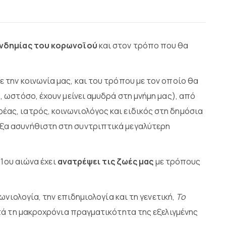
νδημίας του κορωνοϊού
και στον τρόπο που θα
ην κοινωνία μας, και του τρόπου με τον οποίο θα
, ωστόσο, έχουν μείνει αμυδρά στη μνήμη μας), από
ας, ιατρός, κοινωνιολόγος και ειδικός στη δημόσια
άδοξα ασυνήθιστη στη συντριπτικά μεγαλύτερη
21ου αιώνα έχει
ανατρέψει τις ζωές μας
με τρόπους
νιολογία, την επιδημιολογία και τη γενετική,
Το
τά τη μακροχρόνια πραγματικότητα της εξελιγμένης