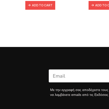
39,90 €.
25,97 €.
12,
3 €.
ADD TO CART
ADD TO 
Με την εγγραφή σας αποδέχεστε του
να λαμβάνετε emails από τις Εκδόσει