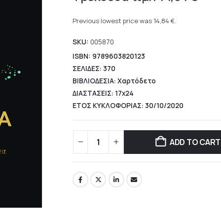
price
Current
was:
price
Previous lowest price was
14,84
€
.
21,20 €.
is:
SKU:
005870
14,84 €.
ISBN: 9789603820123
ΣΕΛΙΔΕΣ: 370
ΒΙΒΛΙΟΔΕΣΙΑ: Χαρτόδετο
ΔΙΑΣΤΑΣΕΙΣ: 17x24
ΕΤΟΣ ΚΥΚΛΟΦΟΡΙΑΣ: 30/10/2020
ADD TO CART