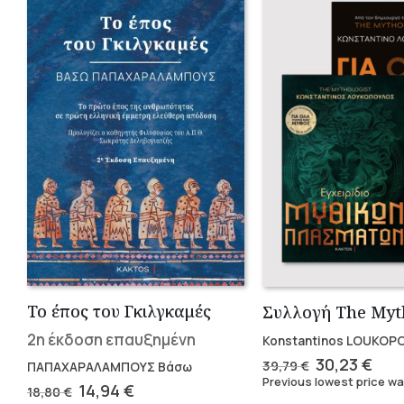
Το έπος του Γκιλγκαμές
2η έκδοση επαυξημένη
Konstantinos LOUKOP
Original
Cur
30,23
€
39,79
€
ΠΑΠΑΧΑΡΑΛΑΜΠΟΥΣ Βάσω
price
pric
Previous lowest price w
Original
Current
14,94
€
18,80
€
was:
is: