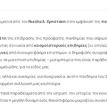
η
ματιά από τον
Νικόλα Α. Χρηστάκη
στην εμφάνιση της
πα
έτη
της επίδρασης της πρόσφατης πανδημίας που σάρωσε τ
ώντας στοιχεία από
κοσμοϊ­στορικές επιδημίες
(οι οποίες
υνες
από ένα ευρύ φάσμα επιστημών, ο δημοφιλής συγγραφέ
α ζεις σε μια εποχή επιδημίας – μια εμπειρία που είναι παρ
μελιώδης για το είδος μας.
αλλά και ευκαιρίες για συνεργασία, αυτή η πανδημία του 
θαρμένη συλλογική μας κουλτούρα.
ανά παραδείγματα από την ιατρική, την ιστορία, την κοινω
 όταν η μεγάλη δύναμη ενός θανατηφόρου μικροβίου συναν