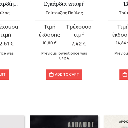
Διάλογοι περί καρδίης και αγγείων
Εγκάρδια επαφή
Έ
αύλος
Τούτουζας Παύλος
Τού
Original
Current
Original
Current
price
price
price
price
was:
is:
was:
is:
2,61
€
10,60
€
7,42
€
14,84
10,60 €.
7,42 €.
14,84 €.
10,39 €.
rice was
Previous lowest price was
Previou
7,42
€
.
ART
ADD TO CART