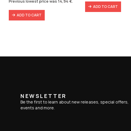
price
price
Previous lowest price was
14,94
€
.
39,79 €.
30,2
was:
is:
ADD TO CART
18,80 €.
14,94 €.
ADD TO CART
NEWSLETTER
Be the first to learn about new releases, special offers,
events and more.