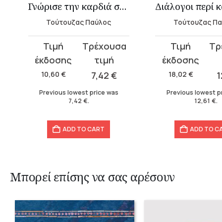
Γνώρισε την καρδιά σου
Τούτουζας Παύλος
Τούτουζας Π
Original
Current
Original
Current
price
price
price
price
was:
is:
was:
is:
10,60
€
7,42
€
18,02
€
1
10,60 €.
7,42 €.
18,02 €.
12,61 €.
Previous lowest price was
Previous lowest p
7,42
€
.
12,61
€
.
ADD TO CART
ADD TO C
Μπορεί επίσης να σας αρέσουν