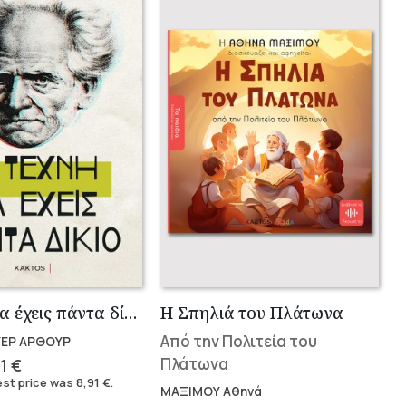
Η τέχνη να έχεις πάντα δίκαιο
Η Σπηλιά του Πλάτωνα
Από την Πολιτεία του
ΕΡ ΑΡΘΟΥΡ
ginal
Current
Πλάτωνα
91
€
ce
price
est price was
8,91
€
.
ΜΑΞΙΜΟΥ Αθηνά
s:
is: