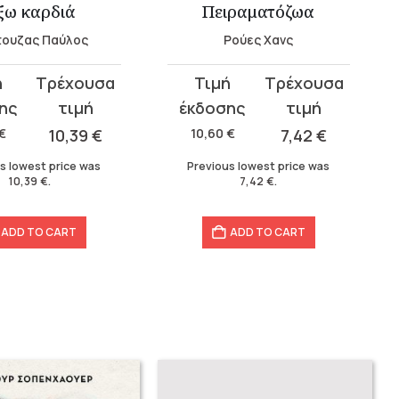
ξω καρδιά
Πειραματόζωα
τουζας Παύλος
Ρούες Χανς
Original
Current
price
price
was:
is:
€
10,39
€
10,60
€
7,42
€
10,60 €.
7,42 €.
s lowest price was
Previous lowest price was
10,39
€
.
7,42
€
.
ADD TO CART
ADD TO CART