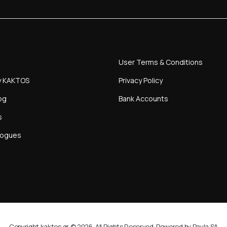
User Terms & Conditions
y KAKTOS
Privacy Policy
og
Bank Accounts
s
logues
Copyright kaktos.gr © 2026. All Rights Reserved. Powered by Pavla SA