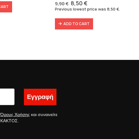
20 €.
8,91 €.
Original
Current
8,50
€
9,90
€
CART
price
price
Previous lowest price was
8,50
€
.
was:
is:
9,90 €.
8,50 €.
ADD TO CART
Εγγραφή
ς
Όρους Χρήσης
και συναινείτε
ς ΚΑΚΤΟΣ.