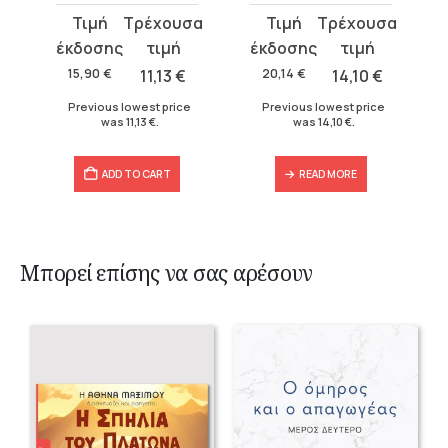
Original
Current
Original
Current
price
price
price
price
was:
is:
was:
is:
15,90
€
11,13
€
20,14
€
14,10
€
15,90 €.
11,13 €.
20,14 €.
14,10 €.
Previous lowest price
Previous lowest price
was
11,13
€
.
was
14,10
€
.
ADD TO CART
READ MORE
Μπορεί επίσης να σας αρέσουν