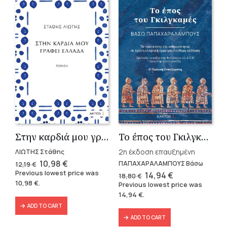
Στην καρδιά μου γράφει Ελλάδα
Το έπος του Γκιλγκαμές
2η έκδοση επαυξημένη
ΛΙΩΤΗΣ Στάθης
Original
Current
10,98
€
ΠΑΠΑΧΑΡΑΛΑΜΠΟΥΣ Βάσω
12,19
€
price
price
Previous lowest price was
Original
Current
14,94
€
18,80
€
was:
is:
price
price
10,98
€
.
Previous lowest price was
12,19 €.
10,98 €.
was:
is:
14,94
€
.
18,80 €.
14,94 €.
ADD TO CART
ADD TO CART