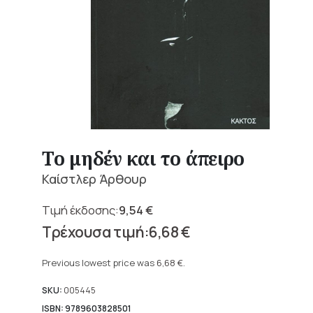
Το μηδέν και το άπειρο
Καίστλερ Άρθουρ
9,54
€
Original
6,68
€
price
Current
was:
price
Previous lowest price was
6,68
€
.
9,54 €.
is:
6,68 €.
SKU:
005445
ISBN: 9789603828501