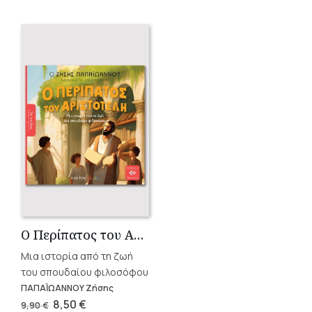
Ο Περίπατος του Αριστοτέλη
Μια ιστορία από τη ζωή
του σπουδαίου φιλοσόφου
ΠΑΠΑΪΩΑΝΝΟΥ Ζήσης
Original
Current
8,50
€
9,90
€