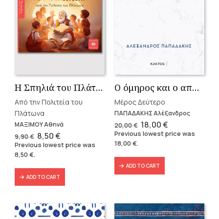
Η Σπηλιά του Πλάτωνα
Ο όμηρος και ο απαγωγέας
Από την Πολιτεία του
Μέρος Δεύτερο
Πλάτωνα
ΠΑΠΑΔΑΚΗΣ Αλέξανδρος
Original
Current
18,00
€
ΜΑΞΙΜΟΥ Αθηνά
20,00
€
price
price
Previous lowest price was
Original
Current
8,50
€
9,90
€
was:
is:
price
price
18,00
€
.
Previous lowest price was
20,00 €.
18,00 €.
was:
is:
8,50
€
.
9,90 €.
8,50 €.
ADD TO CART
ADD TO CART