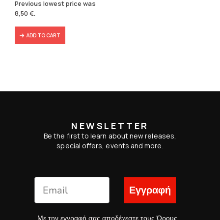
price
price
Previous lowest price was
was:
is:
8,50
€
.
9,90 €.
8,50 €.
ADD TO CART
NEWSLETTER
Be the first to learn about new releases,
special offers, events and more.
Εγγραφή
Με την εγγραφή σας αποδέχεστε τους
Όρους