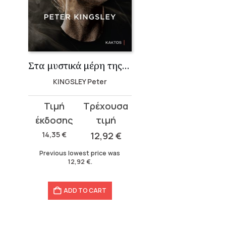
Στα μυστικά μέρη της αρχαίας σοφίας
KINGSLEY Peter
Original
Current
price
price
was:
is:
14,35
€
12,92
€
14,35 €.
12,92 €.
Previous lowest price was
12,92
€
.
ADD TO CART