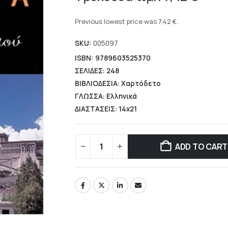
price
Current
was:
price
Previous lowest price was
7,42
€
.
10,60 €.
is:
SKU:
005097
7,42 €.
ISBN: 9789603525370
ΣΕΛΙΔΕΣ: 248
ΒΙΒΛΙΟΔΕΣΙΑ: Χαρτόδετο
ΓΛΩΣΣΑ: Ελληνικά
ΔΙΑΣΤΑΣΕΙΣ: 14x21
ADD TO CART