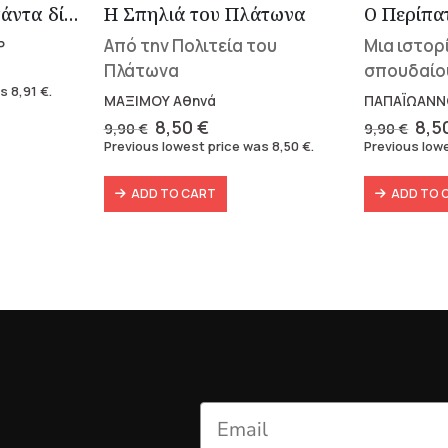
Η τέχνη να έχεις πάντα δίκαιο
Η Σπηλιά του Πλάτωνα
Από την Πολιτεία του
Μια ιστορ
Ρ
nt
Πλάτωνα
σπουδαίο
as
8,91
€
.
ΜΑΞΙΜΟΥ Αθηνά
ΠΑΠΑΪΩΑΝΝ
.
Original
Current
Orig
8,50
€
8,5
9,90
€
9,90
€
price
price
pri
Previous lowest price was
8,50
€
.
Previous low
was:
is:
was
9,90 €.
8,50 €.
9,9
ADD TO CART
ADD TO 