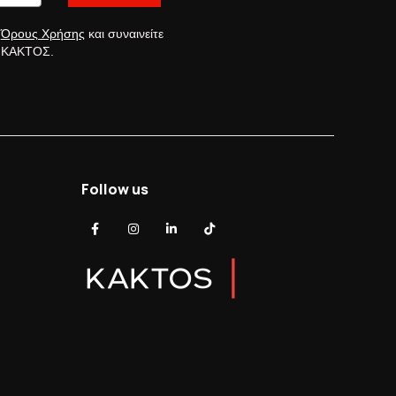
ς
Όρους Χρήσης
και συναινείτε
ς ΚΑΚΤΟΣ.
Follow us