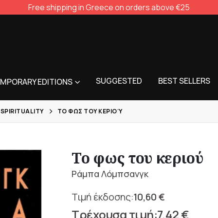
Free shipping in Greece on orders above €25
SUGGESTED
BEST SELLERS
MPORARY EDITIONS
 SPIRITUALITY
ΤΟ ΦΩΣ ΤΟΥ ΚΕΡΙΟΎ
Το φως του κεριού
Ράμπα Λόμπσανγκ
10,60
€
Original
7,42
€