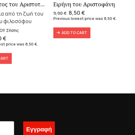
Ο Περίπατος του Αριστοτέλη
Ειρήνη του Αριστοφάνη
Original
Current
8,50
€
ία από τη ζωή του
9,90
€
price
price
Previous lowest price was
8,50
€
.
υ φιλοσόφου
was:
is:
9,90 €.
8,50 €.
ΟΥ Ζήσης
ADD TO CART
inal
Current
0
€
ce
price
est price was
8,50
€
.
:
is:
0 €.
8,50 €.
CART
Εγγραφή