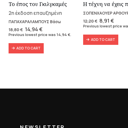
Το έπος του Γκιλγκαμές
2η έκδοση επαυξημένη
ΣΟΠΕΝΧΑΟΥΕΡ ΑΡΘΟΥ
Original
Curre
8,91
€
12,20
€
ΠΑΠΑΧΑΡΑΛΑΜΠΟΥΣ Βάσω
price
price
Previous lowest price w
Original
Current
14,94
€
18,80
€
was:
is:
price
price
Previous lowest price was
14,94
€
.
12,20 €.
8,91 €
was:
is:
ADD TO CART
18,80 €.
14,94 €.
ADD TO CART
NEWSLETTER