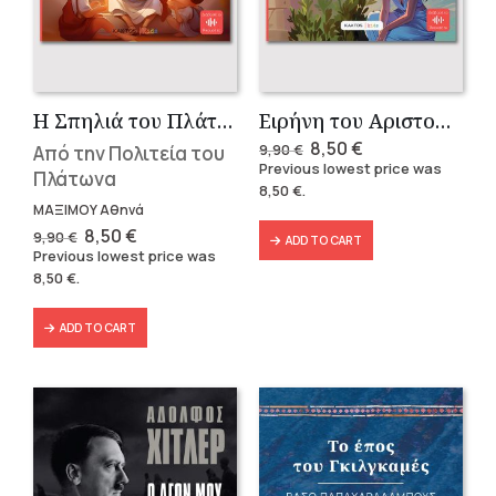
Η Σπηλιά του Πλάτωνα
Ειρήνη του Αριστοφάνη
Original
Current
8,50
€
Από την Πολιτεία του
9,90
€
price
price
Previous lowest price was
Πλάτωνα
was:
is:
8,50
€
.
9,90 €.
8,50 €.
ΜΑΞΙΜΟΥ Αθηνά
Original
Current
8,50
€
9,90
€
ADD TO CART
price
price
Previous lowest price was
was:
is:
8,50
€
.
9,90 €.
8,50 €.
ADD TO CART