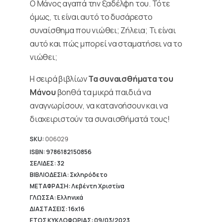
Ο Μάνος αγαπά την ξαδέλφη του. Τότε
4,90 €.
όμως, τι είναι αυτό το δυσάρεστο
συναίσθημα που νιώθει; Ζήλεια; Τι είναι
αυτό και πώς μπορεί να σταματήσει να το
νιώθει;
Η σειρά βιβλίων
Τα συναισθήματα του
Μάνου
βοηθά τα μικρά παιδιά να
αναγνωρίσουν, να κατανοήσουν και να
διαχειριστούν τα συναισθήματά τους!
SKU:
006029
ISBN: 9786182150856
ΣΕΛΙΔΕΣ: 32
ΒΙΒΛΙΟΔΕΣΙΑ: Σκληρόδετο
ΜΕΤΑΦΡΑΣΗ: Λεβέντη Χριστίνα
ΓΛΩΣΣΑ: Ελληνικά
ΔΙΑΣΤΑΣΕΙΣ: 16x16
ΕΤΟΣ ΚΥΚΛΟΦΟΡΙΑΣ: 09/03/2023