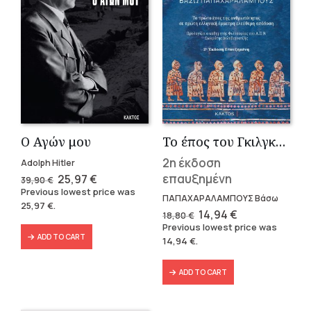
Ο Αγών μου
Το έπος του Γκιλγκαμές
2η έκδοση
Adolph Hitler
Original
Current
επαυξημένη
25,97
€
39,90
€
price
price
Previous lowest price was
was:
is:
ΠΑΠΑΧΑΡΑΛΑΜΠΟΥΣ Βάσω
25,97
€
.
39,90 €.
25,97 €.
Original
Current
14,94
€
18,80
€
price
price
Previous lowest price was
was:
is:
ADD TO CART
14,94
€
.
18,80 €.
14,94 €.
ADD TO CART