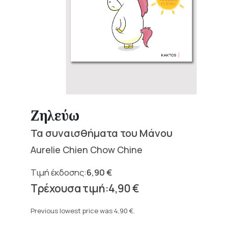
Ζηλεύω
Τα συναισθήματα του Μάνου
Aurelie Chien Chow Chine
6,90
€
Original
4,90
€
price
Current
was:
price
Previous lowest price was
4,90
€
.
6,90 €.
is: