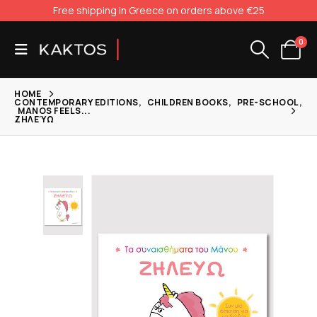
Free shipping in Greece on orders above €25
0
HOME
CONTEMPORARY EDITIONS
,
CHILDREN BOOKS
,
PRE-SCHOOL
,
MANOS FEELS...
ΖΗΛΕΎΩ