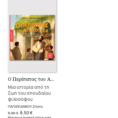
Ο Περίπατος του Αριστοτέλη
Μια ιστορία από τη
ζωή του σπουδαίου
φιλοσόφου
ΠΑΠΑΪΩΑΝΝΟΥ Ζήσης
Original
Current
8,50
€
9,90
€
price
price
Previous lowest price was