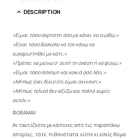
DESCRIPTION
«Είμαι τόσο άχρηστη όσο με κάνει να νιώθω;»
«Είναι τόσο δύσκολο να τον κάνω να
ευχαριστηθεί με κάτι;»
«Πρέπει να μείνω σ’ αυτή τη σχέση ή να φύγω;»
«Είμαι τόσο άσχημη και κακιά όσο λέει;»
«Μήπως έχει δίκιο ότι είμαι ανίκανη;»
«Μήπως τελικά δεν αξίζω και πολλά χωρίς
αυτόν;»
ΦΟΒΑΜΑΙ!
Αν ταυτίζεστε με κάποιες από τις παραπάνω
απορίες, τότε, πιθανότατα, είστε κι εσείς θύμα