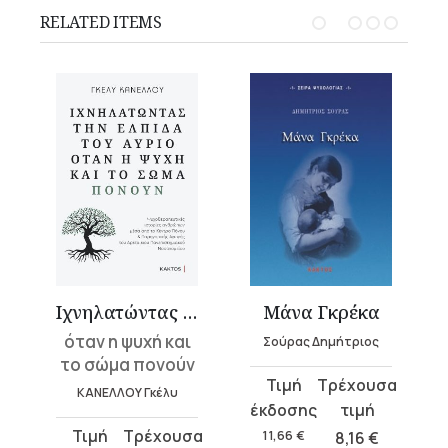
RELATED ITEMS
 αυτογνωσίας
Ιχνηλατώντας την ελπίδα του αύριο
Μάνα Γκρέκα
όταν η ψυχή και
Σούρας Δημήτριος
το σώμα πονούν
Original
Current
ΚΑΝΕΛΛΟΥ Γκέλυ
price
price
was:
is:
Original
Current
11,66
€
8,16
€