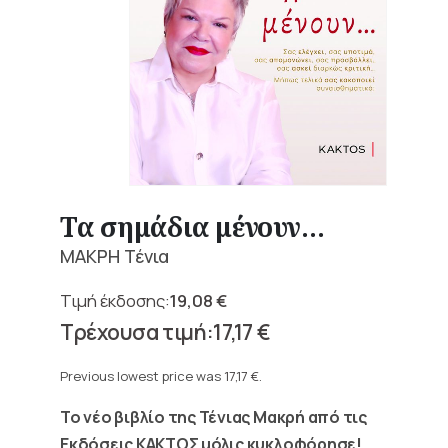
Τα σημάδια μένουν…
ΜΑΚΡΗ Τένια
19,08
€
Original
17,17
€
price
Current
was:
price
Previous lowest price was
17,17
€
.
19,08 €.
is:
Το νέο βιβλίο της Τένιας Μακρή από τις
17,17 €.
Εκδόσεις ΚΑΚΤΟΣ μόλις κυκλοφόρησε!