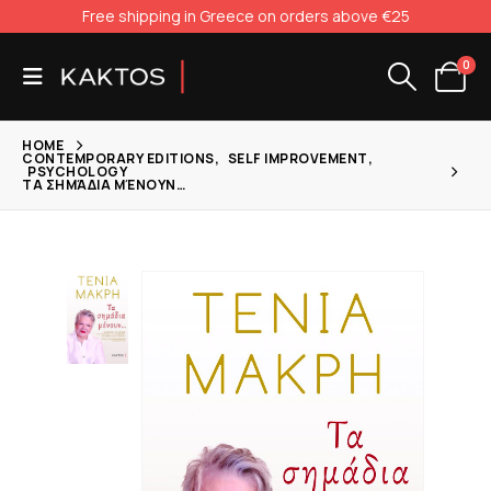
Free shipping in Greece on orders above €25
0
HOME
CONTEMPORARY EDITIONS
,
SELF IMPROVEMENT
,
PSYCHOLOGY
ΤΑ ΣΗΜΆΔΙΑ ΜΈΝΟΥΝ…