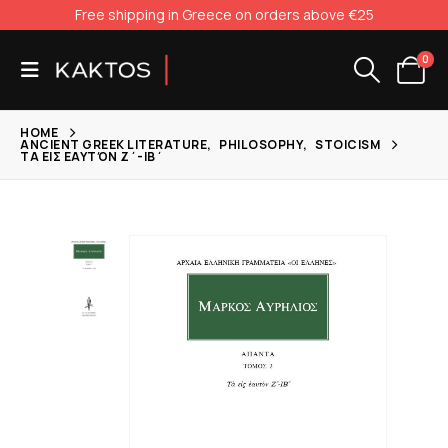
Free shipping in Greece on orders above €25
0
HOME
ANCIENT GREEK LITERATURE
,
PHILOSOPHY
,
STOICISM
ΤΑ ΕΙΣ ΕΑΥΤΌΝ Ζ΄-ΙΒ΄