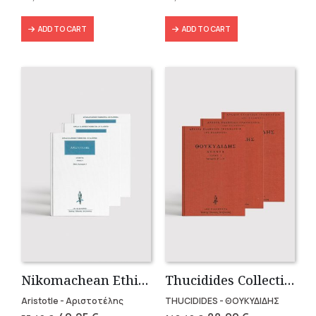
86,31 €.
60,40 €.
19,90 €.
15,74 €.
ADD TO CART
ADD TO CART
Nikomachean Ethics (3 volumes)
Thucidides Collection – Hardbound Edition (4 volumes)
Aristotle - Αριστοτέλης
THUCIDIDES - ΘΟΥΚΥΔΙΔΗΣ