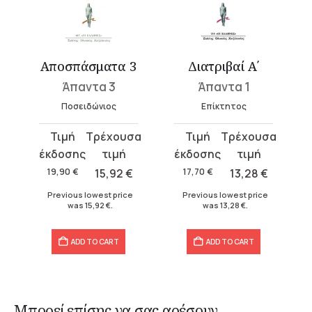
1
Αποσπάσματα 3
Διατριβαί Α΄
Άπαντα 3
Άπαντα 1
Ποσειδώνιος
Επίκτητος
Original
Current
Original
Current
price
price
price
price
was:
is:
was:
is:
19,90
€
15,92
€
17,70
€
13,28
€
19,90 €.
15,92 €.
17,70 €.
13,28 €.
Previous lowest price
Previous lowest price
was
15,92
€
.
was
13,28
€
.
ADD TO CART
ADD TO CART
Μπορεί επίσης να σας αρέσουν