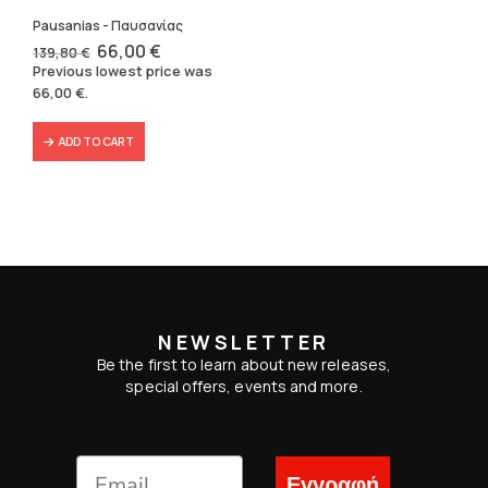
Pausanias - Παυσανίας
Original
Current
66,00
€
139,80
€
price
price
Previous lowest price was
was:
is:
66,00
€
.
139,80 €.
66,00 €.
ADD TO CART
NEWSLETTER
Be the first to learn about new releases,
special offers, events and more.
Εγγραφή