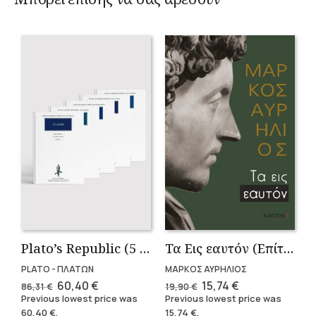
Plato’s Republic (5 volumes)
Τα Εις εαυτόν (Επίτομο) – Μάρκος Αυρήλιος
PLATO - ΠΛΑΤΩΝ
ΜΑΡΚΟΣ ΑΥΡΗΛΙΟΣ
Original
Current
Original
Current
60,40
€
15,74
€
86,31
€
19,90
€
price
price
price
price
Previous lowest price was
Previous lowest price was
was:
is:
was:
is:
60,40
€
.
15,74
€
.