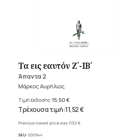
Τα εις εαυτόν Ζ΄-ΙΒ΄
Άπαντα 2
Μάρκος Αυρήλιος
15,50
€
Original
11,52
€
price
Current
was:
price
Previous lowest price was
11,52
€
.
15,50 €.
is:
11,52 €.
SKU:
000944