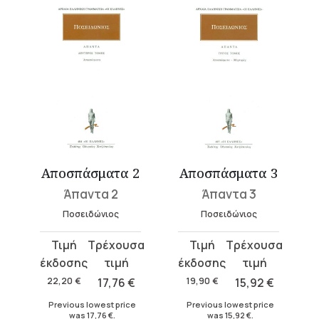
 2
Αποσπάσματα 3
Διατριβαί Α΄
Άπαντα 3
Άπαντα 1
Ποσειδώνιος
Επίκτητος
Original
Current
Original
Current
price
price
price
price
was:
is:
was:
is:
€
19,90
€
15,92
€
17,70
€
13,28
€
19,90 €.
15,92 €.
17,70 €.
13,28 €.
e
Previous lowest price
Previous lowest price
was
15,92
€
.
was
13,28
€
.