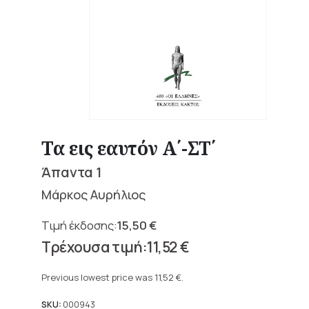
Τα εις εαυτόν Α΄-ΣΤ΄
Άπαντα 1
Μάρκος Αυρήλιος
15,50
€
Original
11,52
€
price
Current
was:
price
Previous lowest price was
11,52
€
.
15,50 €.
is:
11,52 €.
SKU:
000943