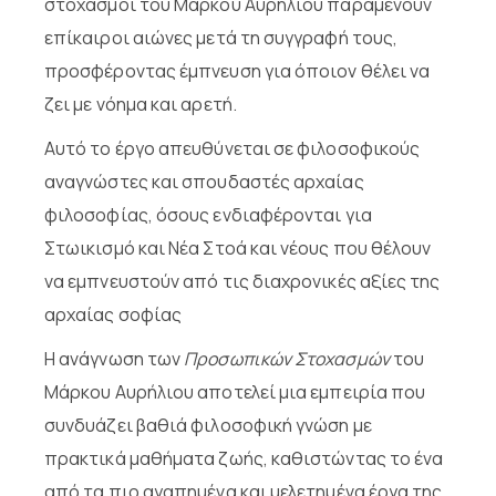
στοχασμοί του Μάρκου Αυρήλιου παραμένουν
επίκαιροι αιώνες μετά τη συγγραφή τους,
προσφέροντας έμπνευση για όποιον θέλει να
ζει με νόημα και αρετή.
Αυτό το έργο απευθύνεται σε φιλοσοφικούς
αναγνώστες και σπουδαστές αρχαίας
φιλοσοφίας, όσους ενδιαφέρονται για
Στωικισμό και Νέα Στοά και νέους που θέλουν
να εμπνευστούν από τις διαχρονικές αξίες της
αρχαίας σοφίας
Η ανάγνωση των
Προσωπικών Στοχασμών
του
Μάρκου Αυρήλιου αποτελεί μια εμπειρία που
συνδυάζει βαθιά φιλοσοφική γνώση με
πρακτικά μαθήματα ζωής, καθιστώντας το ένα
από τα πιο αγαπημένα και μελετημένα έργα της