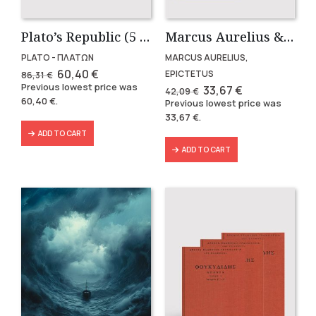
Plato’s Republic (5 volumes)
Marcus Aurelius & Epictetus (Compact works in Greek)
PLATO - ΠΛΑΤΩΝ
MARCUS AURELIUS,
Original
Current
60,40
€
EPICTETUS
86,31
€
price
price
Previous lowest price was
Original
Current
33,67
€
42,09
€
was:
is:
price
price
60,40
€
.
Previous lowest price was
86,31 €.
60,40 €.
was:
is:
33,67
€
.
42,09 €.
33,67 €.
ADD TO CART
ADD TO CART