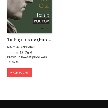
Τα Εις εαυτόν (Επίτομο) – Μάρκος Αυρήλιος
ΜΑΡΚΟΣ ΑΥΡΗΛΙΟΣ
Original
Current
15,74
€
19,90
€
price
price
Previous lowest price was
was:
is:
15,74
€
.
19,90 €.
15,74 €.
ADD TO CART