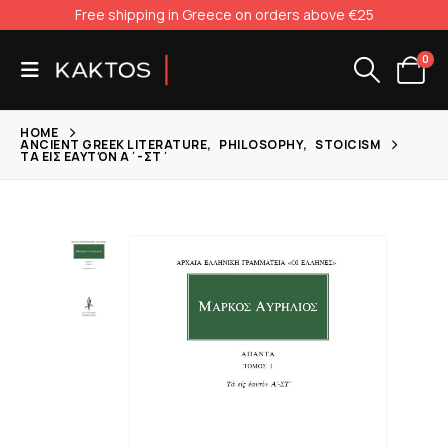
Free shipping in Greece on orders above €25
0
HOME
ANCIENT GREEK LITERATURE
,
PHILOSOPHY
,
STOICISM
ΤΑ ΕΙΣ ΕΑΥΤΌΝ Α΄-ΣΤ΄