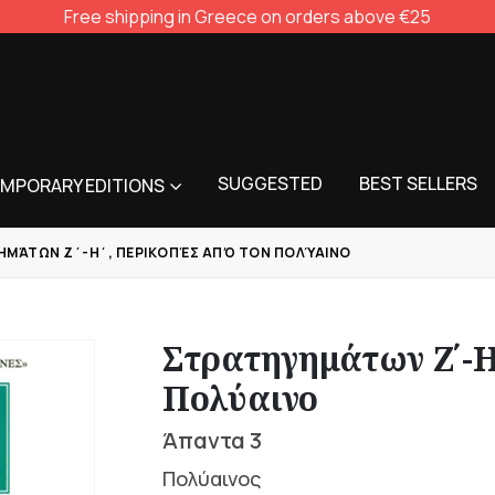
Free shipping in Greece on orders above €25
SUGGESTED
BEST SELLERS
MPORARY EDITIONS
ΗΜΆΤΩΝ Ζ΄-Η΄, ΠΕΡΙΚΟΠΈΣ ΑΠΌ ΤΟΝ ΠΟΛΎΑΙΝΟ
Στρατηγημάτων Ζ΄-Η
Πολύαινο
Άπαντα 3
Πολύαινος