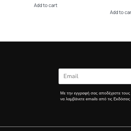
 €.
57,49 €.
40,25 €.
w
Add to cart
14
Add to ca
Με την εγγραφή σας αποδέχεστε του
να λαμβάνετε emails από τις Εκδόσει