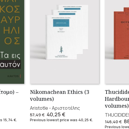
ίτομο) –
Nikomachean Ethics (3
Thucidide
volumes)
Hardboun
volumes)
Aristotle - Αριστοτέλης
ent
Original
Current
40,25
€
THUCIDIDE
57,49
€
e
price
price
as
15,74
€
.
Previous lowest price was
40,25
€
.
Or
8
146,40
€
was:
is:
pr
Previous low