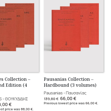
s Collection –
Pausanias Collection –
d Edition (4
Hardbound (3 volumes)
Pausanias - Παυσανίας
Original
Current
66,00
€
S - ΘΟΥΚΥΔΙΔΗΣ
139,80
€
price
price
Previous lowest price was
66,00
€
.
iginal
Current
8,00
€
was:
is:
ice
price
est price was
88,00
€
.