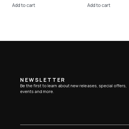
86,31 €.
60,40 €.
19,90 €.
15,74
Add to cart
Add to cart
NEWSLETTER
Be the first to learn about new releases, special offers,
events and more.