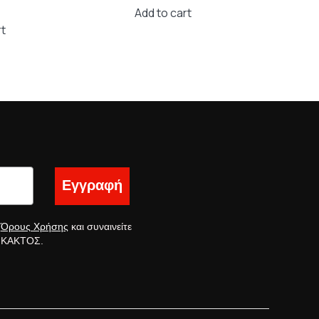
139,80 €.
66,00 €.
as:
is:
Add to cart
6,40 €.
88,00 €.
rt
Εγγραφή
ς
Όρους Χρήσης
και συναινείτε
ς ΚΑΚΤΟΣ.