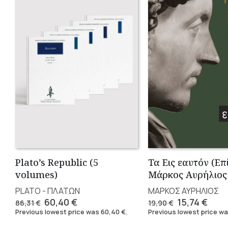
Plato’s Republic (5
Τα Εις εαυτόν (Επ
volumes)
Μάρκος Αυρήλιος
PLATO - ΠΛΑΤΩΝ
ΜΑΡΚΟΣ ΑΥΡΗΛΙΟΣ
Original
Current
Original
Curr
60,40
€
15,74
€
86,31
€
19,90
€
price
price
price
pric
Previous lowest price was
60,40
€
.
Previous lowest price w
was:
is:
was:
is: