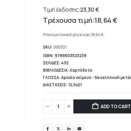
23,30
€
Original
18,64
€
price
Current
was:
price
Previous lowest price was
18,64
€
.
23,30 €.
is:
SKU:
000321
18,64 €.
ISBN: 9789603523239
ΣΕΛΙΔΕΣ: 432
ΒΙΒΛΙΟΔΕΣΙΑ: Χαρτόδετο
ΓΛΩΣΣΑ: Αρχαίο κείμενο - Νεοελληνική μετ
ΔΙΑΣΤΑΣΕΙΣ: 12,5x21
ADD TO CART