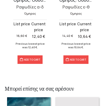
ες Ν-Π
Όμηρος: Οδύσσεια 1
Όμηρος: Οδύσσεια 2
Ραψωδίες α-δ
Ραψωδίες ε-θ
Όμηρος
Όμηρος
Original
Current
Original
Current
price
price
price
price
was:
is:
was:
is:
16,60
€
12,40
€
14,40
€
10,64
€
16,60 €.
12,40 €.
14,40 €.
10,64 €.
Previous lowest price
Previous lowest price
was
12,40
€
.
was
10,64
€
.
ADD TO CART
ADD TO CART
Μπορεί επίσης να σας αρέσουν