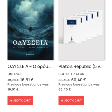
OΔΥΣΣΕΙΑ – Ο δρόμος της επιστροφής
Plato’s Republic (5 volumes)
ΟΜΗΡΟΣ
PLATO - ΠΛΑΤΩΝ
Original
Current
Original
Current
16,91
€
60,40
€
18,79
€
86,31
€
price
price
price
price
Previous lowest price was
Previous lowest price was
was:
is:
was:
is:
16,91
€
.
60,40
€
.
18,79 €.
16,91 €.
86,31 €.
60,40 €.
ADD TO CART
ADD TO CART