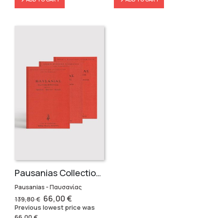
Pausanias Collection – Hardbound (3 volumes)
Pausanias - Παυσανίας
Original
Current
66,00
€
139,80
€
price
price
Previous lowest price was
was:
is:
66,00
€
.