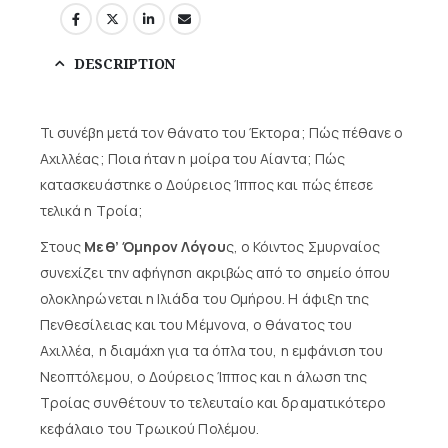
DESCRIPTION
Τι συνέβη μετά τον θάνατο του Έκτορα; Πώς πέθανε ο
Αχιλλέας; Ποια ήταν η μοίρα του Αίαντα; Πώς
κατασκευάστηκε ο Δούρειος Ίππος και πώς έπεσε
τελικά η Τροία;
Στους
Μεθ’ Όμηρον Λόγου
ς, ο Κόιντος Σμυρναίος
συνεχίζει την αφήγηση ακριβώς από το σημείο όπου
ολοκληρώνεται η Ιλιάδα του Ομήρου. Η άφιξη της
Πενθεσίλειας και του Μέμνονα, ο θάνατος του
Αχιλλέα, η διαμάχη για τα όπλα του, η εμφάνιση του
Νεοπτόλεμου, ο Δούρειος Ίππος και η άλωση της
Τροίας συνθέτουν το τελευταίο και δραματικότερο
κεφάλαιο του Τρωικού Πολέμου.