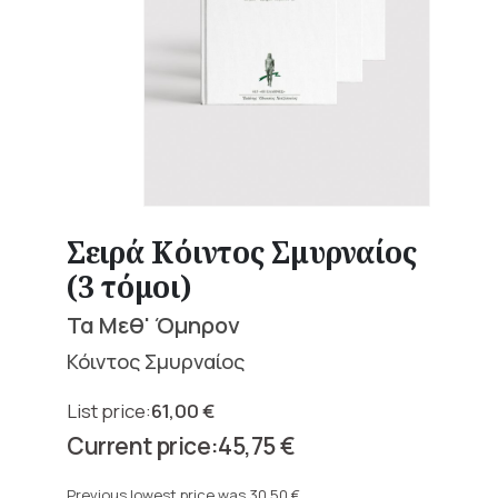
Σειρά Κόιντος Σμυρναίος
(3 τόμοι)
Τα Μεθ' Όμηρον
Κόιντος Σμυρναίος
61,00
€
Original
45,75
€
price
Current
was:
price
Previous lowest price was
30,50
€
.