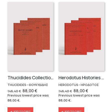
Thucidides Collection – Hardbound Edition (4 volumes)
Herodotus Histories – Hardbound (4 volumes)
THUCIDIDES - ΘΟΥΚΥΔΙΔΗΣ
HERODOTUS - ΗΡΟΔΟΤΟΣ
Original
Current
Original
Current
88,00
€
88,00
€
146,40
€
146,40
€
price
price
price
price
Previous lowest price was
Previous lowest price was
was:
is:
was:
is:
88,00
€
.
88,00
€
.
146,40 €.
88,00 €.
146,40 €.
88,00 €.
ADD TO CART
ADD TO CART