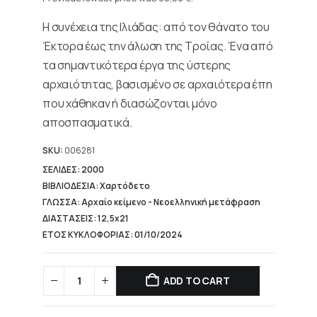
61,00 €.
is:
Η συνέχεια της Ιλιάδας: από τον θάνατο του
45,75 €.
Έκτορα έως την άλωση της Τροίας. Ένα από
τα σημαντικότερα έργα της ύστερης
αρχαιότητας, βασισμένο σε αρχαιότερα έπη
που χάθηκαν ή διασώζονται μόνο
αποσπασματικά.
SKU:
006281
ΣΕΛΙΔΕΣ: 2000
ΒΙΒΛΙΟΔΕΣΙΑ: Χαρτόδετο
ΓΛΩΣΣΑ: Αρχαίο κείμενο - Νεοελληνική μετάφραση
ΔΙΑΣΤΑΣΕΙΣ: 12,5x21
ΕΤΟΣ ΚΥΚΛΟΦΟΡΙΑΣ: 01/10/2024
ADD TO CART