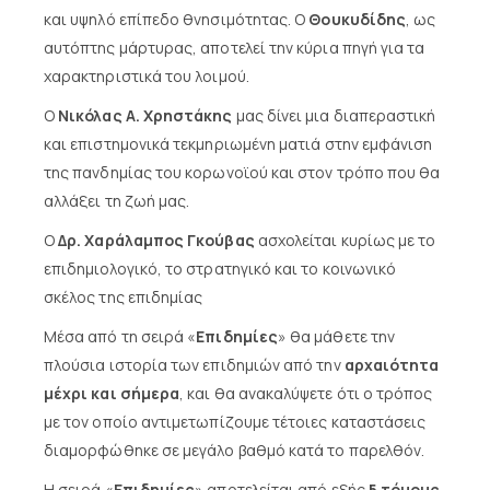
και υψηλό επίπεδο θνησιμότητας. Ο
Θουκυδίδης
, ως
αυτόπτης μάρτυρας, αποτελεί την κύρια πηγή για τα
χαρακτηριστικά του λοιμού.
Ο
Νικόλας Α. Χρηστάκης
μας δίνει μια διαπεραστική
και επιστημονικά τεκμηριωμένη ματιά στην εμφάνιση
της πανδημίας του κορωνοϊού και στον τρόπο που θα
αλλάξει τη ζωή μας.
Ο
Δρ. Χαράλαμπος Γκούβας
ασχολείται κυρίως με το
επιδημιολογικό, το στρατηγικό και το κοινωνικό
σκέλος της επιδημίας
Μέσα από τη σειρά «
Επιδημίες
» θα μάθετε την
πλούσια ιστορία των επιδημιών από την
αρχαιότητα
μέχρι και σήμερα
, και θα ανακαλύψετε ότι ο τρόπος
με τον οποίο αντιμετωπίζουμε τέτοιες καταστάσεις
διαμορφώθηκε σε μεγάλο βαθμό κατά το παρελθόν.
Η σειρά «
Επιδημίες
» αποτελείται από εξής
5 τόμους