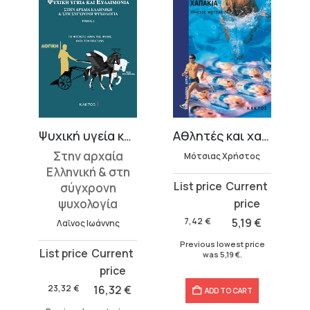
Ψυχική υγεία και ευδαιμονία
Αθλητές και χαπάκια
Στην αρχαία
Μότσιας Χρήστος
Ελληνική & στη
Original
Current
σύγχρονη
price
price
ψυχολογία
was:
is:
7,42
€
5,19
€
Λαϊνος Ιωάννης
7,42 €.
5,19 €.
Previous lowest price
Original
Current
was
5,19
€
.
price
price
was:
is:
23,32
€
16,32
€
ADD TO CART
23,32 €.
16,32 €.