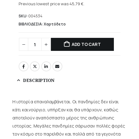
was:
price
Previous lowest price was
45,79
€
.
76,32 €.
is:
45,79 €.
SKU:
004534
ΒΙΒΛΙΟΔΕΣΙΑ: Χαρτόδετο
ADD TO CART
DESCRIPTION
Η ιστορία επαναλαμβάνεται. Οι πανδημίες δεν είναι
κάτι καινούργιο, υπήρξαν και θα υπάρχουν, καθώς
αποτελούν αναπόσπαστο μέρος της ανθρώπινης
ιστορίας. Μεγάλες πανδημίες σάρωσαν πολλές φορές
τον κόσμο στο παρελθόν και πολλά από τα γεγονότα