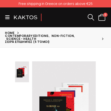
Free shipping in Greece on orders above €25
0
HOME
CONTEMPORARY EDITIONS
,
NON-FICTION
,
SCIENCE - HEALTH
ΣΕΙΡΆ ΕΠΙΔΗΜΊΕΣ (5 ΤΌΜΟΙ)