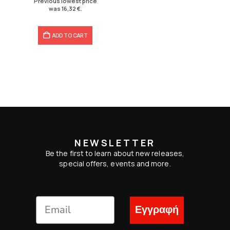
Previous lowest price
was
16,32
€
.
ADD TO CART
NEWSLETTER
Be the first to learn about new releases,
special offers, events and more.
Εγγραφή