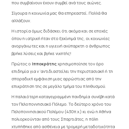
που συμβαίνουν έχουν συμβεί ανά τους αιώνες.
Σίγουρα η κοινωνία μας θα επηρεαστεί. Πολλά θα
αλλάξουν.
Η ιστορία όμως διδάσκει ότι ακόμα και σε εποχές
όπου η ιατρική ήταν στο ξεκίνημά της, οι κοινωνίες
ανοργάνωτες και η υγιεινή ανύπαρκτη ο άνθρωπος
βρήκε λύσεις και βγήκε νικητής!
Πρώτος ο
Ιπποκράτης
χρησιμοποίησε τον όρο
επιδημία για ν ’αντιδιαστείλει την περιστασιακή ή τη
σποραδική εμφάνιση μιας αρρώστιας από την
επικράτηση της σε μεγάλο τμήμα του πληθυσμού.
Η παλαιότερη καταγεγραμμένη πανδημία συνέβη κατά
τον Πελοποννησιακό Πόλεμο. Το δεύτερο χρόνο του
Πελοποννησιακού Πολέμου (430π.χ.) κι ενώ η Αθήνα
πολιορκούνταν από τους Σπαρτιάτες, η πόλη
χτυπήθηκε από ασθένεια με τρομερή μεταδοτικότητα