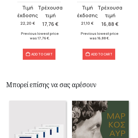
Original
Current
Original
Current
price
price
price
price
was:
is:
was:
is:
22,20
€
17,76
€
21,10
€
16,88
€
22,20 €.
17,76 €.
21,10 €.
16,88 €.
Previous lowest price
Previous lowest price
was
17,76
€
.
was
16,88
€
.
ADD TO CART
ADD TO CART
Μπορεί επίσης να σας αρέσουν