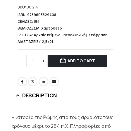
is:
10,64 €.
SKU:
001214
ISBN: 9789603529408
ΣΕΛΙΔΕΣ: 184
ΒΙΒΛΙΟΔΕΣΙΑ: Χαρτόδετο
ΓΛΩΣΣΑ: Αρχαίο κείμενο - Νεοελληνική μετάφραση
ΔΙΑΣΤΑΣΕΙΣ: 12,5x21
ADD TO CART
DESCRIPTION
Η ιστορία της Ρώμης από τους αρχαιότατους
χρόνους μέχρι το 264 π.Χ. Πληροφορίες από