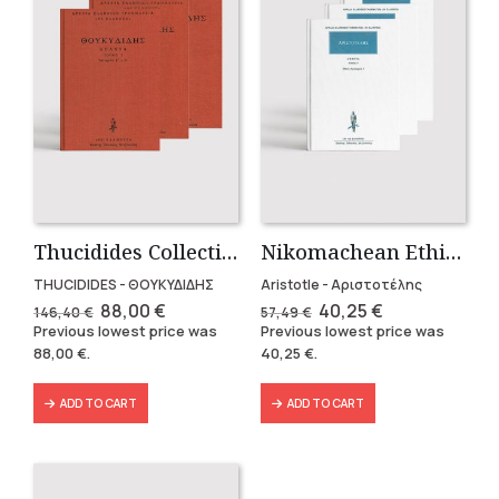
Thucidides Collection – Hardbound Edition (4 volumes)
Nikomachean Ethics (3 volumes)
THUCIDIDES - ΘΟΥΚΥΔΙΔΗΣ
Aristotle - Αριστοτέλης
Original
Current
Original
Current
88,00
€
40,25
€
146,40
€
57,49
€
price
price
price
price
Previous lowest price was
Previous lowest price was
was:
is:
was:
is:
88,00
€
.
40,25
€
.
146,40 €.
88,00 €.
57,49 €.
40,25 €.
ADD TO CART
ADD TO CART