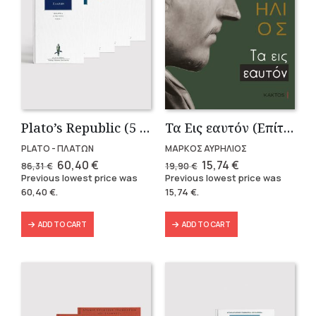
Plato’s Republic (5 volumes)
Τα Εις εαυτόν (Επίτομο) – Μάρκος Αυρήλιος
PLATO - ΠΛΑΤΩΝ
ΜΑΡΚΟΣ ΑΥΡΗΛΙΟΣ
Original
Current
Original
Current
60,40
€
15,74
€
86,31
€
19,90
€
price
price
price
price
Previous lowest price was
Previous lowest price was
was:
is:
was:
is:
60,40
€
.
15,74
€
.
86,31 €.
60,40 €.
19,90 €.
15,74 €.
ADD TO CART
ADD TO CART