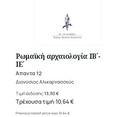
Ρωμαϊκή αρχαιολογία ΙΒ΄-
ΙΕ΄
Άπαντα 12
Διονύσιος Αλικαρνασσεύς
13,30
€
Original
10,64
€
price
Current
was:
price
Previous lowest price was
10,64
€
.
13,30 €.