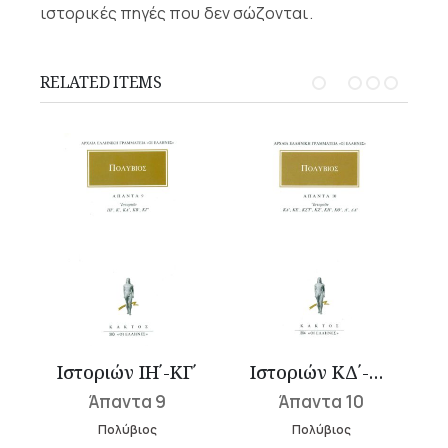
ιστορικές πηγές που δεν σώζονται.
RELATED ITEMS
΄
Ιστοριών ΙΗ΄-ΚΓ΄
Ιστοριών ΚΔ΄-ΛΑ΄
Άπαντα 9
Άπαντα 10
Πολύβιος
Πολύβιος