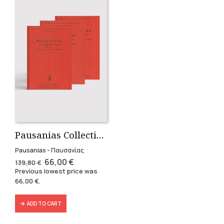
Pausanias Collection – Hardbound (3 volumes)
Pausanias - Παυσανίας
Original
Current
66,00
€
139,80
€
price
price
Previous lowest price was
was:
is:
66,00
€
.
139,80 €.
66,00 €.
ADD TO CART