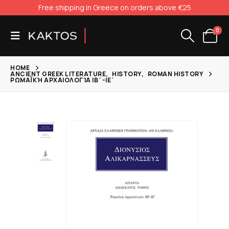
Free shipping in Greece on orders above €25
0
HOME
ANCIENT GREEK LITERATURE
,
HISTORY
,
ROMAN HISTORY
ΡΩΜΑΪΚΉ ΑΡΧΑΙΟΛΟΓΊΑ ΙΒ΄-ΙΕ΄