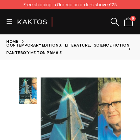
Free shipping in Greece on orders above €25
0
HOME
CONTEMPORARY EDITIONS
,
LITERATURE
,
SCIENCE FICTION
ΡΑΝΤΕΒΟΎ ΜΕ ΤΟΝ ΡΆΜΑ 3