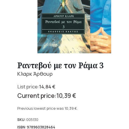
Ραντεβού με τον Ράμα 3
Κλαρκ Άρθουρ
14,84
€
Original
10,39
€
price
Current
was:
price
Previous lowest price was
10,39
€
.
14,84 €.
is:
10,39 €.
SKU:
005130
ISBN: 9789603828464