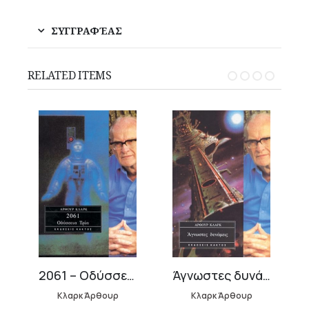
ΣΥΓΓΡΑΦΈΑΣ
RELATED ITEMS
 1
2061 – Οδύσσεια 3
Άγνωστες δυνάμεις
Κλαρκ Άρθουρ
Κλαρκ Άρθουρ