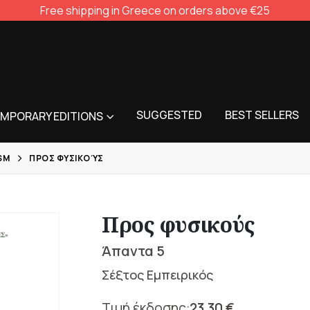
Free shipping in Greece on orders above €25
SUGGESTED
BEST SELLERS
MPORARY EDITIONS
SM
ΠΡΟΣ ΦΥΣΙΚΟΎΣ
Προς φυσικούς
Άπαντα 5
Σέξτος Εμπειρικός
23,30
€