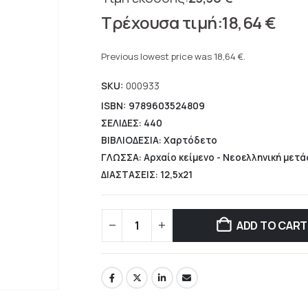
Original
18,64
€
price
Current
was:
price
Previous lowest price was
18,64
€
.
23,30 €.
is:
SKU:
000933
18,64 €.
ISBN: 9789603524809
ΣΕΛΙΔΕΣ: 440
ΒΙΒΛΙΟΔΕΣΙΑ: Χαρτόδετο
ΓΛΩΣΣΑ: Αρχαίο κείμενο - Νεοελληνική μετ
ΔΙΑΣΤΑΣΕΙΣ: 12,5x21
ADD TO CART