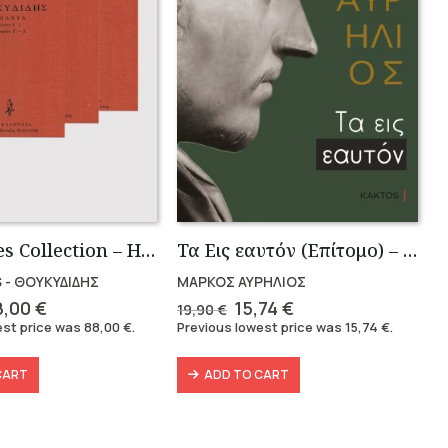
Thucidides Collection – Hardbound Edition (4 volumes)
Τα Εις εαυτόν (Επίτομο) – Μάρκος Αυρήλιος
 - ΘΟΥΚΥΔΙΔΗΣ
ΜΑΡΚΟΣ ΑΥΡΗΛΙΟΣ
iginal
Current
Original
Current
8,00
€
15,74
€
19,90
€
ice
price
price
price
est price was
88,00
€
.
Previous lowest price was
15,74
€
.
as:
is:
was:
is:
6,40 €.
88,00 €.
19,90 €.
15,74 €.
CART
ADD TO CART