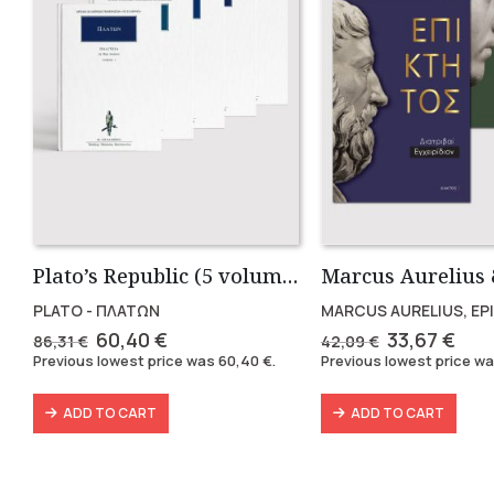
Plato’s Republic (5 volumes)
PLATO - ΠΛΑΤΩΝ
MARCUS AURELIUS, EP
Original
Current
Original
Cur
60,40
€
33,67
€
86,31
€
42,09
€
price
price
price
pric
Previous lowest price was
60,40
€
.
Previous lowest price w
was:
is:
was:
is:
86,31 €.
60,40 €.
42,09 €.
33,6
ADD TO CART
ADD TO CART