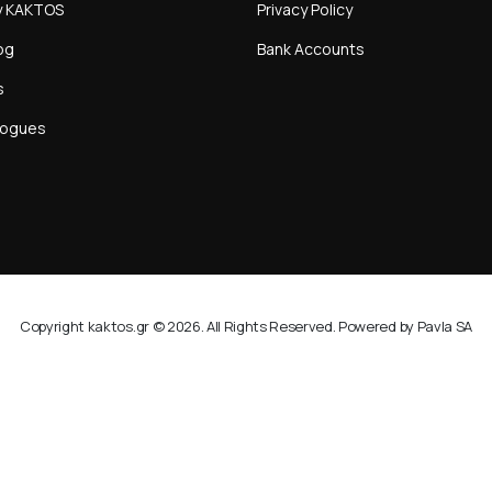
y KAKTOS
Privacy Policy
og
Bank Accounts
s
logues
Copyright kaktos.gr © 2026. All Rights Reserved. Powered by Pavla SA