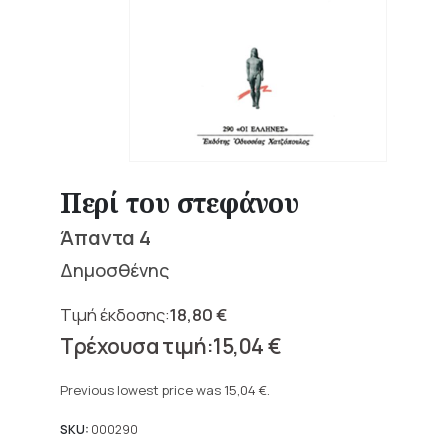
Περί του στεφάνου
Άπαντα 4
Δημοσθένης
18,80
€
Original
15,04
€
price
Current
was:
price
Previous lowest price was
15,04
€
.
18,80 €.
is:
15,04 €.
SKU:
000290