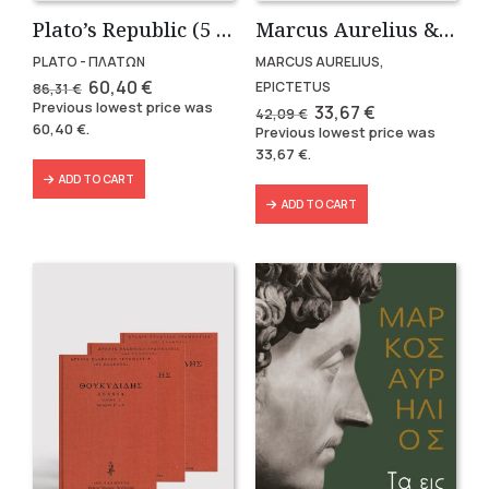
Plato’s Republic (5 volumes)
Marcus Aurelius & Epictetus (Compact works in Greek)
PLATO - ΠΛΑΤΩΝ
MARCUS AURELIUS,
Original
Current
60,40
€
EPICTETUS
86,31
€
price
price
Previous lowest price was
Original
Current
33,67
€
42,09
€
was:
is:
price
price
60,40
€
.
Previous lowest price was
86,31 €.
60,40 €.
was:
is:
33,67
€
.
42,09 €.
33,67 €.
ADD TO CART
ADD TO CART