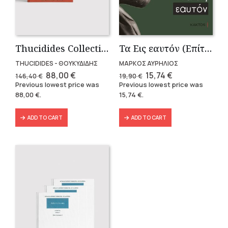
Thucidides Collection – Hardbound Edition (4 volumes)
Τα Εις εαυτόν (Επίτομο) – Μάρκος Αυρήλιος
THUCIDIDES - ΘΟΥΚΥΔΙΔΗΣ
ΜΑΡΚΟΣ ΑΥΡΗΛΙΟΣ
Original
Current
Original
Current
88,00
€
15,74
€
146,40
€
19,90
€
price
price
price
price
Previous lowest price was
Previous lowest price was
was:
is:
was:
is:
88,00
€
.
15,74
€
.
146,40 €.
88,00 €.
19,90 €.
15,74 €.
ADD TO CART
ADD TO CART