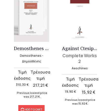
Against Ctesiphon
Demosthenes Complete Work (16 volumes)
Complete Works
Demosthenes -
2
Δημοσθένης
Aeschines
Original
Current
price
price
Original
Current
was:
is:
price
price
310,30
€
217,21
€
310,30 €.
217,21 €.
was:
is:
19,90
€
15,92
€
Previous lowest price
19,90 €.
15,92 €.
was
217,21
€
.
Previous lowest price
was
15,92
€
.
ADD TO CART