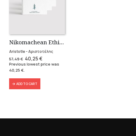
Nikomachean Ethics (3 volumes)
Aristotle - Αριστοτέλης
Original
Current
40,25
€
57,49
€
price
price
Previous lowest price was
was:
is:
40,25
€
.
57,49 €.
40,25 €.
ADD TO CART