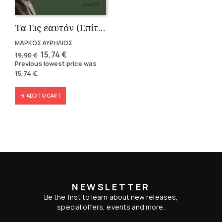
Τα Εις εαυτόν (Επίτομο) – Μάρκος Αυρήλιος
ΜΑΡΚΟΣ ΑΥΡΗΛΙΟΣ
Original
Current
15,74
€
19,90
€
price
price
Previous lowest price was
was:
is:
15,74
€
.
19,90 €.
15,74 €.
ADD TO CART
NEWSLETTER
Be the first to learn about new releases,
special offers, events and more.