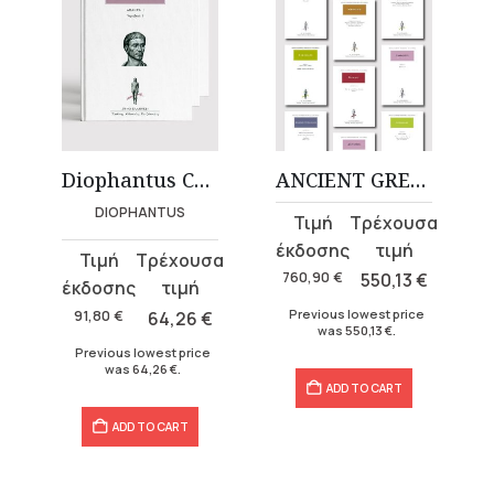
Diophantus Complete Works (5 volumes)
ANCIENT GREEK MATHEMATICS COLLECTION
DIOPHANTUS
Original
Current
price
price
Original
Current
was:
is:
760,90
€
550,13
€
price
price
760,90 €.
550,13 €.
was:
is:
Previous lowest price
91,80
€
64,26
€
was
550,13
€
.
91,80 €.
64,26 €.
Previous lowest price
was
64,26
€
.
ADD TO CART
ADD TO CART