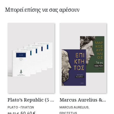
Μπορεί επίσης να σας αρέσουν
Plato’s Republic (5 volumes)
Marcus Aurelius & Epictetus (Compact works in Greek)
PLATO - ΠΛΑΤΩΝ
MARCUS AURELIUS,
Original
Current
60,40
€
EPICTETUS
86,31
€