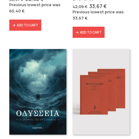
price
price
Previous lowest price was
Original
Current
33,67
€
42,09
€
was:
is:
price
price
60,40
€
.
Previous lowest price was
86,31 €.
60,40 €.
was:
is:
33,67
€
.
42,09 €.
33,67 €.
ADD TO CART
ADD TO CART