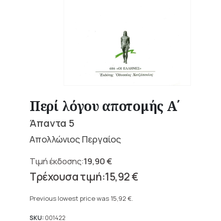
Περί λόγου αποτομής Α΄
Άπαντα 5
Απολλώνιος Περγαίος
19,90
€
Original
15,92
€
price
Current
was:
price
Previous lowest price was
15,92
€
.
19,90 €.
is:
15,92 €.
SKU:
001422