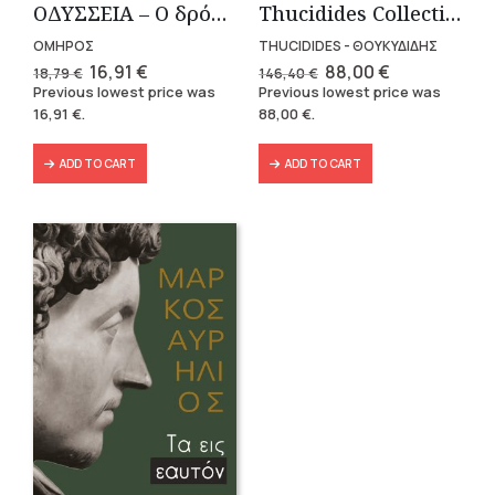
OΔΥΣΣΕΙΑ – Ο δρόμος της επιστροφής
Thucidides Collection – Hardbound Edition (4 volumes)
ΟΜΗΡΟΣ
THUCIDIDES - ΘΟΥΚΥΔΙΔΗΣ
Original
Current
Original
Current
16,91
€
88,00
€
18,79
€
146,40
€
price
price
price
price
Previous lowest price was
Previous lowest price was
was:
is:
was:
is:
16,91
€
.
88,00
€
.
18,79 €.
16,91 €.
146,40 €.
88,00 €.
ADD TO CART
ADD TO CART