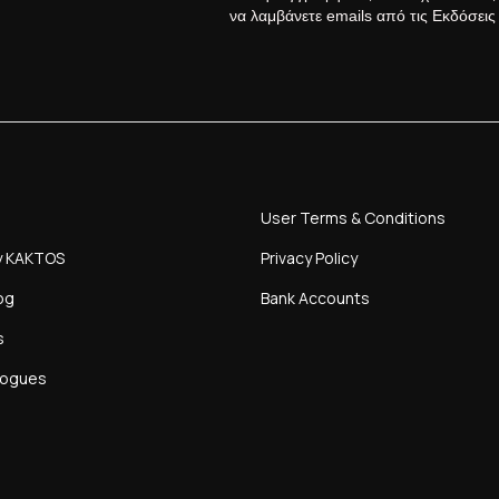
να λαμβάνετε emails από τις Εκδόσει
User Terms & Conditions
y KAKTOS
Privacy Policy
og
Bank Accounts
s
logues