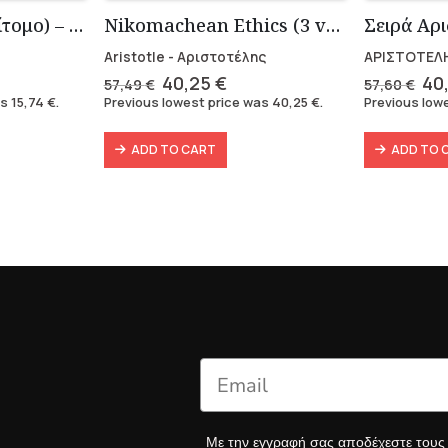
Τα Εις εαυτόν (Επίτομο) – Μάρκος Αυρήλιος
Nikomachean Ethics (3 volumes)
Aristotle - Αριστοτέλης
ΑΡΙΣΤΟΤΕΛ
ent
Original
Current
Ori
40,25
€
40
57,49
€
57,60
€
e
price
price
pri
as
15,74
€
.
Previous lowest price was
40,25
€
.
Previous low
was:
is:
wa
 €.
57,49 €.
40,25 €.
57,
ADD TO CART
ADD TO 
Με την εγγραφή σας αποδέχεστε του