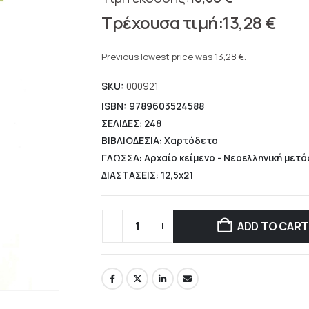
Original
13,28
€
price
Current
was:
price
Previous lowest price was
13,28
€
.
16,60 €.
is:
SKU:
000921
13,28 €.
ISBN: 9789603524588
ΣΕΛΙΔΕΣ: 248
ΒΙΒΛΙΟΔΕΣΙΑ: Χαρτόδετο
ΓΛΩΣΣΑ: Αρχαίο κείμενο - Νεοελληνική μετ
ΔΙΑΣΤΑΣΕΙΣ: 12,5x21
ADD TO CART