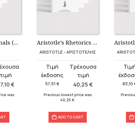
History of Animals (4 volumes)
Aristotle’s Rhetorics (3 volumes)
ARISTOTLE - ΑΡΙΣΤΟΤΕΛΗΣ
ARISTOT
Original
Current
Original
Current
price
price
price
price
was:
is:
was:
is:
7,10
€
57,51
€
40,25
€
83,10
57,51 €.
40,25 €.
83,10 €.
58,17 €.
rice was
Previous lowest price was
Previou
40,25
€
.
ART
ADD TO CART