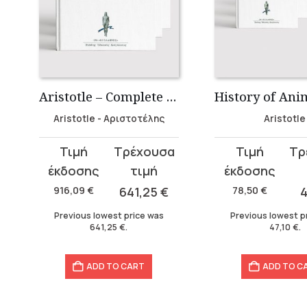
lumes)
Aristotle – Complete Works Collection (45 volumes)
Aristotle - Αριστοτέλης
Aristotle
Original
Current
Original
Current
price
price
price
price
was:
is:
was:
is:
916,09
€
641,25
€
78,50
€
4
916,09 €.
641,25 €.
78,50 €.
47,10 €.
Previous lowest price was
Previous lowest p
641,25
€
.
47,10
€
.
ADD TO CART
ADD TO C