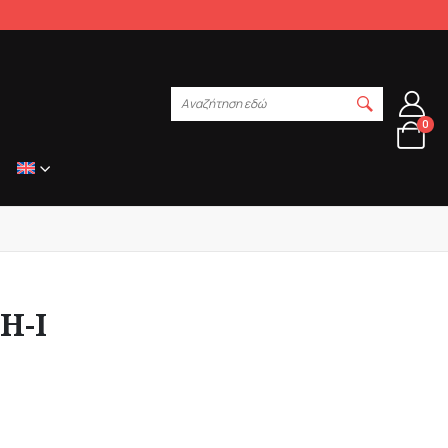
Αναζήτηση εδώ
0
Η-Ι