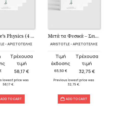
Aristotle’s Physics (4 Volumes)
Μετά τα Φυσικά – Σειρά (3 τόμοι)
LE - ΑΡΙΣΤΟΤΕΛΗΣ
ARISTOTLE - ΑΡΙΣΤΟΤΕΛΗΣ
Original
Current
price
price
was:
is:
€
58,17
€
65,50
€
32,75
€
65,50 €.
32,75 €.
s lowest price was
Previous lowest price was
58,17
€
.
32,75
€
.
ADD TO CART
ADD TO CART