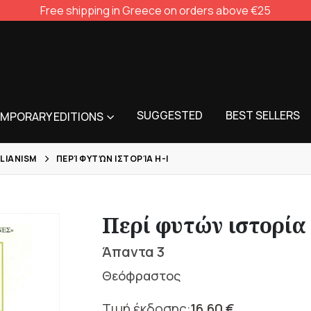
Free shipping in Greece on orders above €25
SUGGESTED
BEST SELLERS
MPORARY EDITIONS
LIANISM
ΠΕΡΊ ΦΥΤΏΝ ΙΣΤΟΡΊΑ Η-Ι
Περί φυτών ιστορία 
Άπαντα 3
Θεόφραστος
16,60
€