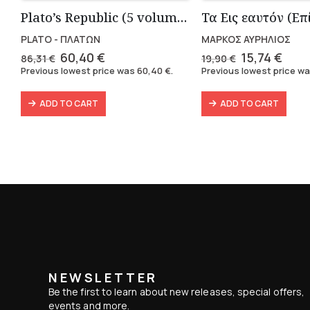
Plato’s Republic (5 volumes)
PLATO - ΠΛΑΤΩΝ
ΜΑΡΚΟΣ ΑΥΡΗΛΙΟΣ
Original
Current
Original
Curr
60,40
€
15,74
€
86,31
€
19,90
€
price
price
price
pric
Previous lowest price was
60,40
€
.
Previous lowest price w
was:
is:
was:
is:
86,31 €.
60,40 €.
19,90 €.
15,74
ADD TO CART
ADD TO CART
NEWSLETTER
Be the first to learn about new releases, special offers,
events and more.