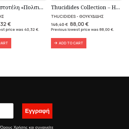
Σειρά Αριστοτέλη «Πολιτικά» (3 τόμοι)
Thucidides Collection – Hardbound Edition (4 volumes)
ΗΣ
THUCIDIDES - ΘΟΥΚΥΔΙΔΗΣ
ginal
Current
Original
Current
,32
€
88,00
€
146,40
€
ce
price
price
price
est price was
40,32
€
.
Previous lowest price was
88,00
€
.
s:
is:
was:
is:
60 €.
40,32 €.
146,40 €.
88,00 €.
CART
ADD TO CART
Εγγραφή
ς
Όρους Χρήσης
και συναινείτε