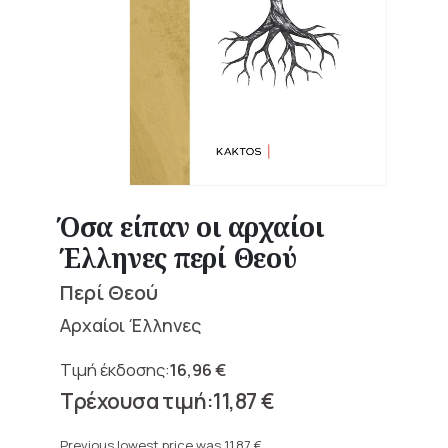
Όσα είπαν οι αρχαίοι
Έλληνες περί Θεού
Περί Θεού
Αρχαίοι Έλληνες
16,96
€
Original
11,87
€
price
Current
was:
price
Previous lowest price was
11,87
€
.