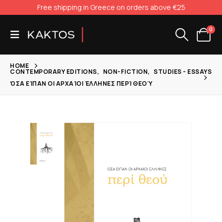
Free shipping in Greece on orders above €25
0
HOME
CONTEMPORARY EDITIONS
,
NON-FICTION
,
STUDIES - ESSAYS
ΌΣΑ ΕΊΠΑΝ ΟΙ ΑΡΧΑΊΟΙ ΈΛΛΗΝΕΣ ΠΕΡΊ ΘΕΟΎ