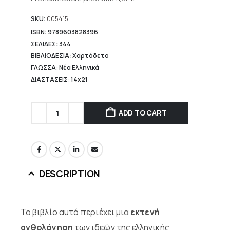
16,96 €.
is:
11,87 €.
SKU:
005415
ISBN: 9789603828396
ΣΕΛΙΔΕΣ: 344
ΒΙΒΛΙΟΔΕΣΙΑ: Χαρτόδετο
ΓΛΩΣΣΑ: Νέα Ελληνικά
ΔΙΑΣΤΑΣΕΙΣ: 14x21
ADD TO CART
DESCRIPTION
Το βιβλίο αυτό περιέχει μια
εκτενή
ανθολόγηση
των ιδεών της ελληνικής