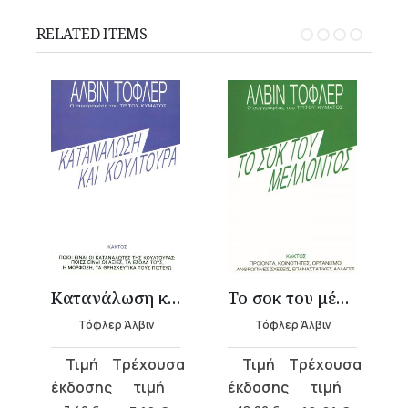
RELATED ITEMS
ος
Κατανάλωση και κουλτούρα
Το σοκ του μέλλοντος
Τόφλερ Άλβιν
Τόφλερ Άλβιν
Original
Current
Original
Current
price
price
price
price