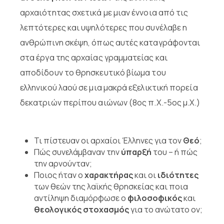
αρχαιότητας σχετικά με μιαν έννοια από τις
λεπτότερες και υψηλότερες που συνέλαβε η
ανθρώπινη σκέψη, όπως αυτές καταγράφονται
στα έργα της αρχαίας γραμματείας και
αποδίδουν το θρησκευτικό βίωμα του
ελληνικού λαού σε μια μακρά εξελικτική πορεία
δεκατριών περίπου αιώνων (8ος π.Χ.-5ος μ.Χ.)
Τι πίστευαν οι αρχαίοι Έλληνες για τον
Θεό
;
Πώς συνελάμβαναν την
ύπαρξή
του – ή πώς
την αρνούνταν;
Ποιος ήταν ο
χαρακτήρας
και οι
ιδιότητες
των θεών της λαϊκής θρησκείας και ποια
αντίληψη διαμόρφωσε ο
φιλοσοφικός
και
θεολογικός στοχασμός
για το ανώτατο ον;