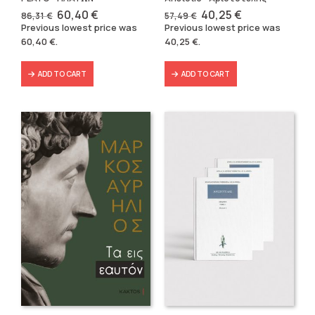
Original
Current
Original
Current
60,40
€
40,25
€
86,31
€
57,49
€
price
price
price
price
Previous lowest price was
Previous lowest price was
was:
is:
was:
is:
60,40
€
.
40,25
€
.
86,31 €.
60,40 €.
57,49 €.
40,25 €.
ADD TO CART
ADD TO CART