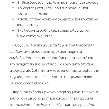
Η ηθική διάσταση της λογικής επιχειρηματολογίας
Η διάκριση μεταξύ έγκυρου συλλογισμού και
σοφιστικής πλάνης
Η ανάλυση των λογικών σφαλμάτων και εριστικών
τεχνασμάτων
Η καλλιέργεια ορθής επιχειρηματολογίας και
διαλεκτικής ακρίβειας
Το Όργανον 3 αναδεικνύει τη λογική του Αριστοτέλη
ως ζωντανή φιλοσοφική πρακτική, άρρηκτα
συνδεδεμένη με την ηθική ευθύνη του στοχαστή και
την αναζήτηση της αλήθειας. Το έργο αυτό αποτελεί
ακρογωνιαίο λίθο για την κατανόηση της ιστορίας της
λογικής, της ρητορικής, αλλά και της φιλοσοφικής
μεθοδολογίας συνολικά.
Η παρούσα έκδοση
Όργανον 3
περιλαμβάνει το αρχαίο
ελληνικό κείμενο, ακριβή και κατανοητή μετάφραση
στη νεοελληνική,καθώς και πλήρη και τεκμηριωμένο