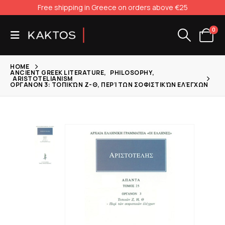
Free shipping in Greece on orders above €25
0
HOME
ANCIENT GREEK LITERATURE
,
PHILOSOPHY
,
ARISTOTELIANISM
ΟΡΓΑΝΟΝ 3: ΤΟΠΙΚΏΝ Ζ-Θ, ΠΕΡΊ ΤΩΝ ΣΟΦΙΣΤΙΚΏΝ ΕΛΈΓΧΩΝ