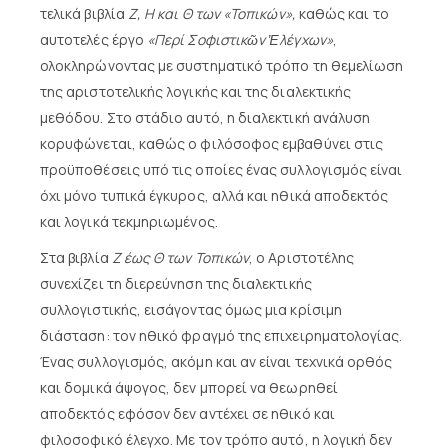
τελικά βιβλία
Ζ, Η και Θ των «Τοπικών»,
καθώς και το
αυτοτελές έργο
«Περί Σοφιστικῶν Ἐλέγχων»
,
ολοκληρώνοντας με συστηματικό τρόπο τη θεμελίωση
της αριστοτελικής λογικής και της διαλεκτικής
μεθόδου. Στο στάδιο αυτό, η διαλεκτική ανάλυση
κορυφώνεται, καθώς ο φιλόσοφος εμβαθύνει στις
προϋποθέσεις υπό τις οποίες ένας συλλογισμός είναι
όχι μόνο τυπικά έγκυρος, αλλά και ηθικά αποδεκτός
και λογικά τεκμηριωμένος.
Στα βιβλία
Ζ έως Θ των Τοπικών
, ο Αριστοτέλης
συνεχίζει τη διερεύνηση της διαλεκτικής
συλλογιστικής, εισάγοντας όμως μια κρίσιμη
διάσταση: τον ηθικό φραγμό της επιχειρηματολογίας.
Ένας συλλογισμός, ακόμη και αν είναι τεχνικά ορθός
και δομικά άψογος, δεν μπορεί να θεωρηθεί
αποδεκτός εφόσον δεν αντέχει σε ηθικό και
φιλοσοφικό έλεγχο. Με τον τρόπο αυτό, η λογική δεν