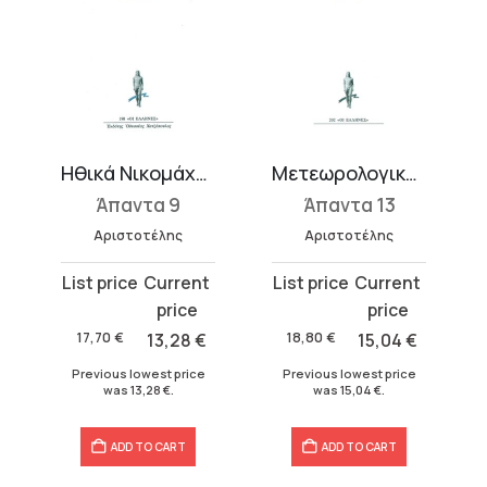
Ηθικά Νικομάχεια 3 (Θ-Κ)
Μετεωρολογικά 1 (Α΄, Β΄)
Άπαντα 9
Άπαντα 13
Αριστοτέλης
Αριστοτέλης
Original
Current
Original
Current
price
price
price
price
was:
is:
was:
is:
17,70
€
13,28
€
18,80
€
15,04
€
17,70 €.
13,28 €.
18,80 €.
15,04 €.
Previous lowest price
Previous lowest price
was
13,28
€
.
was
15,04
€
.
ADD TO CART
ADD TO CART