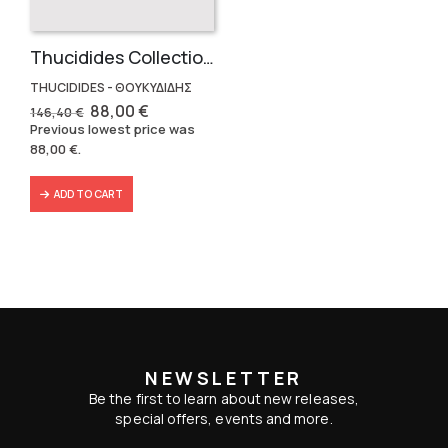
Thucidides Collection – Hardbound Edition (4 volumes)
THUCIDIDES - ΘΟΥΚΥΔΙΔΗΣ
Original
Current
88,00
€
146,40
€
price
price
Previous lowest price was
was:
is:
88,00
€
.
146,40 €.
88,00 €.
ADD TO CART
NEWSLETTER
Be the first to learn about new releases,
special offers, events and more.