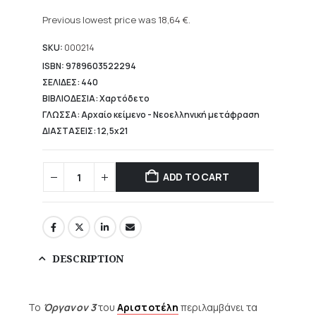
Current
was:
price
Previous lowest price was
18,64
€
.
23,30 €.
is:
18,64 €.
SKU:
000214
ISBN: 9789603522294
ΣΕΛΙΔΕΣ: 440
ΒΙΒΛΙΟΔΕΣΙΑ: Χαρτόδετο
ΓΛΩΣΣΑ: Αρχαίο κείμενο - Νεοελληνική μετάφραση
ΔΙΑΣΤΑΣΕΙΣ: 12,5x21
ADD TO CART
DESCRIPTION
Το
Όργανον 3
του
Αριστοτέλη
περιλαμβάνει τα