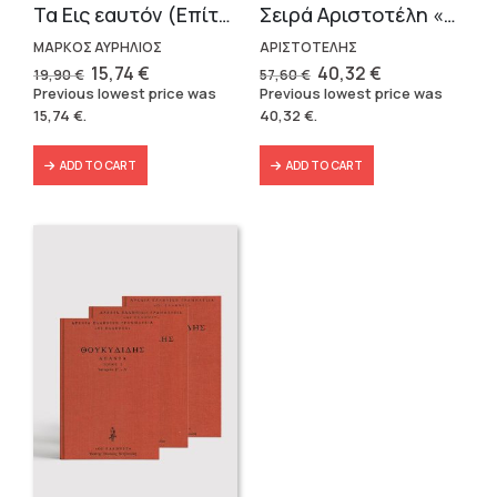
Τα Εις εαυτόν (Επίτομο) – Μάρκος Αυρήλιος
Σειρά Αριστοτέλη «Πολιτικά» (3 τόμοι)
ΜΑΡΚΟΣ ΑΥΡΗΛΙΟΣ
ΑΡΙΣΤΟΤΕΛΗΣ
Original
Current
Original
Current
15,74
€
40,32
€
19,90
€
57,60
€
price
price
price
price
Previous lowest price was
Previous lowest price was
was:
is:
was:
is:
15,74
€
.
40,32
€
.
19,90 €.
15,74 €.
57,60 €.
40,32 €.
ADD TO CART
ADD TO CART