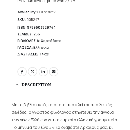
price
Previous lowest price was
2,97
€
.
4,24 €.
is:
2,97 €.
Availability:
Out of stock
SKU:
005247
ISBN: 9789603829744
ΣΕΛΙΔΕΣ: 256
ΒΙΒΛΙΟΔΕΣΙΑ: Χαρτόδετο
ΓΛΩΣΣΑ: Ελληνικά
ΔΙΑΣΤΑΣΕΙΣ: 14x21
DESCRIPTION
Με το βιβλίο αυτό, το οποίο αποτελείται από λευκές
σελίδες, ο γνωστός φιλόλογος στηλιτεύει την άγνοια
των νέων Ελλήνων για την αρχαία ελληνική γραμματεία.
Το μήνυμά του είναι: «Για διαβάστε Αρχαίους μας, κι