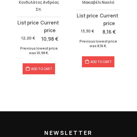
Κονδυλάτος Ανδρέας
Μακιαβέλι Νικολό
Σπ.
Original
Current
Original
Current
price
price
price
price
was:
is:
13,30
€
8,16
€
was:
is:
13,30 €.
8,16 €.
12,20
€
10,98
€
Previous lowest price
12,20 €.
10,98 €.
was
8,16
€
.
Previous lowest price
was
10,98
€
.
ADD TO CART
ADD TO CART
NEWSLETTER