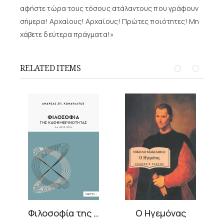
αφήστε τώρα τους τόσους ατάλαντους που γράφουν
σήμερα! Αρχαίους! Αρχαίους! Πρώτες ποιότητες! Μη
χάβετε δεύτερα πράγματα!»
RELATED ITEMS
logist
Φιλοσοφία της καθημερινότητας
Ο Ηγεμόνας