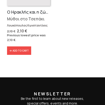
Ο Ηρακλής και η ζώνη της Ιππολύτης
Μύθοι στο Τσεπάκι
Λουκόπουλος Κωνσταντίνος
Original
Current
2,10
€
2,10
€
price
price
Previous lowest price was
was:
is:
2,10
€
.
2,10 €.
2,10 €.
ADD TO CART
NEWSLETTER
Be the first to learn about new releases,
special offers, events and more.