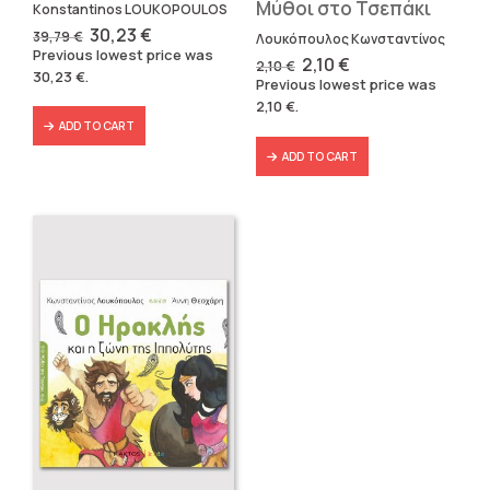
Μύθοι στο Τσεπάκι
Konstantinos LOUKOPOULOS
Original
Current
30,23
€
39,79
€
Λουκόπουλος Κωνσταντίνος
price
price
Previous lowest price was
Original
Current
2,10
€
was:
is:
2,10
€
30,23
€
.
price
price
39,79 €.
30,23 €.
Previous lowest price was
was:
is:
2,10
€
.
2,10 €.
2,10 €.
ADD TO CART
ADD TO CART