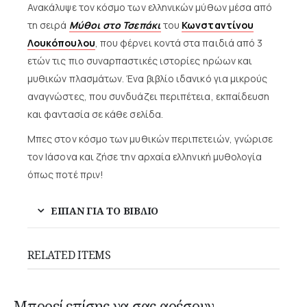
Ανακάλυψε τον κόσμο των ελληνικών μύθων μέσα από
τη σειρά
Μύθοι στο Τσεπάκι
του
Κωνσταντίνου
Λουκόπουλου
, που φέρνει κοντά στα παιδιά από 3
ετών τις πιο συναρπαστικές ιστορίες ηρώων και
μυθικών πλασμάτων. Ένα βιβλίο ιδανικό για μικρούς
αναγνώστες, που συνδυάζει περιπέτεια, εκπαίδευση
και φαντασία σε κάθε σελίδα.
Μπες στον κόσμο των μυθικών περιπετειών, γνώρισε
τον Ιάσονα και ζήσε την αρχαία ελληνική μυθολογία
όπως ποτέ πριν!
ΕΙΠΑΝ ΓΙΑ ΤΟ ΒΙΒΛΙΟ
RELATED ITEMS
Μπορεί επίσης να σας αρέσουν