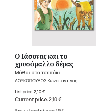
Ο Ιάσονας και το
χρυσόμαλλο δέρας
Μύθοι στο τσεπάκι
ΛΟΥΚΟΠΟΥΛΟΣ Κωνσταντίνος
2,10
€
Original
2,10
€
price
Current
was:
price
Previous lowest price was
2,10
€
.