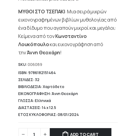
2,10 €.
is:
ΜΥΘΟΙ ΣΤΟ ΤΣΕΠΑΚΙ
: Μια σειρά μικρών
2,10 €.
εικονογραφημένων βιβλίων μυθολογίας από
ένα δίδυμο που αγαπούν μικροί και μεγάλοι:
Κείμενα από τον
Κωνσταντίνο
Λουκόπουλο
και εικονογράφηση από
την
Άννη Θεοχάρη
!
SKU:
006089
ISBN: 9786182151464
ΣΕΛΙΔΕΣ: 32
ΒΙΒΛΙΟΔΕΣΙΑ: Χαρτόδετο
ΕΙΚΟΝΟΓΡΑΦΗΣΗ: Άννη Θεοχάρη
ΓΛΩΣΣΑ: Ελληνικά
ΔΙΑΣΤΑΣΕΙΣ: 14 x 12.5
ΕΤΟΣ ΚΥΚΛΟΦΟΡΙΑΣ: 08/01/2024
ADD TO CART