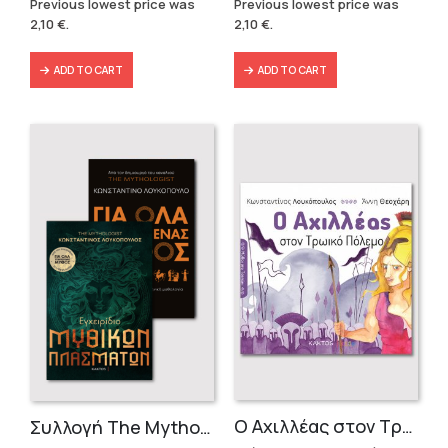
price
price
price
price
Previous lowest price was
Previous lowest price was
was:
is:
was:
is:
2,10
€
.
2,10
€
.
2,10 €.
2,10 €.
2,10 €.
2,10 €.
ADD TO CART
ADD TO CART
Ο Αχιλλέας στον Τρωικό πόλεμο
Συλλογή The Mythologist (2 βιβλία)