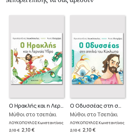
Ο Ηρακλής και η Λερναία Ύδρα
Ο Οδυσσέας στη σπηλιά του Κύκλωπα
Μύθοι στο τσεπάκι
Μύθοι στο Τσεπάκι
ΛΟΥΚΟΠΟΥΛΟΣ Κωνσταντίνος
ΛΟΥΚΟΠΟΥΛΟΣ Κωνσταντίνος
Original
Current
Original
Current
2,10
€
2,10
€
2,10
€
2,10
€