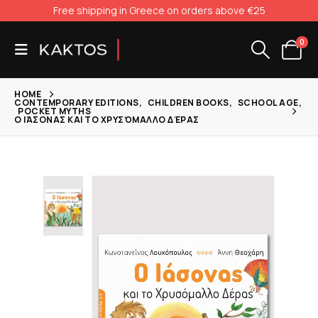
Free shipping in Greece on orders above €25
0
HOME
CONTEMPORARY EDITIONS
,
CHILDREN BOOKS
,
SCHOOL AGE
,
POCKET MYTHS
Ο ΙΆΣΟΝΑΣ ΚΑΙ ΤΟ ΧΡΥΣΌΜΑΛΛΟ ΔΈΡΑΣ