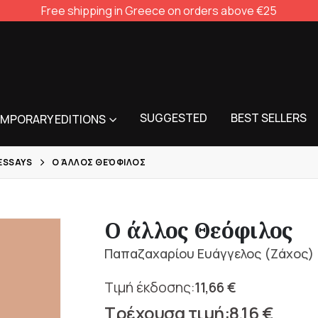
Free shipping in Greece on orders above €25
SUGGESTED
BEST SELLERS
MPORARY EDITIONS
 ESSAYS
Ο ΆΛΛΟΣ ΘΕΌΦΙΛΟΣ
Ο άλλος Θεόφιλος
Παπαζαχαρίου Ευάγγελος (Ζάχος)
11,66
€
Original
8,16
€