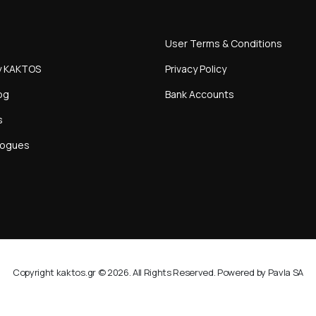
User Terms & Conditions
y KAKTOS
Privacy Policy
og
Bank Accounts
s
logues
Copyright kaktos.gr © 2026. All Rights Reserved. Powered by Pavla SA