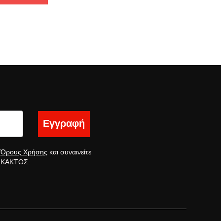
Εγγραφή
ς
Όρους Χρήσης
και συναινείτε
ς ΚΑΚΤΟΣ.