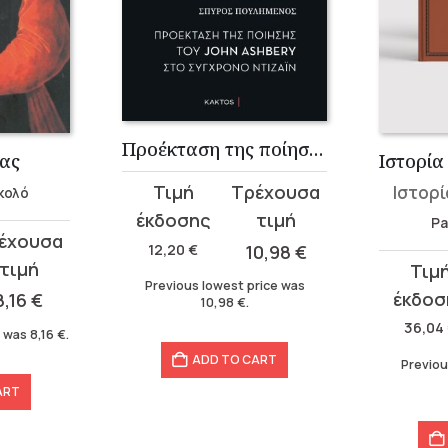
Προέκταση της ποίησης του John Ashbery στο σύγχρονο ντιζάιν
ας
Original
Current
Ιστορί
κολό
price
price
Pa
was:
is:
12,20
€
10,98
€
Original
Current
12,20 €.
10,98 €.
Previous lowest price was
price
price
8,16
€
10,98
€
.
was:
is:
36,04
e was
8,16
€
.
36,04 €.
25,23 €.
ADD TO CART
Previou
ART