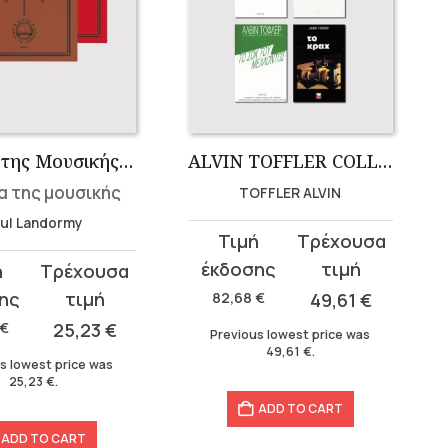
Ιστορία της Μουσικής (2 τόμοι)
ALVIN TOFFLER COLLECTION (6 books in Greek language)
α της μουσικής
TOFFLER ALVIN
ul Landormy
Original
Current
price
price
was:
is:
82,68
€
49,61
€
82,68 €.
49,61 €.
€
25,23
€
Previous lowest price was
49,61
€
.
s lowest price was
25,23
€
.
ADD TO CART
ADD TO CART