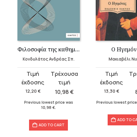
Φιλοσοφία της καθημερινότητας
Ο Ηγεμόν
Κονδυλάτος Ανδρέας Σπ.
Μακιαβέλι Νι
Original
Current
Original
Current
price
price
price
price
was:
is:
was:
is:
12,20
€
10,98
€
13,30
€
12,20 €.
10,98 €.
13,30 €.
8,16 €.
Previous lowest price was
Previous lowest pric
10,98
€
.
ADD TO C
ADD TO CART