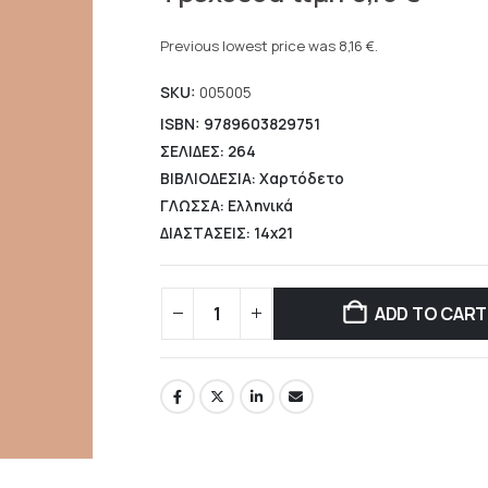
price
Current
was:
price
Previous lowest price was
8,16
€
.
11,66 €.
is:
SKU:
005005
8,16 €.
ISBN: 9789603829751
ΣΕΛΙΔΕΣ: 264
ΒΙΒΛΙΟΔΕΣΙΑ: Χαρτόδετο
ΓΛΩΣΣΑ: Ελληνικά
ΔΙΑΣΤΑΣΕΙΣ: 14x21
ADD TO CART