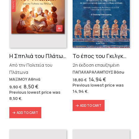
Η Σπηλιά του Πλάτωνα
Το έπος του Γκιλγκαμές
Από την Πολιτεία του
2η έκδοση επαυξημένη
Πλάτωνα
ΠΑΠΑΧΑΡΑΛΑΜΠΟΥΣ Βάσω
Original
Current
14,94
€
ΜΑΞΙΜΟΥ Αθηνά
18,80
€
price
price
Previous lowest price was
Original
Current
8,50
€
9,90
€
was:
is:
price
price
14,94
€
.
Previous lowest price was
18,80 €.
14,94 €.
was:
is:
8,50
€
.
9,90 €.
8,50 €.
ADD TO CART
ADD TO CART