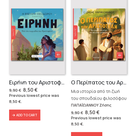
Ειρήνη του Αριστοφάνη
Ο Περίπατος του Αριστοτέλη
Original
Current
8,50
€
9,90
€
Μια ιστορία από τη ζωή
price
price
Previous lowest price was
was:
is:
του σπουδαίου φιλοσόφου
8,50
€
.
9,90 €.
8,50 €.
ΠΑΠΑΪΩΑΝΝΟΥ Ζήσης
Original
Current
8,50
€
9,90
€
ADD TO CART
price
price
Previous lowest price was
was:
is:
8,50
€
.
9,90 €.
8,50 €.