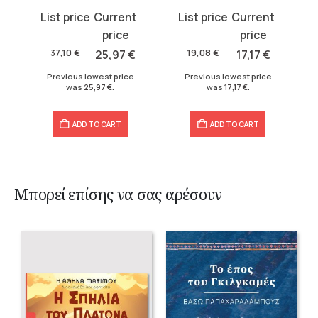
Original
Current
Original
Current
price
price
price
price
was:
is:
was:
is:
37,10
€
25,97
€
19,08
€
17,17
€
37,10 €.
25,97 €.
19,08 €.
17,17 €.
Previous lowest price
Previous lowest price
was
25,97
€
.
was
17,17
€
.
ADD TO CART
ADD TO CART
Μπορεί επίσης να σας αρέσουν