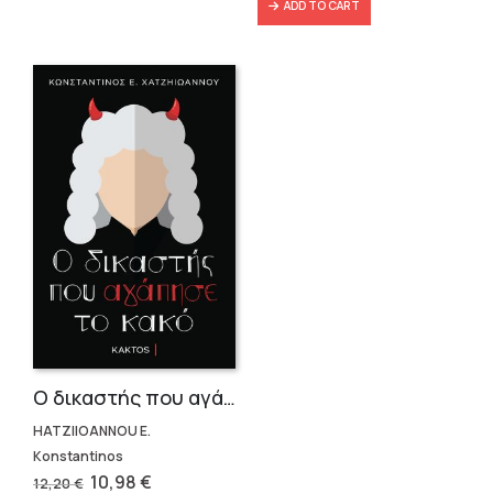
ADD TO CART
Ο δικαστής που αγάπησε το κακό
HATZIIOANNOU E.
Konstantinos
Original
Current
10,98
€
12,20
€