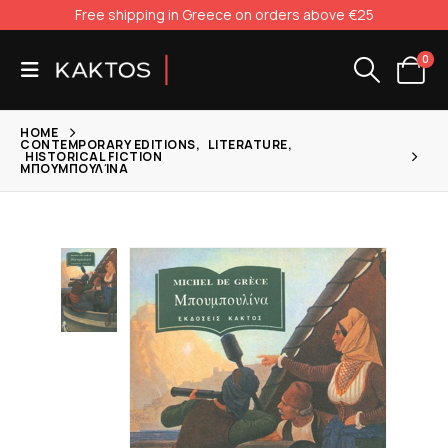
Free shipping in Greece on orders above €25
0
HOME
CONTEMPORARY EDITIONS
,
LITERATURE
,
HISTORICAL FICTION
ΜΠΟΥΜΠΟΥΛΊΝΑ