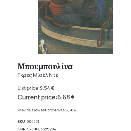
Μπουμπουλίνα
Γκρες Μισέλ Ντε
9,54
€
Original
6,68
€
price
Current
was:
price
Previous lowest price was
6,68
€
.
9,54 €.
is:
6,68 €.
SKU:
000531
ISBN: 9789603829294