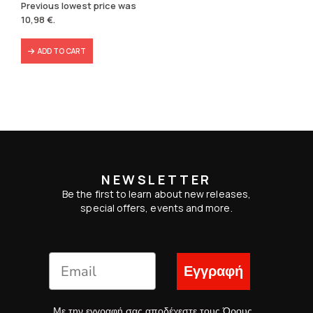
price
price
Previous lowest price was
was:
is:
10,98
€
.
12,20 €.
10,98 €.
ADD TO CART
NEWSLETTER
Be the first to learn about new releases,
special offers, events and more.
Εγγραφή
Με την εγγραφή σας αποδέχεστε τους
Όρους