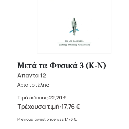
Μετά τα Φυσικά 3 (Κ-Ν)
Άπαντα 12
Αριστοτέλης
22,20
€
Original
17,76
€
price
Current
was:
price
Previous lowest price was
17,76
€
.
22,20 €.
is: