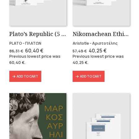
Plato’s Republic (5 volumes)
Nikomachean Ethics (3 volumes)
PLATO - ΠΛΑΤΩΝ
Aristotle - Αριστοτέλης
Original
Current
Original
Current
60,40
€
40,25
€
86,31
€
57,49
€
price
price
price
price
Previous lowest price was
Previous lowest price was
was:
is:
was:
is:
60,40
€
.
40,25
€
.
86,31 €.
60,40 €.
57,49 €.
40,25 €.
ADD TO CART
ADD TO CART