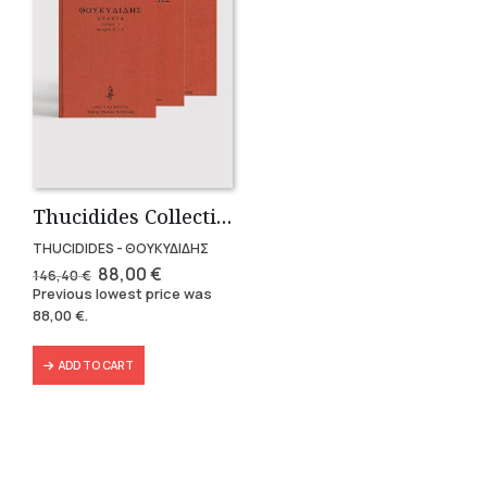
Thucidides Collection – Hardbound Edition (4 volumes)
THUCIDIDES - ΘΟΥΚΥΔΙΔΗΣ
Original
Current
88,00
€
146,40
€
price
price
Previous lowest price was
was:
is:
88,00
€
.
146,40 €.
88,00 €.
ADD TO CART