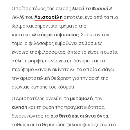
Ο τρίτος τόμος της σειράς
Μετά τα Φυσικά 3
(Κ–Ν)
του
Αριστοτέλη
αποτελεί ένα από τα πιο
ώριμα και σημαντικά τμήματα της
αριστοτελικής μεταφυσικής
. Σε αυτόν τον
τόμο, ο φιλόσοφος εμβαθύνει σε βασικές
έννοιες της φιλοσοφίας, όπως το είναι, η ουσία,
η ύλη, η μορφή, η ενέργεια, η δύναμη, και το
περίφημο «κινούν ακίνητον», το οποίο εισάγει
την αριστοτελική θεώρηση για την αρχή της
αιώνιας κίνησης του κόσμου.
Ο Αριστοτέλης αναλύει τη
μεταβολή
, την
κίνηση
και τη φύση της πραγματικότητας,
διερευνώντας τα
αισθητά και αιώνια όντα
,
καθώς και τα θεμελιώδη φιλοσοφικά ζητήματα