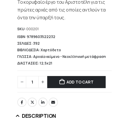
Το κορυφαίο έργο του Αριστοτέλη για τις
17,76 €.
πρώτες αρχές από τις οποίες αντλούν τα
όντα την ύπαρξή τους.
SKU:
000201
ISBN: 9789603522232
ΣΕΛΙΔΕΣ: 392
ΒΙΒΛΙΟΔΕΣΙΑ: Χαρτόδετο
ΓΛΩΣΣΑ: Αρχαίο κείμενο - Νεοελληνική μετάφραση
ΔΙΑΣΤΑΣΕΙΣ: 12,5x21
ADD TO CART
DESCRIPTION