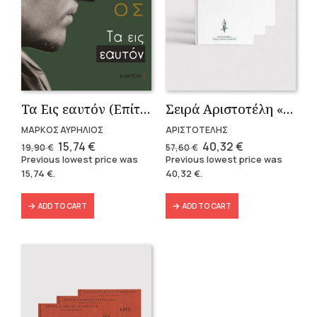
Τα Εις εαυτόν (Επίτομο) – Μάρκος Αυρήλιος
Σειρά Αριστοτέλη «Πολιτικά» (3 τόμοι)
ΜΑΡΚΟΣ ΑΥΡΗΛΙΟΣ
ΑΡΙΣΤΟΤΕΛΗΣ
Original
Current
Original
Current
15,74
€
40,32
€
19,90
€
57,60
€
price
price
price
price
Previous lowest price was
Previous lowest price was
was:
is:
was:
is:
15,74
€
.
40,32
€
.
19,90 €.
15,74 €.
57,60 €.
40,32 €.
ADD TO CART
ADD TO CART