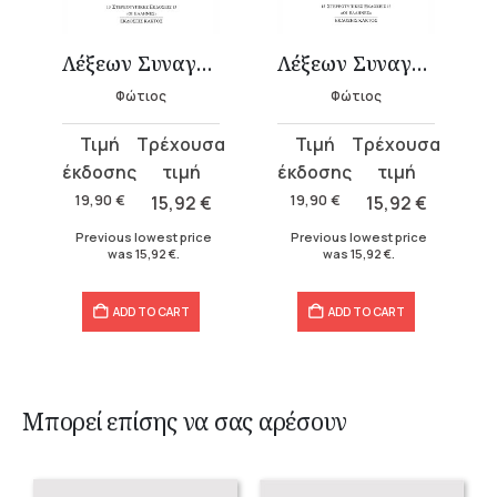
Λέξεων Συναγωγή 1 (Α-Δ)
Λέξεων Συναγωγή 3 (Π-Ω)
Φώτιος
Φώτιος
Original
Current
Original
Current
price
price
price
price
was:
is:
was:
is:
19,90
€
15,92
€
19,90
€
15,92
€
19,90 €.
15,92 €.
19,90 €.
15,92 €.
Previous lowest price
Previous lowest price
was
15,92
€
.
was
15,92
€
.
ADD TO CART
ADD TO CART
Μπορεί επίσης να σας αρέσουν