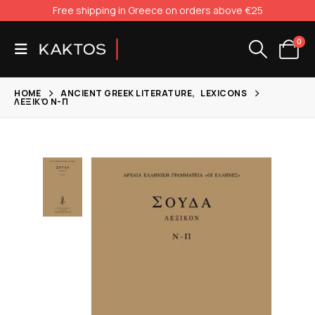
Free shipping in Greece on orders above €25
0
HOME
ANCIENT GREEK LITERATURE
,
LEXICONS
ΛΕΞΙΚΌ Ν-Π