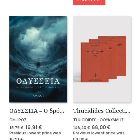
OΔΥΣΣΕΙΑ – Ο δρόμος της επιστροφής
Thucidides Collection – Hardbound Edition (4 volumes)
ΟΜΗΡΟΣ
THUCIDIDES - ΘΟΥΚΥΔΙΔΗΣ
Original
Current
Original
Current
16,91
€
88,00
€
18,79
€
146,40
€
price
price
price
price
Previous lowest price was
Previous lowest price was
was:
is:
was:
is:
16,91
€
.
88,00
€
.