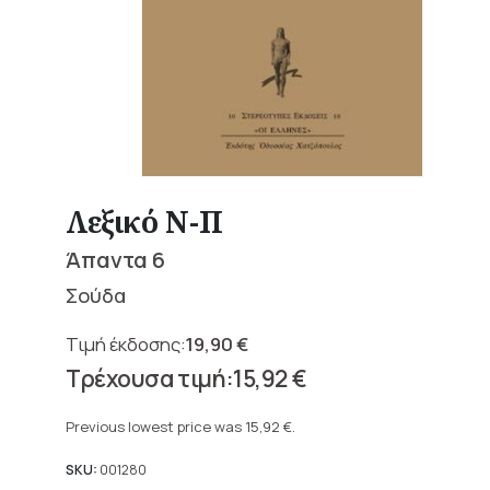
Λεξικό Ν-Π
Άπαντα 6
Σούδα
19,90
€
Original
15,92
€
price
Current
was:
price
Previous lowest price was
15,92
€
.
19,90 €.
is:
15,92 €.
SKU:
001280