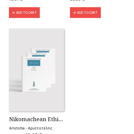
18,79 €.
16,91 €.
146,40 €.
88,00 €.
ADD TO CART
ADD TO CART
Nikomachean Ethics (3 volumes)
Aristotle - Αριστοτέλης