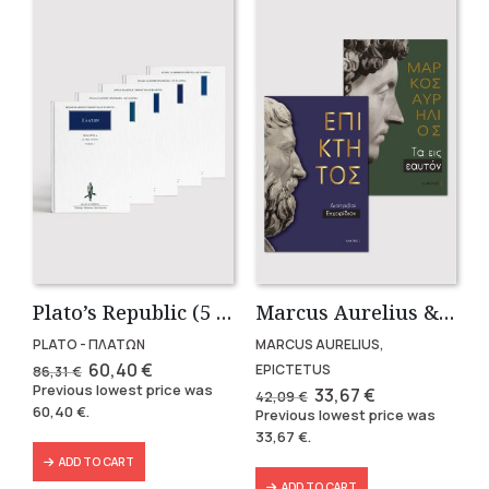
Plato’s Republic (5 volumes)
Marcus Aurelius & Epictetus (Compact works in Greek)
PLATO - ΠΛΑΤΩΝ
MARCUS AURELIUS,
Original
Current
60,40
€
EPICTETUS
86,31
€
price
price
Previous lowest price was
Original
Current
33,67
€
42,09
€
was:
is:
price
price
60,40
€
.
Previous lowest price was
86,31 €.
60,40 €.
was:
is:
33,67
€
.
42,09 €.
33,67 €.
ADD TO CART
ADD TO CART