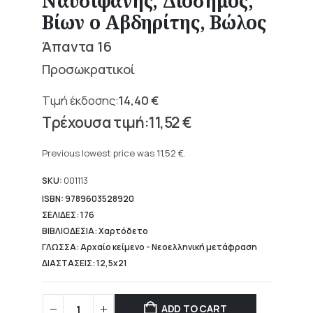
Ναυσιφάνης, Διόσημος,
Βίων ο Αβδηρίτης, Βώλος
Άπαντα 16
Προσωκρατικοί
14,40
€
Original
11,52
€
price
Current
was:
price
Previous lowest price was
11,52
€
.
14,40 €.
is:
11,52 €.
SKU:
001113
ISBN: 9789603528920
ΣΕΛΙΔΕΣ: 176
ΒΙΒΛΙΟΔΕΣΙΑ: Χαρτόδετο
ΓΛΩΣΣΑ: Αρχαίο κείμενο - Νεοελληνική μετάφραση
ΔΙΑΣΤΑΣΕΙΣ: 12,5x21
ADD TO CART