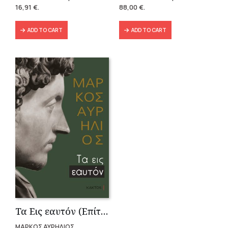
was:
is:
was:
is:
16,91
€
.
88,00
€
.
18,79 €.
16,91 €.
146,40 €.
88,00 €.
ADD TO CART
ADD TO CART
Τα Εις εαυτόν (Επίτομο) – Μάρκος Αυρήλιος
ΜΑΡΚΟΣ ΑΥΡΗΛΙΟΣ