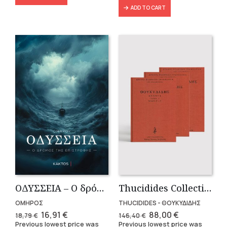
ADD TO CART
OΔΥΣΣΕΙΑ – Ο δρόμος της επιστροφής
Thucidides Collection – Hardbound Edition (4 volumes)
ΟΜΗΡΟΣ
THUCIDIDES - ΘΟΥΚΥΔΙΔΗΣ
Original
Current
Original
Current
16,91
€
88,00
€
18,79
€
146,40
€
price
price
price
price
Previous lowest price was
Previous lowest price was