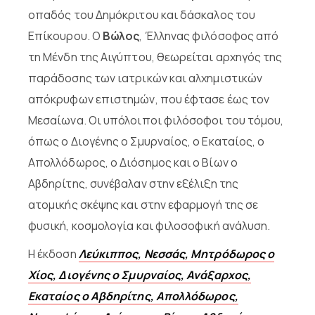
οπαδός του Δημόκριτου και δάσκαλος του
Επίκουρου. Ο
Βώλος
, Έλληνας φιλόσοφος από
τη Μένδη της Αιγύπτου, θεωρείται αρχηγός της
παράδοσης των ιατρικών και αλχημιστικών
απόκρυφων επιστημών, που έφτασε έως τον
Μεσαίωνα. Οι υπόλοιποι φιλόσοφοι του τόμου,
όπως ο Διογένης ο Σμυρναίος, ο Εκαταίος, ο
Απολλόδωρος, ο Διόσημος και ο Βίων ο
Αβδηρίτης, συνέβαλαν στην εξέλιξη της
ατομικής σκέψης και στην εφαρμογή της σε
φυσική, κοσμολογία και φιλοσοφική ανάλυση.
Η έκδοση
Λεύκιππος, Νεσσάς, Μητρόδωρος ο
Χίος, Διογένης ο Σμυρναίος, Ανάξαρχος,
Εκαταίος ο Αβδηρίτης, Απολλόδωρος,