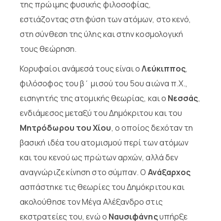
της πρώιμης φυσικής φιλοσοφίας,
εστιάζοντας στη φύση των ατόμων, στο κενό,
στη σύνθεση της ύλης και στην κοσμολογική
τους θεώρηση.
Κορυφαίοι ανάμεσά τους είναι ο
Λεύκιππος
,
φιλόσοφος του β΄ μισού του 5ου αιώνα π.Χ.,
εισηγητής της ατομικής θεωρίας, και ο
Νεσσάς
,
ενδιάμεσος μεταξύ του Δημόκριτου και του
Μητρόδωρου του Χίου
, ο οποίος δεχόταν τη
βασική ιδέα του ατομισμού περί των ατόμων
και του κενού ως πρώτων αρχών, αλλά δεν
αναγνώριζε κίνηση στο σύμπαν. Ο
Ανάξαρχος
ασπάστηκε τις θεωρίες του Δημόκριτου και
ακολούθησε τον Μέγα Αλέξανδρο στις
εκστρατείες του, ενώ ο
Ναυσιφάνης
υπήρξε