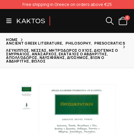
Free shipping in Greece on orders above €25
0
HOME
ANCIENT GREEK LITERATURE
,
PHILOSOPHY
,
PRESOCRATICS
ΛΕΎΚΙΠΠΟΣ, ΝΕΣΣΆΣ, ΜΗΤΡΌΔΩΡΟΣ Ο ΧΊΟΣ, ΔΙΟΓΈΝΗΣ Ο
ΣΜΥΡΝΑΊΟΣ, ΑΝΆΞΑΡΧΟΣ, ΕΚΑΤΑΊΟΣ Ο ΑΒΔΗΡΊΤΗΣ,
ΑΠΟΛΛΌΔΩΡΟΣ, ΝΑΥΣΙΦΆΝΗΣ, ΔΙΌΣΗΜΟΣ, ΒΊΩΝ Ο
ΑΒΔΗΡΊΤΗΣ, ΒΏΛΟΣ