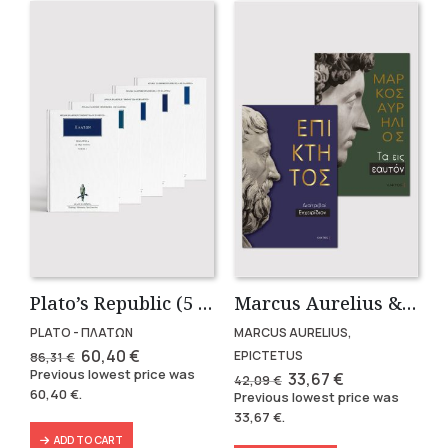
Plato’s Republic (5 volumes)
Marcus Aurelius & Epictetus (Compact works in Greek)
PLATO - ΠΛΑΤΩΝ
MARCUS AURELIUS,
Original
Current
60,40
€
EPICTETUS
86,31
€
price
price
Previous lowest price was
Original
Current
33,67
€
42,09
€
was:
is:
price
price
60,40
€
.
Previous lowest price was
86,31 €.
60,40 €.
was:
is:
33,67
€
.
42,09 €.
33,67 €.
ADD TO CART