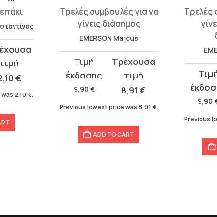
σεπάκι
Τρελές συμβουλές για να
Τρελές 
γίνεις διάσημος
γίν
σταντίνος
EMERSON Marcus
EME
Original
Current
Original
Curren
price
price
2,10
€
price
price
was:
is:
9,90
€
8,91
€
e was
2,10
€
.
was:
is:
9,90 €.
8,91 €.
9,90
Previous lowest price was
8,91
€
.
9,90 €.
8,91 €.
Previous l
ART
ADD TO CART