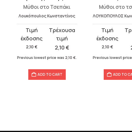
υ
Μύθοι στο Τσεπάκι
Μύθοι στο τ
Λουκόπουλος Κωνσταντίνος
ΛΟΥΚΟΠΟΥΛΟΣ Κων
Original
Current
Original
Current
price
price
price
price
was:
is:
was:
is:
2,10
€
2,10
€
2,10
€
2,10 €.
2,10 €.
2,10 €.
2,10 €.
Previous lowest price was
2,10
€
.
Previous lowest pric
ADD TO CART
ADD TO C