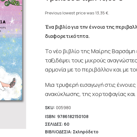
price
Current
was:
price
Previous lowest price was
13,35
€
.
14,84 €.
is:
Ένα βιβλίο για την έννοια της περιβα
13,35 €.
διαφορετικότητα.
Το νέο βιβλίο της Μαίρης Βαρσάμη
ταξιδέψει τους μικρούς αναγνώστες
αρμονία με το περιβάλλον και με το
Μια τρυφερή εισαγωγή στις έννοιες
ανακύκλωσης, της χορτοφαγίας και
SKU:
005980
ISBN: 9786182150108
ΣΕΛΙΔΕΣ: 60
ΒΙΒΛΙΟΔΕΣΙΑ: Σκληρόδετο