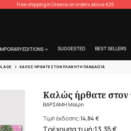
Free shipping in Greece on orders above €25
SUGGESTED
BEST SELLERS
MPORARY EDITIONS
L AGE
ΚΑΛΏΣ ΉΡΘΑΤΕ ΣΤΟΝ ΠΛΑΝΉΤΗ ΠΑΝΔΑΙΣΊΑ
Καλώς ήρθατε στον
ΒΑΡΣΑΜΗ Μαίρη
14,84
€
Original
13,35
€