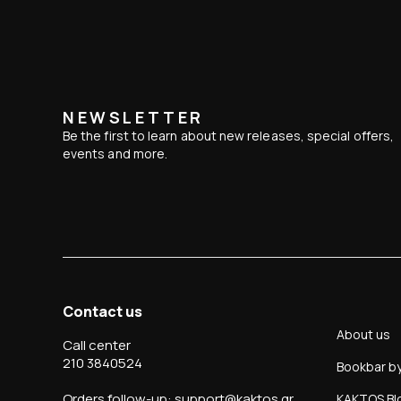
NEWSLETTER
Be the first to learn about new releases, special offers,
events and more.
Contact us
About us
Call center
210 3840524
Bookbar b
Orders follow-up: support@kaktos.gr
KAKTOS Bl