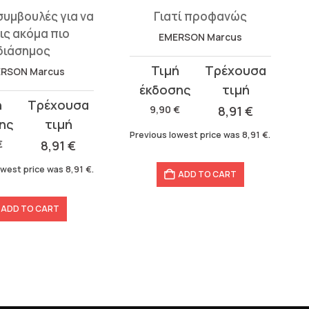
συμβουλές για να
Γιατί προφανώς
εις ακόμα πιο
EMERSON Marcus
διάσημος
Original
Current
RSON Marcus
price
price
t
was:
is:
9,90
€
8,91
€
9,90 €.
8,91 €.
Previous lowest price was
8,91
€
.
€
8,91
€
owest price was
8,91
€
.
ADD TO CART
ADD TO CART