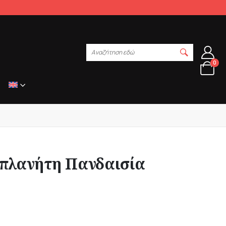
Αναζήτηση εδώ
0
 πλανήτη Πανδαισία