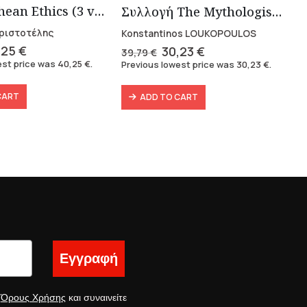
Nikomachean Ethics (3 volumes)
Συλλογή The Mythologist (2 βιβλία)
 Αριστοτέλης
Konstantinos LOUKOPOULOS
ginal
Current
Original
Current
,25
€
30,23
€
39,79
€
ce
price
price
price
est price was
40,25
€
.
Previous lowest price was
30,23
€
.
s:
is:
was:
is:
49 €.
40,25 €.
39,79 €.
30,23 €.
CART
ADD TO CART
Εγγραφή
ς
Όρους Χρήσης
και συναινείτε