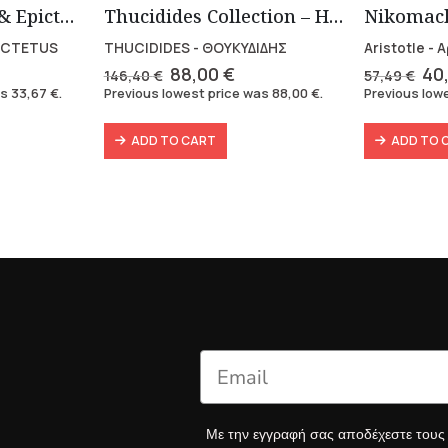
Marcus Aurelius & Epictetus (Compact works in Greek)
Thucidides Collection – Hardbound Edition (4 volumes)
ICTETUS
THUCIDIDES - ΘΟΥΚΥΔΙΔΗΣ
Aristotle -
rent
Original
Current
Ori
88,00
€
40
146,40
€
57,49
€
e
price
price
pri
as
33,67
€
.
Previous lowest price was
88,00
€
.
Previous low
was:
is:
wa
7 €.
146,40 €.
88,00 €.
57,
ADD TO CART
ADD TO 
Με την εγγραφή σας αποδέχεστε του