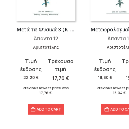
ί θαυμασίων ακουσμάτων
Μετά τα Φυσικά 3 (Κ-Ν)
Άπαντα 12
Άπαντα 
Αριστοτέλης
Αριστοτέλ
Original
Current
Original
Current
price
price
price
price
was:
is:
was:
is:
22,20
€
17,76
€
18,80
€
1
22,20 €.
17,76 €.
18,80 €.
15,04 €.
Previous lowest price was
Previous lowest p
17,76
€
.
15,04
€
.
ADD TO CART
ADD TO C