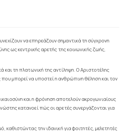
συνεχίζουν να επηρεάζουν σημαντικά τη σύγχρονη
σύνης ως κεντρικής αρετής της κοινωνικής ζωής,
κά και τη πλατωνική της αντίληψη. Ο Αριστοτέλης
 που μπορεί να υποστεί η ανθρώπινη θέληση και τον
δικαιοσύνη και η φρόνηση αποτελούν ακρογωνιαίους
αγνώστης κατανοεί πώς οι αρετές συνεργάζονται για
ό, καθιστώντας την ιδανική για φοιτητές, μελετητές