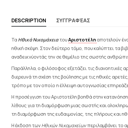
DESCRIPTION
ΣΥΓΓΡΑΦΈΑΣ
Τα
Ηθικά Νικομάχεια
του
Αριστοτέλη
αποτελούν ένα
ηθική σκέψη. Στον δεύτερο τόμο, που καλύπτει τα βι
αναδεικνύοντάς την σε θεμέλιο της σωστής ανθρώπιν
Παράλληλα, ο φιλόσοφος εξετάζει τις διανοητικές αρ
διερευνά τη σχέση της βούλησης με τις ηθικές αρετ
τρόπο με τον οποίο η έλλειψη αυτογνωσίας επηρεάζε
Η προσέγγιση του Αριστοτέλη βοηθά στην κατανόηση
λίθους για τη διαμόρφωση μιας σωστής και ολοκληρω
τη διαμόρφωση της ευδαιμονίας, της πλήρους και η
Η έκδοση των
Ηθικών Νικομαχείων
περιλαμβάνει το αρ