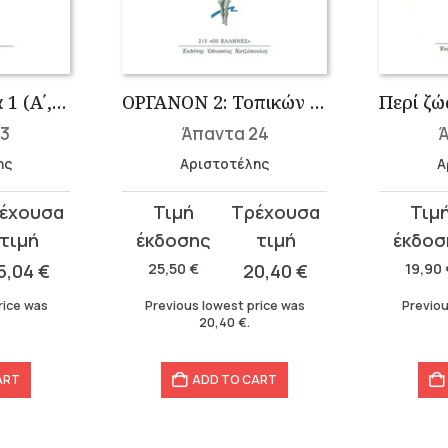
Μετεωρολογικά 1 (Α΄, Β΄)
ΟΡΓΑΝΟΝ 2: Τοπικών Α-Ε
13
Άπαντα 24
Ά
ης
Αριστοτέλης
Α
Original
Current
Original
Curren
price
price
price
price
was:
is:
was:
is:
5,04
€
25,50
€
20,40
€
19,90
25,50 €.
20,40 €.
19,90 €.
15,92 €.
rice was
Previous lowest price was
Previou
20,40
€
.
ART
ADD TO CART