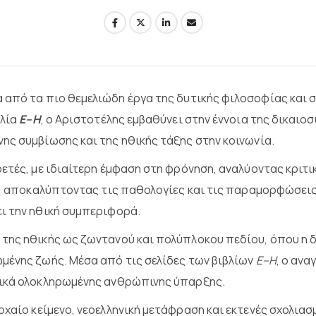
 από τα πιο θεμελιώδη έργα της δυτικής φιλοσοφίας και 
βλία
Ε–Η
, ο Αριστοτέλης εμβαθύνει στην έννοια της δικαιο
ης συμβίωσης και της ηθικής τάξης στην κοινωνία.
ετές, με ιδιαίτερη έμφαση στη φρόνηση, αναλύοντας κριτι
ές, αποκαλύπτοντας τις παθολογίες και τις παραμορφώσεις
ι την ηθική συμπεριφορά.
 της ηθικής ως ζωντανού και πολύπλοκου πεδίου, όπου η 
μένης ζωής. Μέσα από τις σελίδες των βιβλίων
Ε–Η
, ο αν
θικά ολοκληρωμένης ανθρώπινης ύπαρξης.
χαίο κείμενο, νεοελληνική μετάφραση και εκτενές σχολιασμ