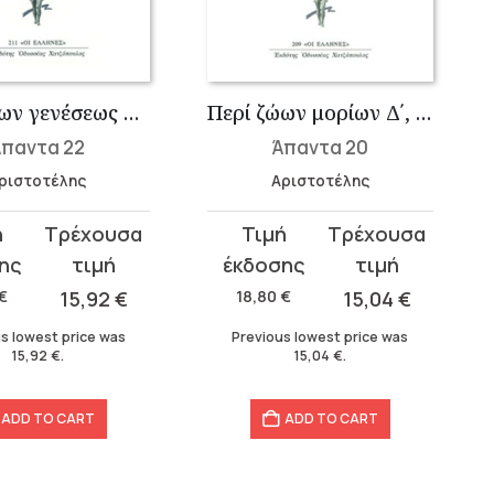
Περί ζώων γενέσεως Γ΄-Ε΄
Περί ζώων μορίων Δ΄, Περί ζώων κινήσεως, Περί πορείας ζώων
παντα 22
Άπαντα 20
ριστοτέλης
Αριστοτέλης
t
Original
Current
price
price
was:
is:
€
15,92
€
18,80
€
15,04
€
18,80 €.
15,04 €.
s lowest price was
Previous lowest price was
15,92
€
.
15,04
€
.
ADD TO CART
ADD TO CART