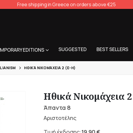
Free shipping in Greece on orders above €25
SUGGESTED
BEST SELLERS
MPORARY EDITIONS
LIANISM
ΗΘΙΚΆ ΝΙΚΟΜΆΧΕΙΑ 2 (Ε-Η)
Ηθικά Νικομάχεια 2
Άπαντα 8
Αριστοτέλης
19,90
€