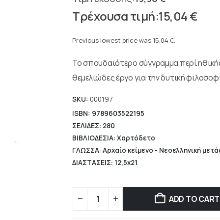
Original
15,04
€
price
Current
was:
price
Previous lowest price was
15,04
€
.
19,90 €.
is:
Το σπουδαιότερο σύγγραμμα περί ηθικής
15,04 €.
θεμελιώδες έργο για την δυτική φιλοσοφί
SKU:
000197
ISBN: 9789603522195
ΣΕΛΙΔΕΣ: 280
ΒΙΒΛΙΟΔΕΣΙΑ: Χαρτόδετο
ΓΛΩΣΣΑ: Αρχαίο κείμενο - Νεοελληνική μετ
ΔΙΑΣΤΑΣΕΙΣ: 12,5x21
ADD TO CART