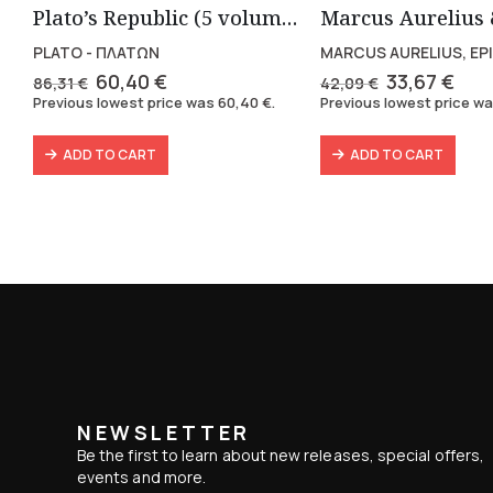
Plato’s Republic (5 volumes)
PLATO - ΠΛΑΤΩΝ
MARCUS AURELIUS, EP
Original
Current
Original
Cur
60,40
€
33,67
€
86,31
€
42,09
€
price
price
price
pric
Previous lowest price was
60,40
€
.
Previous lowest price w
was:
is:
was:
is:
86,31 €.
60,40 €.
42,09 €.
33,6
ADD TO CART
ADD TO CART
NEWSLETTER
Be the first to learn about new releases, special offers,
events and more.