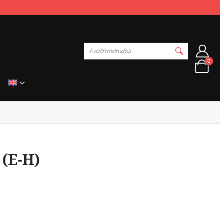
Αναζήτηση εδώ
0
 (Ε-Η)