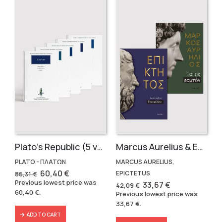
Plato’s Republic (5 volumes)
Marcus Aurelius & Epictetus (Compact works in Greek)
PLATO - ΠΛΑΤΩΝ
MARCUS AURELIUS,
Original
Current
60,40
€
EPICTETUS
86,31
€
price
price
Previous lowest price was
Original
Current
33,67
€
42,09
€
was:
is:
price
price
60,40
€
.
Previous lowest price was
86,31 €.
60,40 €.
was:
is:
33,67
€
.
42,09 €.
33,67 €.
ADD TO CART