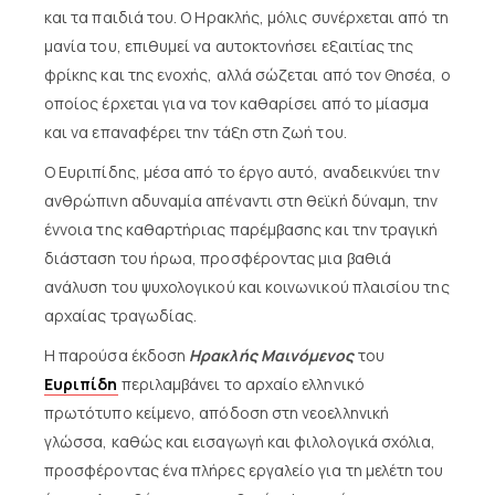
και τα παιδιά του. Ο Ηρακλής, μόλις συνέρχεται από τη
μανία του, επιθυμεί να αυτοκτονήσει εξαιτίας της
φρίκης και της ενοχής, αλλά σώζεται από τον Θησέα, ο
οποίος έρχεται για να τον καθαρίσει από το μίασμα
και να επαναφέρει την τάξη στη ζωή του.
Ο Ευριπίδης, μέσα από το έργο αυτό, αναδεικνύει την
ανθρώπινη αδυναμία απέναντι στη θεϊκή δύναμη, την
έννοια της καθαρτήριας παρέμβασης και την τραγική
διάσταση του ήρωα, προσφέροντας μια βαθιά
ανάλυση του ψυχολογικού και κοινωνικού πλαισίου της
αρχαίας τραγωδίας.
Η παρούσα έκδοση
Ηρακλής Μαινόμενος
του
Ευριπίδη
περιλαμβάνει το αρχαίο ελληνικό
πρωτότυπο κείμενο, απόδοση στη νεοελληνική
γλώσσα, καθώς και εισαγωγή και φιλολογικά σχόλια,
προσφέροντας ένα πλήρες εργαλείο για τη μελέτη του