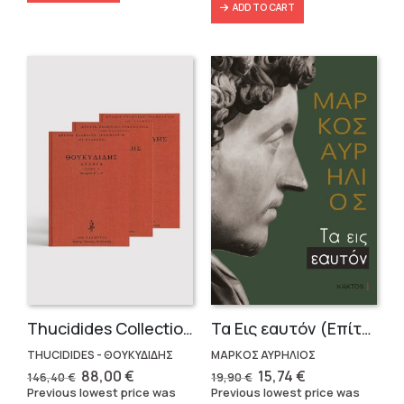
ADD TO CART
Thucidides Collection – Hardbound Edition (4 volumes)
Τα Εις εαυτόν (Επίτομο) – Μάρκος Αυρήλιος
THUCIDIDES - ΘΟΥΚΥΔΙΔΗΣ
ΜΑΡΚΟΣ ΑΥΡΗΛΙΟΣ
Original
Current
Original
Current
88,00
€
15,74
€
146,40
€
19,90
€
price
price
price
price
Previous lowest price was
Previous lowest price was
was:
is:
was:
is: