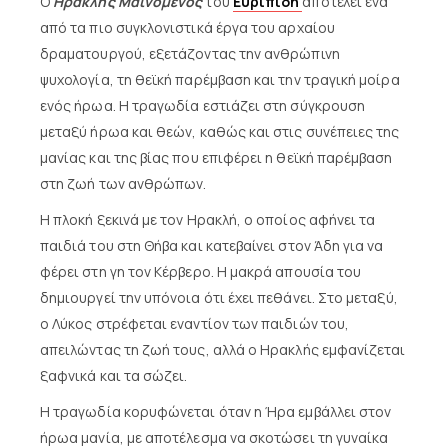
Ο
Ηρακλής Μαινόμενος
του
Ευριπίδη
αποτελεί ένα
από τα πιο συγκλονιστικά έργα του αρχαίου
δραματουργού, εξετάζοντας την ανθρώπινη
ψυχολογία, τη θεϊκή παρέμβαση και την τραγική μοίρα
ενός ήρωα. Η τραγωδία εστιάζει στη σύγκρουση
μεταξύ ήρωα και θεών, καθώς και στις συνέπειες της
μανίας και της βίας που επιφέρει η θεϊκή παρέμβαση
στη ζωή των ανθρώπων.
Η πλοκή ξεκινά με τον Ηρακλή, ο οποίος αφήνει τα
παιδιά του στη Θήβα και κατεβαίνει στον Άδη για να
φέρει στη γη τον Κέρβερο. Η μακρά απουσία του
δημιουργεί την υπόνοια ότι έχει πεθάνει. Στο μεταξύ,
ο Λύκος στρέφεται εναντίον των παιδιών του,
απειλώντας τη ζωή τους, αλλά ο Ηρακλής εμφανίζεται
ξαφνικά και τα σώζει.
Η τραγωδία κορυφώνεται όταν η Ήρα εμβάλλει στον
ήρωα μανία, με αποτέλεσμα να σκοτώσει τη γυναίκα