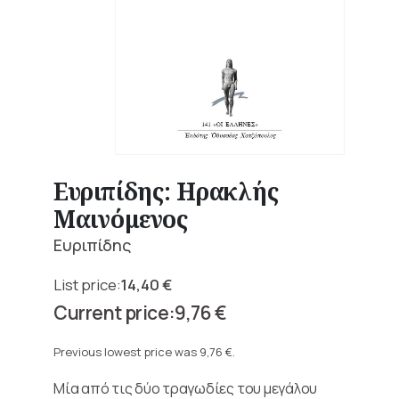
Ευριπίδης: Ηρακλής
Μαινόμενος
Ευριπίδης
14,40
€
Original
9,76
€
price
Current
was:
price
Previous lowest price was
9,76
€
.
14,40 €.
is:
Μία από τις δύο τραγωδίες του μεγάλου
9,76 €.