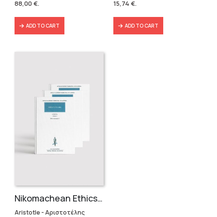
88,00
€
.
15,74
€
.
146,40 €.
88,00 €.
19,90 €.
15,74 €.
ADD TO CART
ADD TO CART
Nikomachean Ethics (3 volumes)
Aristotle - Αριστοτέλης