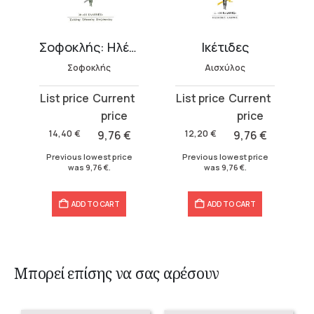
Σοφοκλής: Ηλέκτρα
Ικέτιδες
Σοφοκλής
Αισχύλος
Original
Current
Original
Current
price
price
price
price
was:
is:
was:
is:
14,40
€
9,76
€
12,20
€
9,76
€
14,40 €.
9,76 €.
12,20 €.
9,76 €.
Previous lowest price
Previous lowest price
was
9,76
€
.
was
9,76
€
.
ADD TO CART
ADD TO CART
Μπορεί επίσης να σας αρέσουν