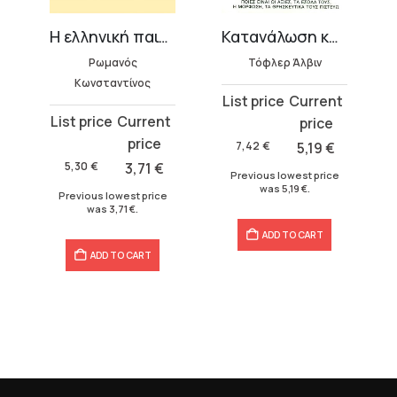
ωπος
Η ελληνική παιδεία
Κατανάλωση και κουλτούρα
Ρωμανός
Τόφλερ Άλβιν
Κωνσταντίνος
Original
Current
Original
Current
price
price
price
price
was:
is:
7,42
€
5,19
€
was:
is:
7,42 €.
5,19 €.
5,30
€
3,71
€
Previous lowest price
5,30 €.
3,71 €.
was
5,19
€
.
Previous lowest price
was
3,71
€
.
ADD TO CART
ADD TO CART