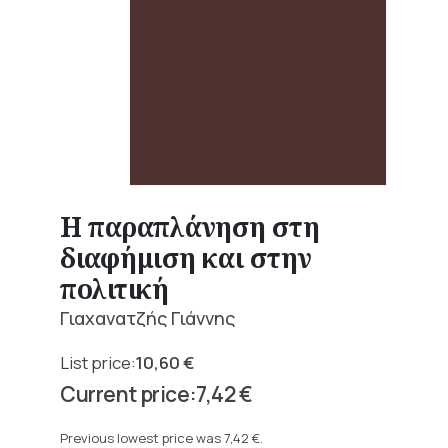
Η παραπλάνηση στη
διαφήμιση και στην
πολιτική
Γιαχανατζής Γιάννης
10,60
€
Original
7,42
€
price
Current
was:
price
Previous lowest price was
7,42
€
.
10,60 €.