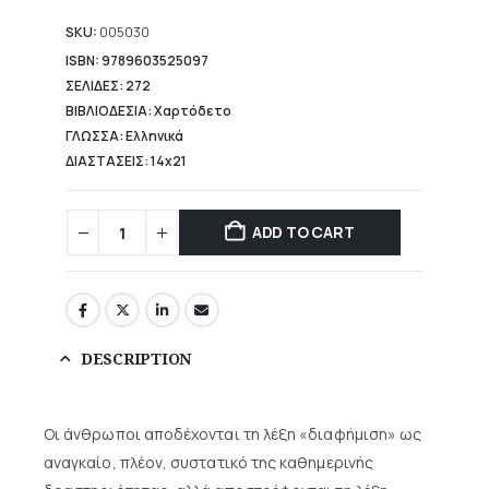
is:
7,42 €.
SKU:
005030
ISBN: 9789603525097
ΣΕΛΙΔΕΣ: 272
ΒΙΒΛΙΟΔΕΣΙΑ: Χαρτόδετο
ΓΛΩΣΣΑ: Ελληνικά
ΔΙΑΣΤΑΣΕΙΣ: 14x21
ADD TO CART
DESCRIPTION
Οι άνθρωποι αποδέχονται τη λέξη «διαφήμιση» ως
αναγκαίο, πλέον, συστατικό της καθημερινής