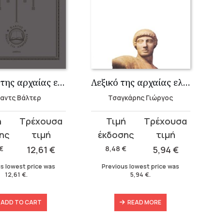
Λεξικό της αρχαίας ελληνικής μουσικής και ορχηστικής
Ομηρικές λέξεις στη σύγχρονη ιατρική
κάρης Γιώργος
Ρηγάτος Γεράσιμος
Original
Current
price
price
was:
is:
€
5,94
€
8,48
€
5,94
€
8,48 €.
5,94 €.
s lowest price was
Previous lowest price was
5,94
€
.
5,94
€
.
READ MORE
ADD TO CART