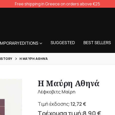
Free shipping in Greece on orders above €25
SUGGESTED
BEST SELLERS
MPORARY EDITIONS
ISTORY
Η ΜΑΎΡΗ ΑΘΗΝΆ
Η Μαύρη Αθηνά
Λέφκοβιτς Μαίρη
12,72
€
Original
8,90
€