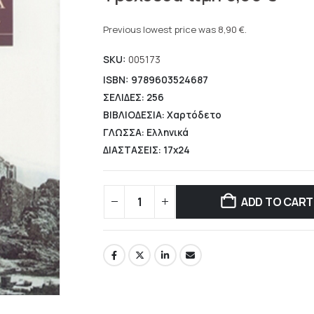
price
Current
was:
price
Previous lowest price was
8,90
€
.
12,72 €.
is:
SKU:
005173
8,90 €.
ISBN: 9789603524687
ΣΕΛΙΔΕΣ: 256
ΒΙΒΛΙΟΔΕΣΙΑ: Χαρτόδετο
ΓΛΩΣΣΑ: Ελληνικά
ΔΙΑΣΤΑΣΕΙΣ: 17x24
ADD TO CART