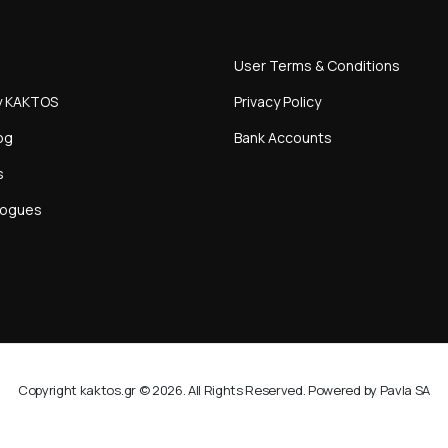
User Terms & Conditions
y KAKTOS
Privacy Policy
og
Bank Accounts
s
logues
Copyright kaktos.gr © 2026. All Rights Reserved. Powered by Pavla SA