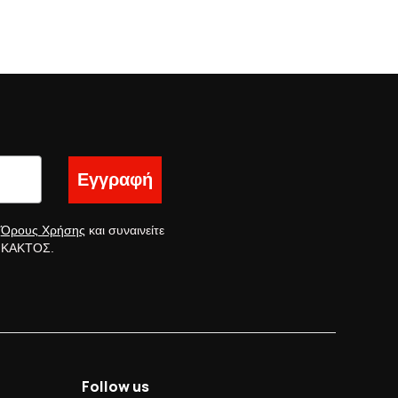
Εγγραφή
ς
Όρους Χρήσης
και συναινείτε
ς ΚΑΚΤΟΣ.
Follow us