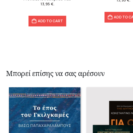
13,95
€
.
13,95
€
.
ADD TO C
ADD TO CART
Μπορεί επίσης να σας αρέσουν