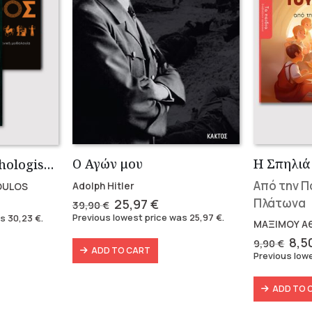
Ο Αγών μου
Η Σπηλιά
Συλλογή The Mythologist (2 βιβλία)
Από την Π
Adolph Hitler
OULOS
Original
Current
Πλάτωνα
rent
25,97
€
39,90
€
price
price
e
Previous lowest price was
25,97
€
.
as
30,23
€
.
ΜΑΞΙΜΟΥ Α
was:
is:
39,90 €.
25,97 €.
3 €.
Orig
8,5
9,90
€
ADD TO CART
pri
Previous low
was
9,9
ADD TO 