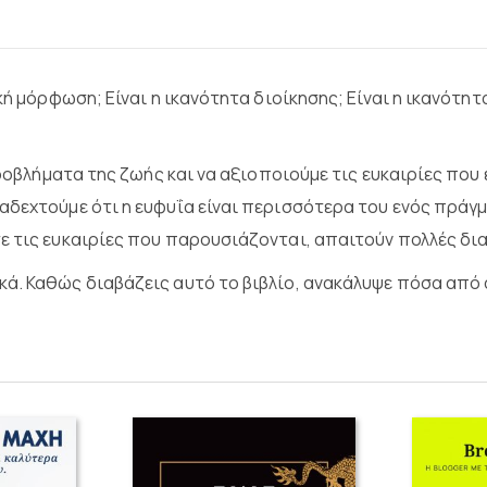
κή µόρφωση; Είναι η ικανότητα διοίκησης; Είναι η ικανότητ
προβλήµατα της ζωής και να αξιοποιούµε τις ευκαιρίες που 
αδεχτούµε ότι η ευφυΐα είναι περισσότερα του ενός πράγµ
ε τις ευκαιρίες που παρουσιάζονται, απαιτούν πολλές δι
ά. Καθώς διαβάζεις αυτό το βιβλίο, ανακάλυψε πόσα από α