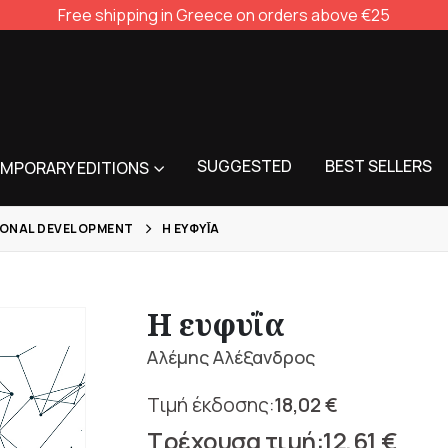
Free shipping in Greece on orders above €25
SUGGESTED
BEST SELLERS
MPORARY EDITIONS
ONAL DEVELOPMENT
Η ΕΥΦΥΪ́Α
Η ευφυΐα
Αλέμης Αλέξανδρος
18,02
€
Original
12,61
€