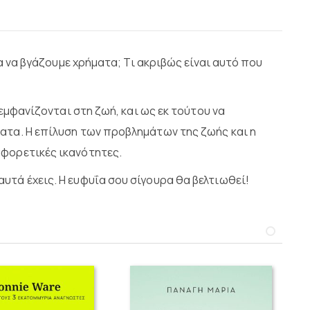
α να βγάζουµε χρήµατα; Τι ακριβώς είναι αυτό που
εµφανίζονται στη ζωή, και ως εκ τούτου να
ατα. Η επίλυση των προβληµάτων της ζωής και η
αφορετικές ικανότητες.
υτά έχεις. Η ευφυΐα σου σίγουρα θα βελτιωθεί!