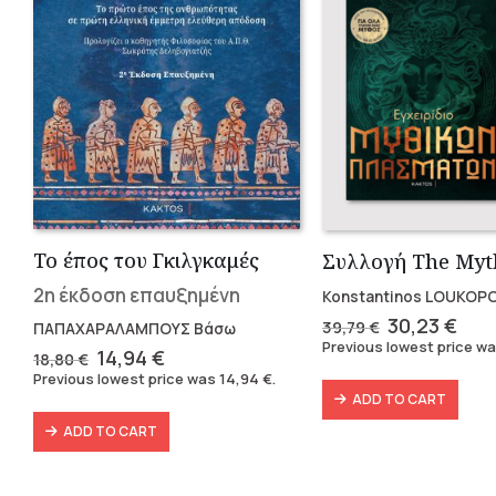
Το έπος του Γκιλγκαμές
2η έκδοση επαυξημένη
Konstantinos LOUKOP
Original
Cur
30,23
€
39,79
€
ΠΑΠΑΧΑΡΑΛΑΜΠΟΥΣ Βάσω
price
pric
Previous lowest price w
Original
Current
14,94
€
18,80
€
was:
is:
price
price
Previous lowest price was
14,94
€
.
39,79 €.
30,2
was:
is:
ADD TO CART
18,80 €.
14,94 €.
ADD TO CART