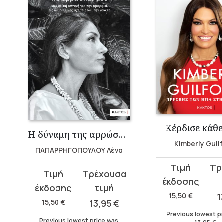
Κέρδισε κάθ
α
Η δύναμη της αρρώστιας μου
Kimberly Guil
ΠΑΠΑΡΡΗΓΟΠΟΥΛΟΥ Λένα
Original
Current
Original
Current
price
price
price
price
was:
is:
15,50
€
1
was:
is:
15,50
€
13,95
€
15,50 €.
13,95 €.
15,50 €.
13,95 €.
Previous lowest p
Previous lowest price was