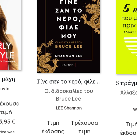
ε μάχη
Γίνε σαν το νερό, φίλε μου
foyle
Οι διδασκαλίες του
Άλλαξε
Bruce Lee
LEE Shannon
W
3,95
€
Original
Current
Original
Curren
price
price
price
price
rice was