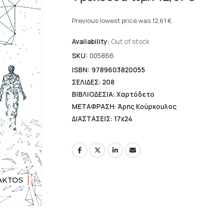
price
Current
was:
price
Previous lowest price was
12,61
€
.
18,02 €.
is:
Availability:
Out of stock
12,61 €.
SKU:
005866
ISBN: 9789603820055
ΣΕΛΙΔΕΣ: 208
ΒΙΒΛΙΟΔΕΣΙΑ: Χαρτόδετο
ΜΕΤΑΦΡΑΣΗ: Άρης Κούρκουλος
ΔΙΑΣΤΑΣΕΙΣ: 17x24