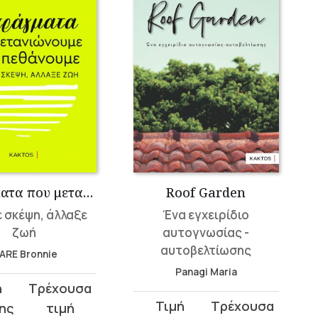
5 πράγματα που μετανιώνουμε πριν πεθάνουμε
Roof Garden
 σκέψη, άλλαξε
Ένα εγχειρίδιο
ζωή
αυτογνωσίας -
αυτοβελτίωσης
ARE Bronnie
Panagi Maria
t
Original
Current