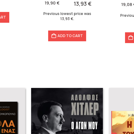
was:
is:
19,90
€
13,93
€
was:
is:
19,08
19,90 €.
13,93 €.
19,08 €.
13,36 €.
Previous lowest price was
Previou
ART
13,93
€
.
ADD TO CART