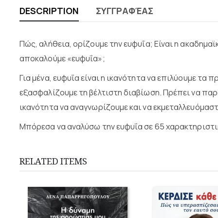
DESCRIPTION
ΣΥΓΓΡΑΦΈΑΣ
Πώς, αλήθεια, ορίζουµε την ευφυΐα; Είναι η ακαδηµαϊ
αποκαλούµε «ευφυΐα»;
Για µένα, ευφυΐα είναι η ικανότητα να επιλύουµε τα 
εξασφαλίζουµε τη βέλτιστη διαβίωση. Πρέπει να παρ
ικανότητα να αναγνωρίζουµε και να εκµεταλλευόµαστ
Μπόρεσα να αναλύσω την ευφυΐα σε 65 χαρακτηριστικ
RELATED ITEMS