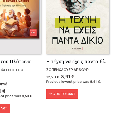
 του Πλάτωνα
Η τέχνη να έχεις πάντα δίκαιο
ολιτεία του
ΣΟΠΕΝΧΑΟΥΕΡ ΑΡΘΟΥΡ
Original
Current
8,91
€
12,20
€
price
price
Previous lowest price was
8,91
€
.
θηνά
was:
is:
12,20 €.
8,91 €.
inal
Current
0
€
ADD TO CART
ce
price
est price was
8,50
€
.
:
is:
0 €.
8,50 €.
CART