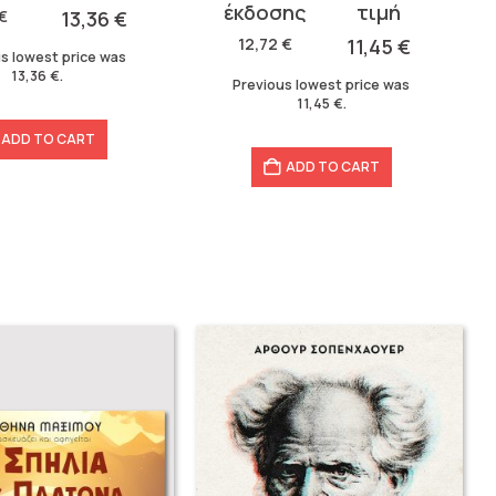
price
price
€
13,36
€
was:
is:
12,72
€
11,45
€
s lowest price was
12,72 €.
11,45 €.
13,36
€
.
Previous lowest price was
11,45
€
.
ADD TO CART
ADD TO CART