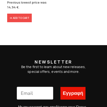
price
price
Previous lowest price was
was:
is:
14,94
€
.
18,80 €.
14,94 €.
ADD TO CART
NEWSLETTER
Be the first to learn about new releases,
special offers, events and more.
Εγγραφή
Με την εγγραφή σας αποδέχεστε τους
Όρους