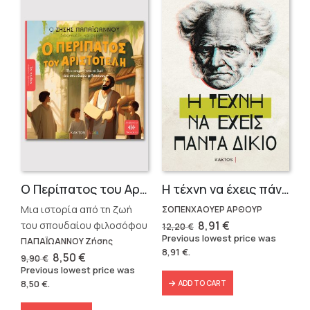
Ο Περίπατος του Αριστοτέλη
Η τέχνη να έχεις πάντα δίκαιο
Μια ιστορία από τη ζωή
ΣΟΠΕΝΧΑΟΥΕΡ ΑΡΘΟΥΡ
Original
Current
8,91
€
του σπουδαίου φιλοσόφου
12,20
€
price
price
Previous lowest price was
ΠΑΠΑΪΩΑΝΝΟΥ Ζήσης
was:
is:
8,91
€
.
12,20 €.
8,91 €.
Original
Current
8,50
€
9,90
€
price
price
Previous lowest price was
was:
is:
8,50
€
.
ADD TO CART
9,90 €.
8,50 €.