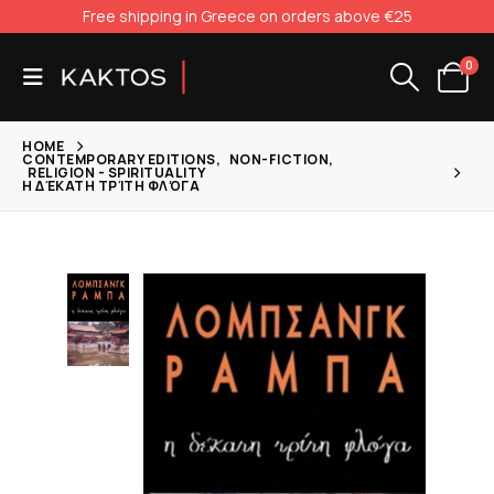
Free shipping in Greece on orders above €25
0
HOME
CONTEMPORARY EDITIONS
,
NON-FICTION
,
RELIGION - SPIRITUALITY
Η ΔΈΚΑΤΗ ΤΡΊΤΗ ΦΛΌΓΑ