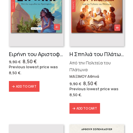
Ειρήνη του Αριστοφάνη
Η Σπηλιά του Πλάτωνα
Original
Current
8,50
€
9,90
€
Από την Πολιτεία του
price
price
Previous lowest price was
was:
is:
Πλάτωνα
8,50
€
.
9,90 €.
8,50 €.
ΜΑΞΙΜΟΥ Αθηνά
Original
Current
8,50
€
9,90
€
ADD TO CART
price
price
Previous lowest price was
was:
is:
8,50
€
.
9,90 €.
8,50 €.
ADD TO CART