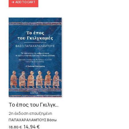
ADD TO CART
Το έπος του Γκιλγκαμές
2η έκδοση επαυξημένη
ΠΑΠΑΧΑΡΑΛΑΜΠΟΥΣ Βάσω
Original
Current
14,94
€
18,80
€