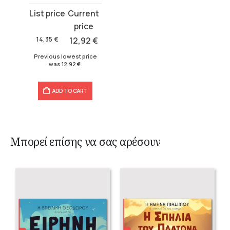
Original
Current
price
price
was:
is:
14,35
€
12,92
€
14,35 €.
12,92 €.
Previous lowest price
was
12,92
€
.
ADD TO CART
Μπορεί επίσης να σας αρέσουν