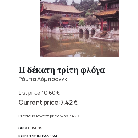
Η δέκατη τρίτη φλόγα
Ράμπα Λόμπσανγκ
10,60
€
Original
7,42
€
price
Current
was:
price
Previous lowest price was
7,42
€
.
10,60 €.
is:
7,42 €.
SKU:
005095
ISBN: 9789603525356