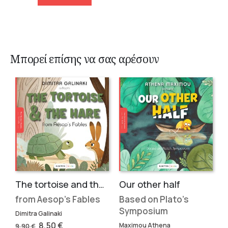
Μπορεί επίσης να σας αρέσουν
The tortoise and the hare
Our other half
from Aesop’s Fables
Based on Plato’s
Symposium
Dimitra Galinaki
Original
Current
8,50
€
Maximou Athena
9,90
€