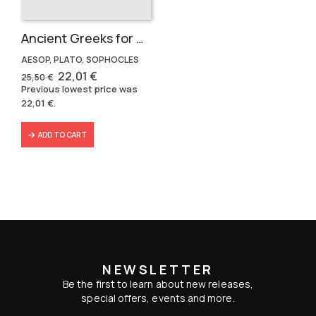
Ancient Greeks for Kids (3 volumes)
AESOP, PLATO, SOPHOCLES
Original
Current
22,01
€
25,50
€
price
price
Previous lowest price was
was:
is:
22,01
€
.
25,50 €.
22,01 €.
ADD TO CART
NEWSLETTER
Be the first to learn about new releases,
special offers, events and more.