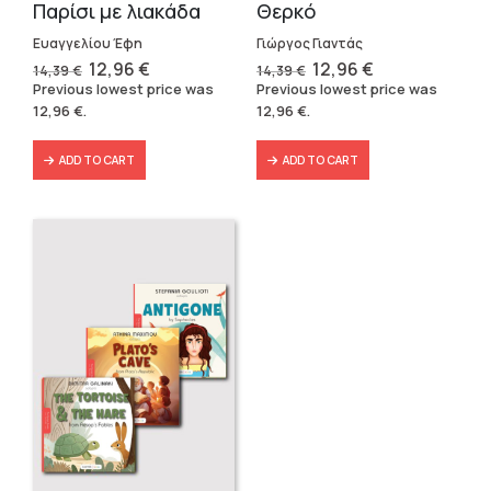
Παρίσι με λιακάδα
Θερκό
Ευαγγελίου Έφη
Γιώργος Γιαντάς
Original
Current
Original
Current
12,96
€
12,96
€
14,39
€
14,39
€
price
price
price
price
Previous lowest price was
Previous lowest price was
was:
is:
was:
is:
12,96
€
.
12,96
€
.
14,39 €.
12,96 €.
14,39 €.
12,96 €.
ADD TO CART
ADD TO CART