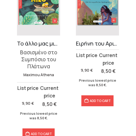
ophy
Το άλλο μας μισό
Ειρήνη του Αριστοφάνη
Βασισμένο στο
Original
Current
Συμπόσιο του
price
price
Πλάτωνα
was:
is:
9,90
€
8,50
€
Maximou Athena
9,90 €.
8,50 €.
Previous lowest price
was
8,50
€
.
Original
Current
price
price
ADD TO CART
was:
is:
9,90
€
8,50
€
9,90 €.
8,50 €.
Previous lowest price
was
8,50
€
.
ADD TO CART