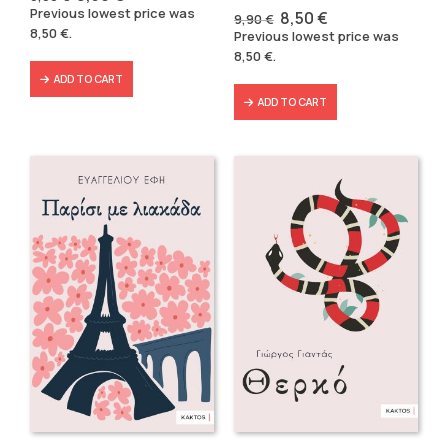
price
price
Previous lowest price was
Original
Current
8,50
€
9,90
€
was:
is:
price
price
8,50
€
.
Previous lowest price was
9,90 €.
8,50 €.
was:
is:
8,50
€
.
9,90 €.
8,50 €.
ADD TO CART
ADD TO CART