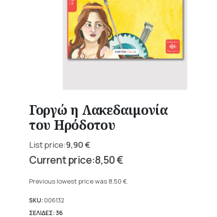
Γοργώ η Λακεδαιμονία
του Ηρόδοτου
9,90
€
Original
8,50
€
price
Current
was:
price
Previous lowest price was
8,50
€
.
9,90 €.
is:
8,50 €.
SKU:
006132
ΣΕΛΙΔΕΣ: 36