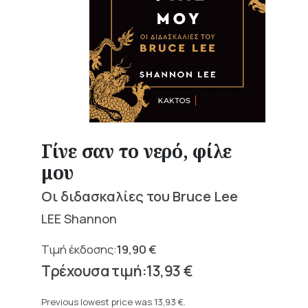
Γίνε σαν το νερό, φίλε
μου
Οι διδασκαλίες του Bruce Lee
LEE Shannon
19,90
€
Original
13,93
€
price
Current
was:
price
Previous lowest price was
13,93
€
.