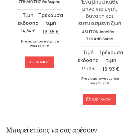
Ένα βήμα κάθε
ΣΠΗΛΙΩΤΗΣ Θοδωρής
μήνα για υγιή,
Original
Current
δυνατή και
price
price
ευτυχισμένη ζωή
was:
is:
14,84
€
13,35
€
ASHTON Jennifer -
14,84 €.
13,35 €.
TOLAND Sarah
Previous lowest price
was
13,35
€
.
Original
Current
price
price
READ MORE
was:
is:
17,70
€
15,93
€
17,70 €.
15,93 €.
Previous lowest price
was
15,93
€
.
ADD TO CART
Μπορεί επίσης να σας αρέσουν