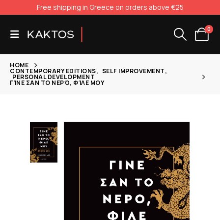
Free shipping in Greece on orders above €25
0
HOME
CONTEMPORARY EDITIONS
,
SELF IMPROVEMENT
,
PERSONAL DEVELOPMENT
ΓΊΝΕ ΣΑΝ ΤΟ ΝΕΡΌ, ΦΊΛΕ ΜΟΥ