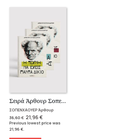
Σειρά Άρθουρ Σοπενχάουερ (3 βιβλία)
ΣΟΠΕΝΧΑΟΥΕΡ Άρθουρ
Original
Current
21,96
€
36,60
€
price
price
Previous lowest price was
was:
is:
21,96
€
.
36,60 €.
21,96 €.