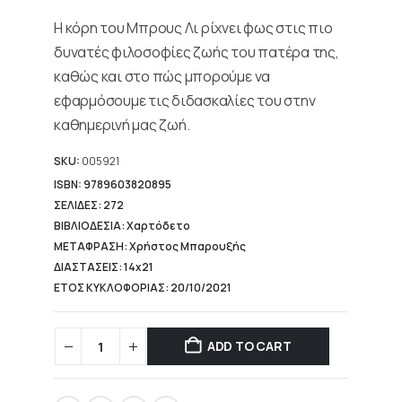
19,90 €.
is:
Η κόρη του Μπρους Λι ρίχνει φως στις πιο
13,93 €.
δυνατές φιλοσοφίες ζωής του πατέρα της,
καθώς και στο πώς μπορούμε να
εφαρμόσουμε τις διδασκαλίες του στην
καθημερινή μας ζωή.
SKU:
005921
ISBN: 9789603820895
ΣΕΛΙΔΕΣ: 272
ΒΙΒΛΙΟΔΕΣΙΑ: Χαρτόδετο
ΜΕΤΑΦΡΑΣΗ: Χρήστος Μπαρουξής
ΔΙΑΣΤΑΣΕΙΣ: 14x21
ΕΤΟΣ ΚΥΚΛΟΦΟΡΙΑΣ: 20/10/2021
ADD TO CART