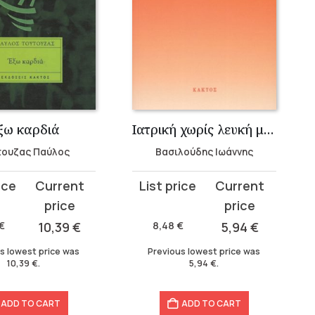
ξω καρδιά
Ιατρική χωρίς λευκή μπλούζα
τουζας Παύλος
Βασιλούδης Ιωάννης
Original
Current
price
price
was:
is:
€
10,39
€
8,48
€
5,94
€
8,48 €.
5,94 €.
s lowest price was
Previous lowest price was
10,39
€
.
5,94
€
.
ADD TO CART
ADD TO CART