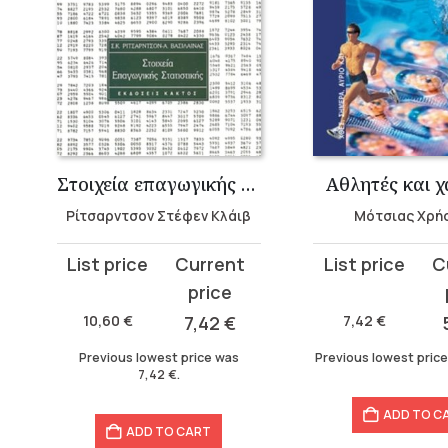
ωνα
Στοιχεία επαγωγικής στατιστικής
Αθλητές και 
Ρίτσαρντσον Στέφεν Κλάιβ
Μότσιας Χρή
Original
Current
Original
Current
price
price
price
price
was:
is:
was:
is:
10,60
€
7,42
€
7,42
€
10,60 €.
7,42 €.
7,42 €.
5,19 €.
Previous lowest price was
Previous lowest pric
7,42
€
.
ADD TO C
ADD TO CART