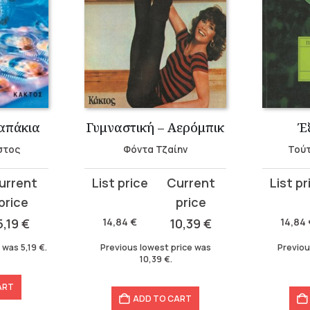
χαπάκια
Γυμναστική – Αερόμπικ
Έ
στος
Φόντα Τζαίην
Τού
Original
Current
Original
Current
price
price
price
price
was:
is:
was:
is:
5,19
€
14,84
€
10,39
€
14,84
14,84 €.
10,39 €.
14,84 €.
10,39 €.
e was
5,19
€
.
Previous lowest price was
Previou
10,39
€
.
ART
ADD TO CART