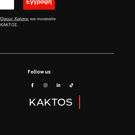
Εγγραφή
ς
Όρους Χρήσης
και συναινείτε
ς ΚΑΚΤΟΣ.
Follow us