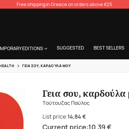
Free shipping in Greece on orders above €25
SUGGESTED
BEST SELLERS
MPORARY EDITIONS
 HEALTH
ΓΕΙΑ ΣΟΥ, ΚΑΡΔΟΎΛΑ ΜΟΥ
Γεια σου, καρδούλα
Τούτουζας Παύλος
14,84
€
Original
10,39
€