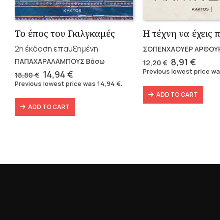
Το έπος του Γκιλγκαμές
2η έκδοση επαυξημένη
ΣΟΠΕΝΧΑΟΥΕΡ ΑΡΘΟΥ
Original
Curre
8,91
€
ΠΑΠΑΧΑΡΑΛΑΜΠΟΥΣ Βάσω
12,20
€
price
price
Previous lowest price w
Original
Current
14,94
€
18,80
€
was:
is:
price
price
Previous lowest price was
14,94
€
.
12,20 €.
8,91 €
was:
is:
ADD TO CART
18,80 €.
14,94 €.
ADD TO CART