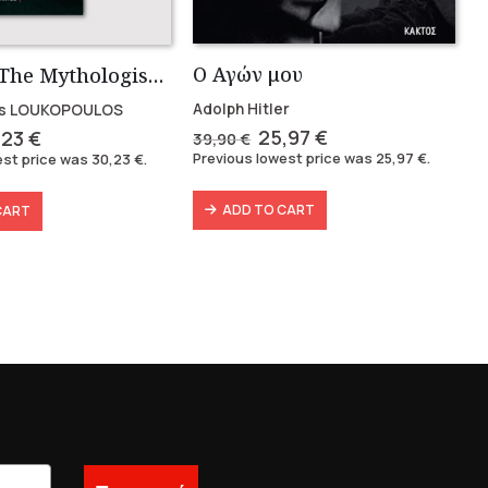
Ο Αγών μου
Συλλογή The Mythologist (2 βιβλία)
Adolph Hitler
os LOUKOPOULOS
Original
Current
ginal
Current
25,97
€
,23
€
39,90
€
price
price
ice
price
Previous lowest price was
25,97
€
.
est price was
30,23
€
.
was:
is:
s:
is:
39,90 €.
25,97 €.
79 €.
30,23 €.
ADD TO CART
CART