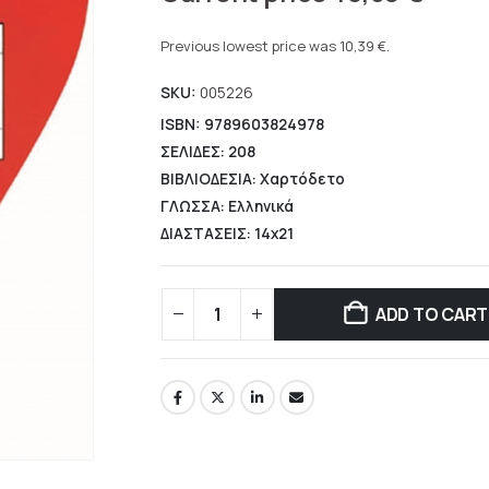
price
Current
was:
price
Previous lowest price was
10,39
€
.
14,84 €.
is:
SKU:
005226
10,39 €.
ISBN: 9789603824978
ΣΕΛΙΔΕΣ: 208
ΒΙΒΛΙΟΔΕΣΙΑ: Χαρτόδετο
ΓΛΩΣΣΑ: Ελληνικά
ΔΙΑΣΤΑΣΕΙΣ: 14x21
ADD TO CART