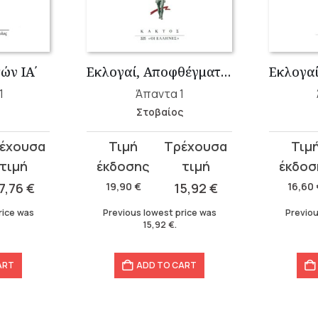
ών ΙΑ΄
Εκλογαί, Αποφθέγματα, Υποθήκαι Α΄ 1-19
1
Άπαντα 1
ς
Στοβαίος
Original
Current
Original
Curren
price
price
price
price
was:
is:
was:
is:
7,76
€
19,90
€
15,92
€
16,60
19,90 €.
15,92 €.
16,60 €.
13,28 €.
rice was
Previous lowest price was
Previou
15,92
€
.
ART
ADD TO CART