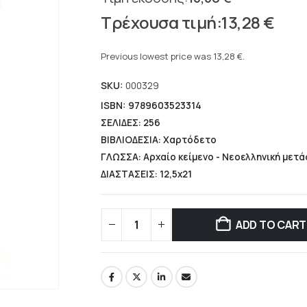
Original
13,28
€
price
Current
was:
price
Previous lowest price was
13,28
€
.
16,60 €.
is:
SKU:
000329
13,28 €.
ISBN: 9789603523314
ΣΕΛΙΔΕΣ: 256
ΒΙΒΛΙΟΔΕΣΙΑ: Χαρτόδετο
ΓΛΩΣΣΑ: Αρχαίο κείμενο - Νεοελληνική μετ
ΔΙΑΣΤΑΣΕΙΣ: 12,5x21
ADD TO CART