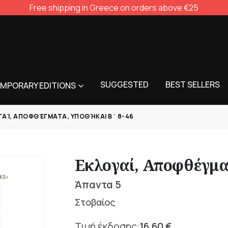
Free shipping in Greece on orders above €25
SUGGESTED
BEST SELLERS
MPORARY EDITIONS
ΓΑΊ, ΑΠΟΦΘΈΓΜΑΤΑ, ΥΠΟΘΉΚΑΙ Β΄ 8-46
Εκλογαί, Αποφθέγμα
Άπαντα 5
Στοβαίος
16,60
€