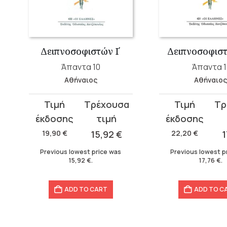
Δειπνοσοφιστών Ι΄
Δειπνοσοφιστ
Άπαντα 10
Άπαντα 1
Αθήναιος
Αθήναιο
Original
Current
Original
Current
price
price
price
price
was:
is:
was:
is:
19,90
€
15,92
€
22,20
€
1
19,90 €.
15,92 €.
22,20 €.
17,76 €.
Previous lowest price was
Previous lowest p
15,92
€
.
17,76
€
.
ADD TO CART
ADD TO C