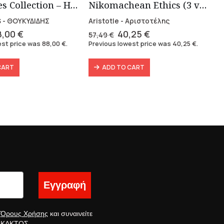
Thucidides Collection – Hardbound Edition (4 volumes)
Nikomachean Ethics (3 volumes)
 - ΘΟΥΚΥΔΙΔΗΣ
Aristotle - Αριστοτέλης
iginal
Current
Original
Current
8,00
€
40,25
€
57,49
€
ice
price
price
price
est price was
88,00
€
.
Previous lowest price was
40,25
€
.
as:
is:
was:
is:
6,40 €.
88,00 €.
57,49 €.
40,25 €.
CART
ADD TO CART
Εγγραφή
ς
Όρους Χρήσης
και συναινείτε
ς ΚΑΚΤΟΣ.