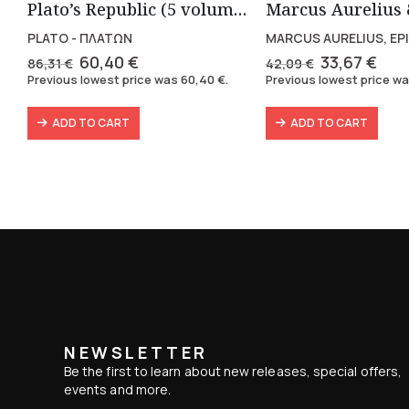
Plato’s Republic (5 volumes)
PLATO - ΠΛΑΤΩΝ
MARCUS AURELIUS, EP
Original
Current
Original
Cur
60,40
€
33,67
€
86,31
€
42,09
€
price
price
price
pric
Previous lowest price was
60,40
€
.
Previous lowest price w
was:
is:
was:
is:
86,31 €.
60,40 €.
42,09 €.
33,6
ADD TO CART
ADD TO CART
NEWSLETTER
Be the first to learn about new releases, special offers,
events and more.