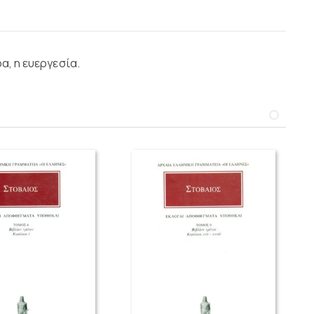
α, η ευεργεσία.