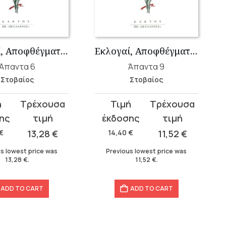
Εκλογαί, Αποφθέγματα, Υποθήκαι Γ΄ 1
Εκλογαί, Αποφθέγματα, Υποθήκαι Γ΄ 17-28
Άπαντα 6
Άπαντα 9
Στοβαίος
Στοβαίος
t
Original
Current
price
price
was:
is:
€
13,28
€
14,40
€
11,52
€
14,40 €.
11,52 €.
s lowest price was
Previous lowest price was
13,28
€
.
11,52
€
.
ADD TO CART
ADD TO CART