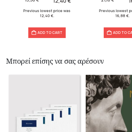
12,40
€
1
15,50 €.
12,40 €.
21,10 €.
16,88 €.
Previous lowest price was
Previous lowest p
12,40
€
.
16,88
€
.
ADD TO CART
ADD TO C
Μπορεί επίσης να σας αρέσουν