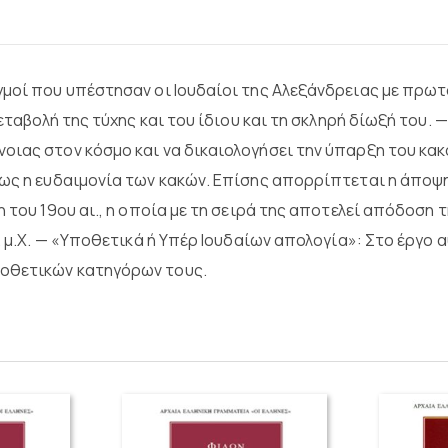
γμοί που υπέστησαν οι Ιουδαίοι της Αλεξάνδρειας με πρω
μεταβολή της τύχης και του ίδιου και τη σκληρή δίωξή του.
οιας στον κόσμο και να δικαιολογήσει την ύπαρξη του κα
ως η ευδαιμονία των κακών. Επίσης απορρίπτεται η άποψη 
ση του 19ου αι., η οποία με τη σειρά της αποτελεί απόδο
ι. μ.Χ. — «Υποθετικά ή Υπέρ Ιουδαίων απολογία»: Στο έργ
ποθετικών κατηγόρων τους.