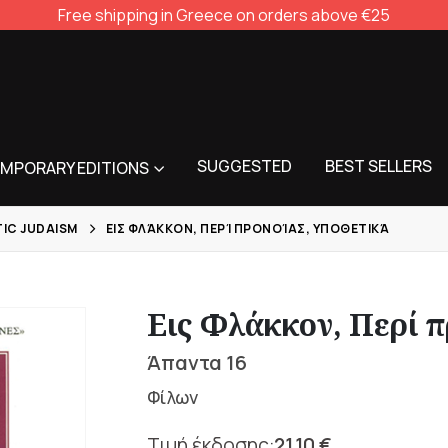
Free shipping in Greece on orders above €25
SUGGESTED
BEST SELLERS
MPORARY EDITIONS
TIC JUDAISM
ΕΙΣ ΦΛΆΚΚΟΝ, ΠΕΡΊ ΠΡΟΝΟΊΑΣ, ΥΠΟΘΕΤΙΚΆ
Εις Φλάκκον, Περί π
Άπαντα 16
Φίλων
21,10
€