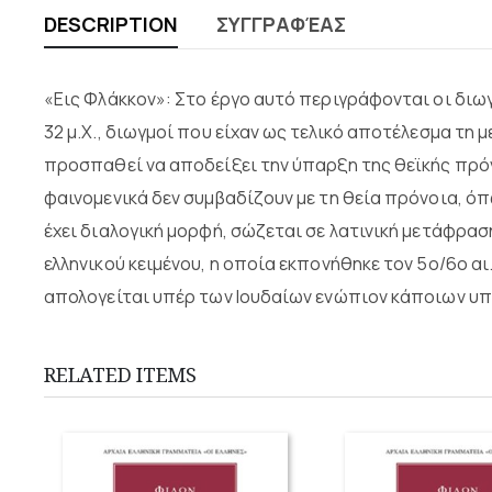
DESCRIPTION
ΣΥΓΓΡΑΦΈΑΣ
«Εις Φλάκκον»: Στο έργο αυτό περιγράφονται οι διω
32 μ.Χ., διωγμοί που είχαν ως τελικό αποτέλεσμα τη 
προσπαθεί να αποδείξει την ύπαρξη της θεϊκής πρόν
φαινομενικά δεν συμβαδίζουν με τη θεία πρόνοια, όπ
έχει διαλογική μορφή, σώζεται σε λατινική μετάφρα
ελληνικού κειμένου, η οποία εκπονήθηκε τον 5ο/6ο α
απολογείται υπέρ των Ιουδαίων ενώπιον κάποιων υ
RELATED ITEMS