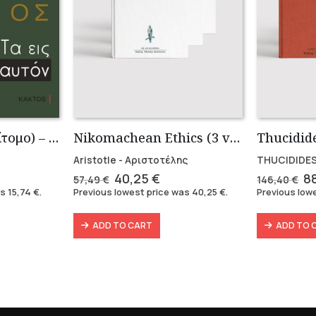
Τα Εις εαυτόν (Επίτομο) – Μάρκος Αυρήλιος
Nikomachean Ethics (3 volumes)
Aristotle - Αριστοτέλης
THUCIDIDES
ent
Original
Current
Or
40,25
€
8
57,49
€
146,40
€
e
price
price
pr
as
15,74
€
.
Previous lowest price was
40,25
€
.
Previous low
was:
is:
w
 €.
57,49 €.
40,25 €.
14
ADD TO CART
ADD TO 