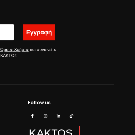
Εγγραφή
ς
Όρους Χρήσης
και συναινείτε
ς ΚΑΚΤΟΣ.
Follow us