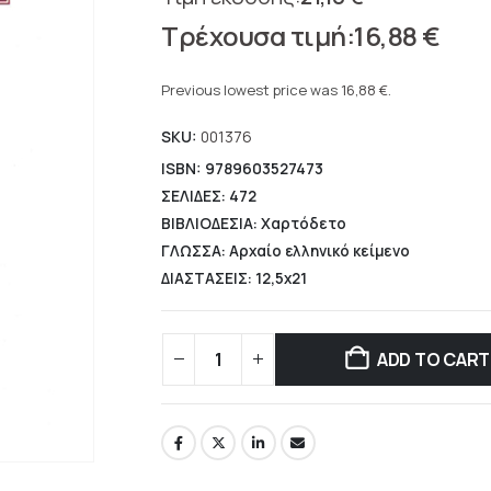
Original
16,88
€
price
Current
was:
price
Previous lowest price was
16,88
€
.
21,10 €.
is:
SKU:
001376
16,88 €.
ISBN: 9789603527473
ΣΕΛΙΔΕΣ: 472
ΒΙΒΛΙΟΔΕΣΙΑ: Χαρτόδετο
ΓΛΩΣΣΑ: Αρχαίο ελληνικό κείμενο
ΔΙΑΣΤΑΣΕΙΣ: 12,5x21
ADD TO CART