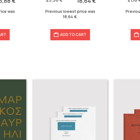
6,88
€
18,64
€
23,30 €.
18,64 €.
21,10 €.
16,88 €.
rice was
Previous lowest price was
Previou
18,64
€
.
ART
ADD TO CART