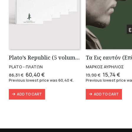
Plato’s Republic (5 volumes)
PLATO - ΠΛΑΤΩΝ
ΜΑΡΚΟΣ ΑΥΡΗΛΙΟΣ
Original
Current
Original
Curr
60,40
€
15,74
€
86,31
€
19,90
€
price
price
price
pric
Previous lowest price was
60,40
€
.
Previous lowest price w
was:
is:
was:
is:
86,31 €.
60,40 €.
19,90 €.
15,74
ADD TO CART
ADD TO CART