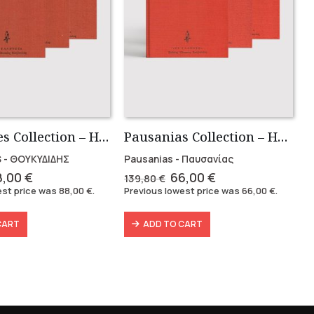
Thucidides Collection – Hardbound Edition (4 volumes)
Pausanias Collection – Hardbound (3 volumes)
 - ΘΟΥΚΥΔΙΔΗΣ
Pausanias - Παυσανίας
iginal
Current
Original
Current
8,00
€
66,00
€
139,80
€
ice
price
price
price
est price was
88,00
€
.
Previous lowest price was
66,00
€
.
as:
is:
was:
is:
6,40 €.
88,00 €.
139,80 €.
66,00 €.
CART
ADD TO CART