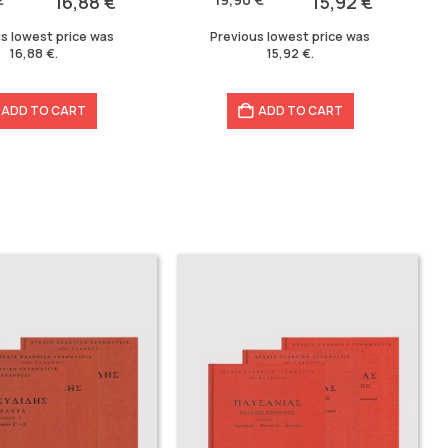
16,88
€
15,92
€
19,90 €.
15,92 €.
s lowest price was
Previous lowest price was
16,88
€
.
15,92
€
.
ADD TO CART
ADD TO CART